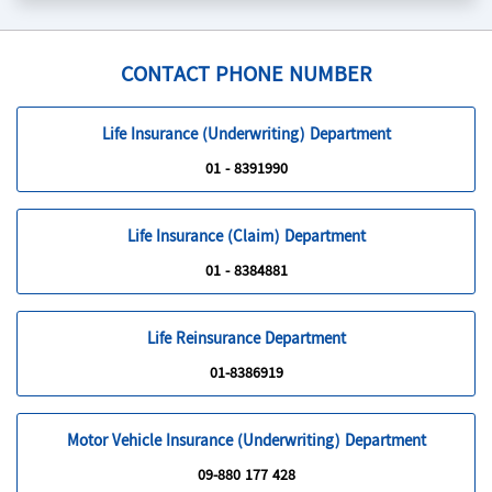
လက်မှတ် သက်တမ်း (၁) နှစ် မကုန်မီ သက်ဆိုင်ရာကုမ္ပဏီ / SD
(Seaman Division) သို့ ဆက်သွယ်၍ စည်းကမ်းချက်နှင့်အညီ
သက်တမ်း (၁) နှစ် ထပ်တိုးထားရှိ နိုင်သည်။
CONTACT PHONE NUMBER
သင်္ဘောသားအသက်အာမခံသက်တမ်းသည် အာမခံဝယ်ယူသည့်
နေ့မှစ၍ (၁) နှစ်တိတိ ဖြစ်ပြီး၊ သက်တမ်း ကုန်ဆုံးသည့်နေ့၏ ည
(၁၂) နာရီတိတိတွင် သက်တမ်းကုန်ဆုံးမည် ဖြစ်သည်။ အာမခံ
Life Insurance (Underwriting) Department
လက်မှတ် ဝယ်ယူပြီး နောက် သင်္ဘောမတက်နိုင်ခဲ့သော်
01 - 8391990
မြန်မာနိုင်ငံတွင်ရှိနေသောကာလအတွက် အာမခံအကာအကွယ်
ရရှိမည်။ မည်သည့်အကြောင်းနှင့်မျှ ပရီမီယံကို ပြန်အမ်းမည်
မဟုတ်ပါ။
Life Insurance (Claim) Department
အာမခံလက်မှတ်ဝယ်ယူပြီး သင်္ဘောမတက်ဖြစ်သူသည် အာမခံ
သက်တမ်း ကုန်ခါနီးအချိန်မှ သင်္ဘောတက် ရောက်ခွင့်ရပါက မူလ
01 - 8384881
လက်မှတ်သက်တမ်းပြည့်သည့်နေ့၏ နောက်နေ့မှစ၍
နောက်ထပ် သက်တမ်း (၁) နှစ် ထပ်မံဝယ်ယူနိုင်ခွင့်ရှိသည်။
Life Reinsurance Department
အာမခံထားသူ သေဆုံးရာတွင် အလောင်းမရရှိပါက (၁) နှစ်
ဆိုင်းငံ့ ပြီးမှ အကျိုးခံစားခွင့်ကို ရရှိမည်ဖြစ်သည်။
01-8386919
သင်္ဘောတွင် (၁) နှစ်ထက်ပို၍ တာဝန်ထမ်းဆောင်နေရသဖြင့်
သက်တမ်းတိုးရာတွင် သင်္ဘောသားသည် ကျန်းမာစွာဖြင့် တာဝန်
Motor Vehicle Insurance (Underwriting) Department
ထမ်းဆောင်လျက်ရှိကြောင်း သင်္ဘောကုမ္ပဏီနှင့် အကျိုးခံစားခွင့်ရှိ
သူတို့၏ ထောက်ခံ ချက် ပါရှိရမည်။ သို့ရာတွင် ပရီမီယံပေးသွင်း
09-880 177 428
ပြီး ဖြစ်စေကာမူ အထက်ပါ စည်းကမ်းချက်များနှင့် မညီညွတ်