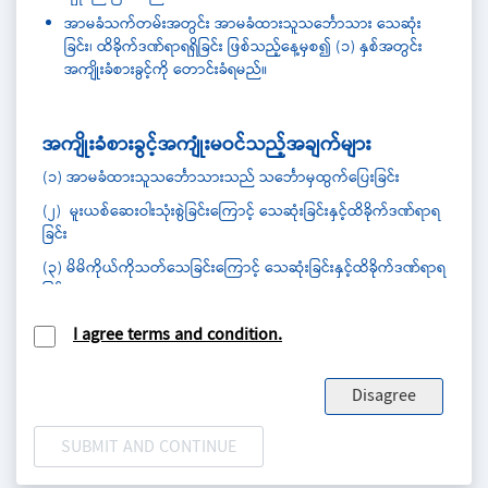
အာမခံသက်တမ်းအတွင်း အာမခံထားသူသင်္ဘောသား သေဆုံး
ခြင်း၊ ထိခိုက်ဒဏ်ရာရရှိခြင်း ဖြစ်သည့်နေ့မှစ၍ (၁) နှစ်အတွင်း
အကျိုးခံစားခွင့်ကို တောင်းခံရမည်။
အကျိုးခံစားခွင့်အကျုံးမဝင်သည့်အချက်များ
(၁)
အာမခံထားသူသင်္ဘောသားသည် သင်္ဘောမှထွက်ပြေးခြင်း
(၂) မူးယစ်ဆေးဝါးသုံးစွဲခြင်းကြောင့် သေဆုံးခြင်းနှင့်ထိခိုက်ဒဏ်ရာရ
ခြင်း
(၃)
မိမိကိုယ်ကိုသတ်သေခြင်းကြောင့် သေဆုံးခြင်းနှင့်ထိခိုက်ဒဏ်ရာရ
ခြင်း
(၄)
မိမိကိုယ်တိုင် ရာဇဝတ်မှုကျူးလွန်ခြင်းကြောင့် သေဆုံးခြင်းနှင့်
I agree terms and condition.
ထိခိုက်ဒဏ်ရာရခြင်း
Disagree
အထွေထွေ
နိုင်ငံခြားသင်္ဘောတွင် (၁) နှစ်ထက်ပို၍ တာဝန်ထမ်းဆောင်နေရ
သူများသည် မိမိ ဝယ်ယူထားသည့် သင်္ဘောသားအသက်အာမခံ