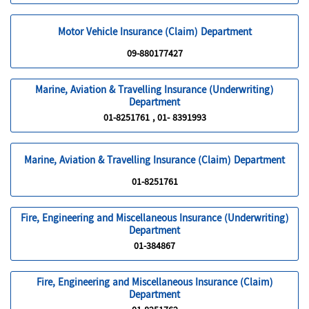
လျှင် အာမခံပျက်ပြယ်ပြီး ဖြစ်သည်။ သက်တမ်းတိုးအာမခံ
လက်မှတ်သက်တမ်းသည် မူလအာမခံလက်မှတ်၏ သက်တမ်း
Motor Vehicle Insurance (Claim) Department
ကုန်ဆုံးပြီး နောက်တစ်နေ့မှစတင်မည်ဖြစ်သည်။ သက်တမ်းတိုး
09-880177427
အာမခံသက်တမ်းမစမီ မြန်မာနိုင်ငံ သို့ ပြန်လည်ရောက်ရှိနေပါက
သက်တမ်းတိုးအာမခံသက်တမ်းသည် နောက်တစ်ကြိမ်
သင်္ဘောသားအသက် အာမခံလက်မှတ်ကို ဝယ်ယူသည့်နေ့မှ
Marine, Aviation & Travelling Insurance (Underwriting)
စတင်မည်ဖြစ်သည်။
Department
အထက်ဖော်ပြပါ စည်းကမ်းချက်များနှင့် ညီညွတ်မှုမရှိပါက
01-8251761 , 01- 8391993
လျော်ကြေးပေးချေခြင်းကို ငြင်းပယ်သည်အထိ အရေးယူခြင်းခံရ
မည်။
Marine, Aviation & Travelling Insurance (Claim) Department
01-8251761
Fire, Engineering and Miscellaneous Insurance (Underwriting)
Department
01-384867
Fire, Engineering and Miscellaneous Insurance (Claim)
Department