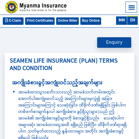
MM
EN
E-Claim
Print Certificates
Online Biller
Buy Online
Enquiry
SEAMEN LIFE INSURANCE (PLAN) TERMS
AND CONDITION
အကျိုးခံစားခွင့်အကျုံးဝင်သည့်အချက်များ
အာမခံထားသူသင်္ဘောသားသည် အာမခံသက်တမ်းအတွင်း
အောက်ပါအကျုံးမဝင်သည့် အကြောင်းများမှလွဲ၍ အခြား
အကြောင်းများကြောင့် သေဆုံးခြင်း၊ ထိခိုက်ဒဏ်ရရှိခြင်း ဖြစ်ပါက
တစ်ဖက်စာမျက်နှာပါ အကျိုးခံစား ခွင့်ရှိသူ(များ)သည် ဤ
အာမခံ၏ အကျိုးခံစားခွင့်များကို ခံစားခွင့်ရှိသည်။ သေဆုံးပါက
အများဆုံး အာမခံထားငွေအထိ ရရှိမည် ဖြစ်ပြီး၊ ထိခိုက်ဒဏ်ရာရရှိ
ပါက သတ်မှတ်ထားသည့် နှုန်းထားများ အတိုင်း အကျိုးခံစားခွင့်
ရရှိမည် ဖြစ်သည်။