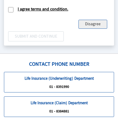
ပုဒ်မ ၃ (ဖ) တွင် ဖော်ပြထားသည့်အတိုင်းအဓိပ္ပာယ်သက်ရောက်စေရ
မည်။
I agree terms and condition.
Cheating
– defined in the Penal Code Section 415 is as
follows:-
Disagree
Whoever, by deceiving any person, fraudulently or
dishonestly induces the person so deceived to deliver any
property to any person, or to consent that any person shall
retain any property, or intentionally induces the person so
deceived to do or omit to do anything which he would not
do or omit if he were not so deceived, and which act or
omission causes or is likely to cause damage or harm to that
CONTACT PHONE NUMBER
person in body, mind, reputation or property, is said to
“cheat”. Explanation. – A dishonest concealment of facts is a
deception within the meaning of this section.
Life Insurance (Underwriting) Department
01 - 8391990
Life Insurance (Claim) Department
01 - 8384881