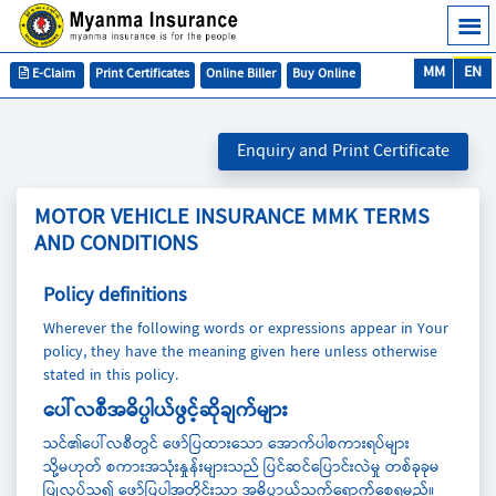
MM
EN
E-Claim
Print Certificates
Online Biller
Buy Online
Enquiry and Print Certificate
MOTOR VEHICLE INSURANCE MMK TERMS
AND CONDITIONS
Policy definitions
Wherever the following words or expressions appear in Your
policy, they have the meaning given here unless otherwise
stated in this policy.
ပေါ်လစီအဓိပ္ပါယ်ဖွင့်ဆိုချက်များ
သင်၏ပေါ်လစီတွင် ဖော်ပြထားသော အောက်ပါစကားရပ်များ
သို့မဟုတ် စကားအသုံးနှုန်းများသည် ပြင်ဆင်ပြောင်းလဲမှု တစ်ခုခုမ
ပြုလုပ်သ၍ ဖော်ပြပါအတိုင်းသာ အဓိပ္ပာယ်သက်ရောက်စေရမည်။