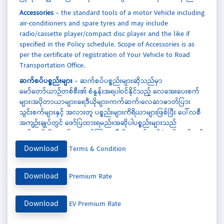
Accessories
– the standard tools of a motor Vehicle including
air-conditioners and spare tyres and may include
radio/cassette player/compact disc player and the like if
specified in the Policy schedule. Scope of Accessories is as
per the certificate of registration of Your Vehicle to Road
Transportation Office.
ဆက်စပ်ပစ္စည်းများ
– ဆက်စပ်ပစ္စည်းများဆိုသည်မှာ
မော်တော်ယာဉ်တစ်စီး၏ စံနှုန်းအရပါဝင်နိုင်သည့် လေအေးပေးစက်
များ၊အပိုတာယာများ၊ရေဒီယိုများ၊ကက်ဆက်၊လေဆာဓာတ်ပြား
သွင်းစက်များနှင့် အလားတူ ပစ္စည်းများကိရိယာများဖြစ်ပြီး ပေါ်လစီ
အကျဉ်းချုပ်တွင် ဖော်ပြထားရမည်။အဆိုပါပစ္စည်းများသည်
ကုန်းလမ်းပို့ဆောင်ရေး ညွှန်ကြားမှု ဦးစီးဌာန၏ မှတ်ပုံတင်လက်မှတ်
တွင် ဖော်ပြပြီး ဖြစ်ရမည်။
Download
Terms & Condition
Acts of Terrorism, Terrorist and Terrorist Group
– It shall
have the meaning given in The Counter Terrorism Law
Download
Premium Rate
section 3 (b), 3 (u) and 3 (v).
အကြမ်းဖက်မှု၊အကြမ်းဖက်သမားနှင့် အကြမ်းဖက်အုပ်စု –
Download
EV Premium Rate
အကြမ်းဖက်မှု၊ အကြမ်းဖက်သမား နှင့် အကြမ်းဖက်အုပ်စု ဆိုသည်
မှာ အကြမ်းဖက်မှုတိုက်ဖျက်ရေး ဥပဒေ ပုဒ်မ ၃ (ခ)၊ပုဒ်မ ၃ (ပ) နှင့်