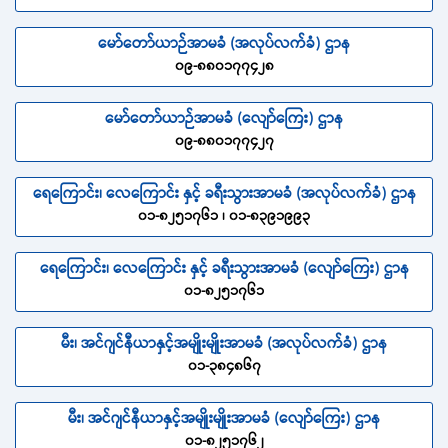
မော်တော်ယာဉ်အာမခံ (အလုပ်လက်ခံ) ဌာန
၀၉-၈၈၀၁၇၇၄၂၈
မော်တော်ယာဉ်အာမခံ (လျော်ကြေး) ဌာန
၀၉-၈၈၀၁၇၇၄၂၇
ရေကြောင်း၊ လေကြောင်း နှင့် ခရီးသွားအာမခံ (အလုပ်လက်ခံ) ဌာန
၀၁-၈၂၅၁၇၆၁ ၊ ၀၁-၈၃၉၁၉၉၃
ရေကြောင်း၊ လေကြောင်း နှင့် ခရီးသွားအာမခံ (လျော်ကြေး) ဌာန
၀၁-၈၂၅၁၇၆၁
မီး၊ အင်ဂျင်နီယာနှင့်အမျိုးမျိုးအာမခံ (အလုပ်လက်ခံ) ဌာန
၀၁-၃၈၄၈၆၇
မီး၊ အင်ဂျင်နီယာနှင့်အမျိုးမျိုးအာမခံ (လျော်ကြေး) ဌာန
၀၁-၈၂၅၁၇၆၂