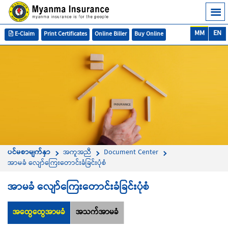
MM
EN
E-Claim
Print Certificates
Online Biller
Buy Online
ပင်မစာမျက်နှာ
အကူအညီ
Document Center
အာမခံ လျော်ကြေးတောင်းခံခြင်းပုံစံ
အာမခံ လျော်ကြေးတောင်းခံခြင်းပုံစံ
အထွေထွေအာမခံ
အသက်အာမခံ