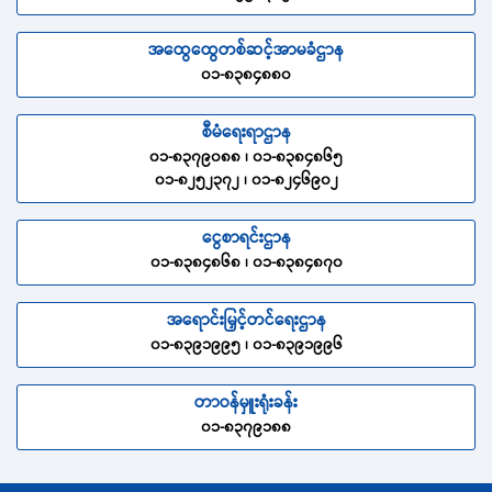
အထွေထွေတစ်ဆင့်အာမခံဌာန
၀၁-၈၃၈၄၈၈၀
စီမံရေးရာဌာန
၀၁-၈၃၇၉၀၈၈ ၊ ၀၁-၈၃၈၄၈၆၅
၀၁-၈၂၅၂၃၇၂ ၊ ၀၁-၈၂၄၆၉၀၂
ငွေစာရင်းဌာန
၀၁-၈၃၈၄၈၆၈ ၊ ၀၁-၈၃၈၄၈၇၀
အရောင်းမြှင့်တင်ရေးဌာန
၀၁-၈၃၉၁၉၉၅ ၊ ၀၁-၈၃၉၁၉၉၆
တာဝန်မှူးရုံးခန်း
၀၁-၈၃၇၉၁၈၈