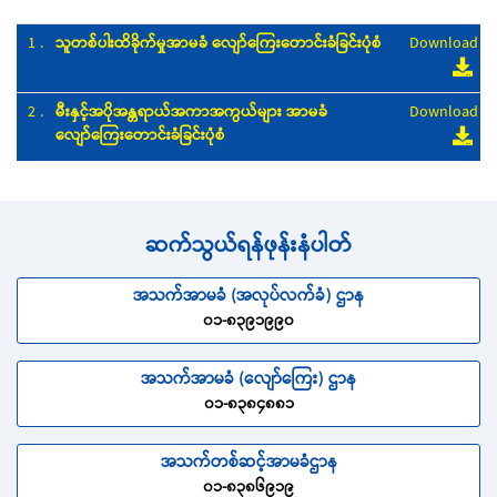
1 .
သူတစ်ပါးထိခိုက်မှုအာမခံ လျော်ကြေးတောင်းခံခြင်းပုံစံ
Download
2 .
မီးနှင့်အပိုအန္တရာယ်အကာအကွယ်များ အာမခံ
Download
လျော်ကြေးတောင်းခံခြင်းပုံစံ
ဆက်သွယ်ရန်ဖုန်းနံပါတ်
အသက်အာမခံ (အလုပ်လက်ခံ) ဌာန
၀၁-၈၃၉၁၉၉၀
အသက်အာမခံ (လျော်ကြေး) ဌာန
၀၁-၈၃၈၄၈၈၁
အသက်တစ်ဆင့်အာမခံဌာန
၀၁-၈၃၈၆၉၁၉