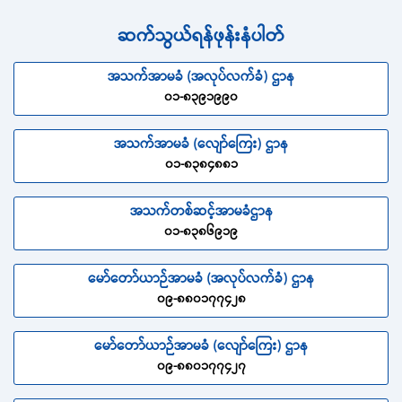
ဆက်သွယ်ရန်ဖုန်းနံပါတ်
အသက်အာမခံ (အလုပ်လက်ခံ) ဌာန
၀၁-၈၃၉၁၉၉၀
အသက်အာမခံ (လျော်ကြေး) ဌာန
၀၁-၈၃၈၄၈၈၁
အသက်တစ်ဆင့်အာမခံဌာန
၀၁-၈၃၈၆၉၁၉
မော်တော်ယာဉ်အာမခံ (အလုပ်လက်ခံ) ဌာန
၀၉-၈၈၀၁၇၇၄၂၈
မော်တော်ယာဉ်အာမခံ (လျော်ကြေး) ဌာန
၀၉-၈၈၀၁၇၇၄၂၇