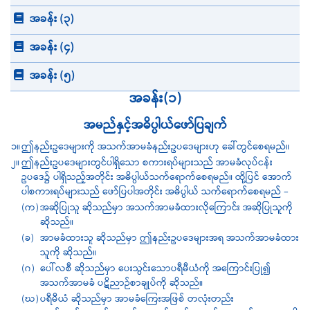
အခန်း (၃)
အခန်း (၄)
အခန်း (၅)
အခန်း(၁)
အမည်နှင့်အဓိပ္ပါယ်ဖော်ပြချက်
၁။
ဤနည်းဥဒေများကို အသက်အာမခံနည်းဥပဒေများဟု ခေါ်တွင်စေရမည်။
၂။
ဤနည်းဥပဒေများတွင်ပါရှိသော စကားရပ်များသည် အာမခံလုပ်ငန်း
ဥပဒေ၌ ပါရှိသည့်အတိုင်း အဓိပ္ပါယ်သက်ရောက်စေရမည်။ ထို့ပြင် အောက်
ပါစကားရပ်များသည် ဖော်ပြပါအတိုင်း အဓိပ္ပါယ် သက်ရောက်စေရမည် –
(က)
အဆိုပြုသူ ဆိုသည်မှာ အသက်အာမခံထားလိုကြောင်း အဆိုပြုသူကို
ဆိုသည်။
(ခ)
အာမခံထားသူ ဆိုသည်မှာ ဤနည်းဥပဒေများအရ အသက်အာမခံထား
သူကို ဆိုသည်။
(ဂ)
ပေါ်လစီ ဆိုသည်မှာ ပေးသွင်းသောပရီမီယံကို အကြောင်းပြု၍
အသက်အာမခံ ပဋိညာဉ်စာချုပ်ကို ဆိုသည်။
(ဃ)
ပရီမီယံ ဆိုသည်မှာ အာမခံကြေးအဖြစ် တလုံးတည်း