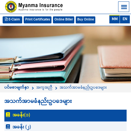
MM
EN
E-Claim
Print Certificates
Online Biller
Buy Online
ပင်မစာမျက်နှာ
အကူအညီ
အသက်အာမခံနည်းဥပဒေများ
အသက်အာမခံနည်းဥပဒေများ
အခန်း(၁)
အခန်း (၂)