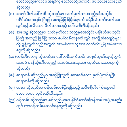
သော်လည်းကောင်း၊ အရစ်ကျသော်လည်းကောင်း ပေးသွင်းသောငွေကို
ဆိုသည်။
(င)
စာရင်းပိတ်ပေါ်လစီ ဆိုသည်မှာ သတ်မှတ်ထားသည့်နှစ်အတိုင်း
ပရီမီယံပေးသွင်း ပြီး၍ အတည်ဖြစ်ပြီးနောက် ပရီမီယံဆက်လက်ပေး
သွင်းရန်မလိုသော ပိတ်ထားသည့် ပေါ်လစီကိုဆိုသည်။
(စ)
အမ်းငွေ ဆိုသည်မှာ သတ်မှတ်ထားသည့်နှစ်အတိုင်း ပရီမီယံပေးသွင်း
ပြီး၍ အတည် ဖြစ်ပြီးသော ပေါ်လစီတခုပေါ်တွင် အကျိုးခံစားခွင့်များ
ကို စွန့်လွှတ်သည့်အတွက် အာမခံထားသူအား လက်ငင်းပြန်အမ်းသော
ငွေကို ဆိုသည်။
(ဆ)
တန်ဘိုးလျော့ ဆိုသည်မှာ ပေါ်လစီသက်တမ်း မစေ့မီထုတ်ယူလိုလျှင်
အာမခံ တန်ဘိုးကိုလျော့၍ အာမခံထားသူအား ထုတ်ပေးသောငွေကို
ဆိုသည်။
(ဇ)
ဆရာဝန် ဆိုသည်မှာ အဆိုပြုသူကို ဆေးစစ်သော မှတ်ပုံတင်ရပြီး
ဆရာဝန်ကို ဆိုသည်။
(စျ)
လစာ ဆိုသည်မှာ ဝန်ထမ်းတစ်ဦးရရှိသည့် အပိုစရိတ်ကြေးငွေမပါ
သော လစာ လုပ်ခကိုဆိုသည်။
(ည)
ဝန်ထမ်း ဆိုသည်မှာ စစ်သည်မှအပ နိုင်ငံတော်၏ဝန်ထမ်းအဖွဲ့အစည်း
တွင် တာဝန်ထမ်းဆောင်နေသူကို ဆိုသည်။