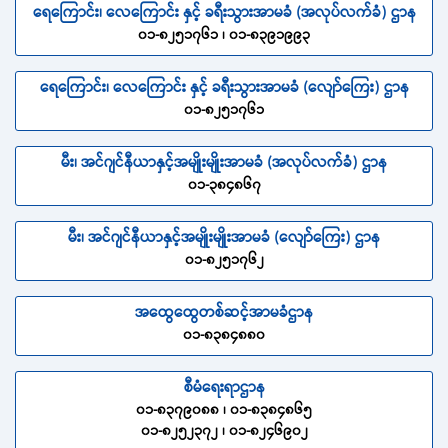
ရေကြောင်း၊ လေကြောင်း နှင့် ခရီးသွားအာမခံ (အလုပ်လက်ခံ) ဌာန
၀၁-၈၂၅၁၇၆၁ ၊ ၀၁-၈၃၉၁၉၉၃
ရေကြောင်း၊ လေကြောင်း နှင့် ခရီးသွားအာမခံ (လျော်ကြေး) ဌာန
၀၁-၈၂၅၁၇၆၁
မီး၊ အင်ဂျင်နီယာနှင့်အမျိုးမျိုးအာမခံ (အလုပ်လက်ခံ) ဌာန
၀၁-၃၈၄၈၆၇
မီး၊ အင်ဂျင်နီယာနှင့်အမျိုးမျိုးအာမခံ (လျော်ကြေး) ဌာန
၀၁-၈၂၅၁၇၆၂
အထွေထွေတစ်ဆင့်အာမခံဌာန
၀၁-၈၃၈၄၈၈၀
စီမံရေးရာဌာန
၀၁-၈၃၇၉၀၈၈ ၊ ၀၁-၈၃၈၄၈၆၅
၀၁-၈၂၅၂၃၇၂ ၊ ၀၁-၈၂၄၆၉၀၂