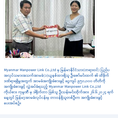
Myanmar Manpower Link Co.,Ltd မှ မြန်မာနိုင်ငံသား(တရားဝင်) ပြည်ပ
အလုပ်သမားအသက်အာမခံ(၁)ယူနစ်ထားရှိသူ ဦးဇော်မင်းထက် ၏ ထိခိုက်
ဒဏ်ရာရရှိမှုအတွက် အာမခံအကျိုးခံစားခွင့် ငွေကျပ် ၉၅၀,၀၀၀ တိတိကို
အကျိုးခံစားခွင့် လွှဲအပ်ခံရသည့် Myanmar Manpower Link Co.,Ltd
ကိုယ်စား ကုမ္ပဏီ မှ ဒါရိုက်တာ ဖြစ်သူ ဦးသန်းမင်းထိုက်အား ၂၆.၆.၂၀၂၄ ရက်
နေ့တွင် မြန်မာ့အာမခံလုပ်ငန်းမှ တာဝန်ရှိသူတစ်ဦးက အကျိုးခံစားခွင့်
ပေးအပ်စဥ်။