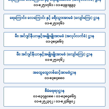
၀၁-၈၂၅၁၇၆၁ ၊ ၀၁-၈၃၉၁၉၉၃
ရေကြောင်း၊ လေကြောင်း နှင့် ခရီးသွားအာမခံ (လျော်ကြေး) ဌာန
၀၁-၈၂၅၁၇၆၁
မီး၊ အင်ဂျင်နီယာနှင့်အမျိုးမျိုးအာမခံ (အလုပ်လက်ခံ) ဌာန
၀၁-၃၈၄၈၆၇
မီး၊ အင်ဂျင်နီယာနှင့်အမျိုးမျိုးအာမခံ (လျော်ကြေး) ဌာန
၀၁-၈၂၅၁၇၆၂
အထွေထွေတစ်ဆင့်အာမခံဌာန
၀၁-၈၃၈၄၈၈၀
စီမံရေးရာဌာန
၀၁-၈၃၇၉၀၈၈ ၊ ၀၁-၈၃၈၄၈၆၅
၀၁-၈၂၅၂၃၇၂ ၊ ၀၁-၈၂၄၆၉၀၂