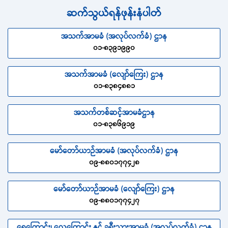
ဆက်သွယ်ရန်ဖုန်းနံပါတ်
အသက်အာမခံ (အလုပ်လက်ခံ) ဌာန
၀၁-၈၃၉၁၉၉၀
အသက်အာမခံ (လျော်ကြေး) ဌာန
၀၁-၈၃၈၄၈၈၁
အသက်တစ်ဆင့်အာမခံဌာန
၀၁-၈၃၈၆၉၁၉
မော်တော်ယာဉ်အာမခံ (အလုပ်လက်ခံ) ဌာန
၀၉-၈၈၀၁၇၇၄၂၈
မော်တော်ယာဉ်အာမခံ (လျော်ကြေး) ဌာန
၀၉-၈၈၀၁၇၇၄၂၇
ရေကြောင်း၊ လေကြောင်း နှင့် ခရီးသွားအာမခံ (အလုပ်လက်ခံ) ဌာန