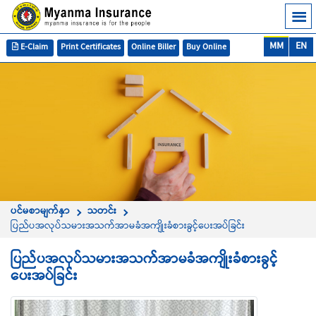
MM
EN
E-Claim
Print Certificates
Online Biller
Buy Online
ပင်မစာမျက်နှာ
သတင်း
ပြည်ပအလုပ်သမားအသက်အာမခံအကျိုးခံစားခွင့်ပေးအပ်ခြင်း
ပြည်ပအလုပ်သမားအသက်အာမခံအကျိုးခံစားခွင့်
ပေးအပ်ခြင်း