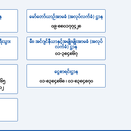
န
မော်တော်ယာဉ်အာမခံ (အလုပ်လက်ခံ) ဌာန
၀၉-၈၈၀၁၇၇၄၂၈
ီးသွား
မီး၊ အင်ဂျင်နီယာနှင့်အမျိုးမျိုးအာမခံ (အလုပ်
န
လက်ခံ) ဌာန
၀၁-၃၈၄၈၆၇
ငွေစာရင်းဌာန
၈၆၅
၀၁-၈၃၈၄၈၆၈ ၊ ၀၁-၈၃၈၄၈၇၀
၀၂