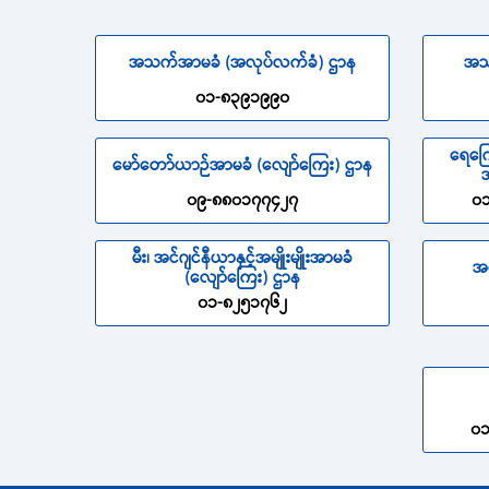
အသက်အာမခံ (အလုပ်လက်ခံ) ဌာန
အသ
၀၁-၈၃၉၁၉၉၀
ရေကြေ
မော်တော်ယာဉ်အာမခံ (လျော်ကြေး) ဌာန
အ
၀၉-၈၈၀၁၇၇၄၂၇
၀၁
မီး၊ အင်ဂျင်နီယာနှင့်အမျိုးမျိုးအာမခံ
အ
(လျော်ကြေး) ဌာန
၀၁-၈၂၅၁၇၆၂
၀၁