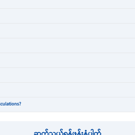
lculations?
ဆက်သွယ်ရန်ဖုန်းနံပါတ်