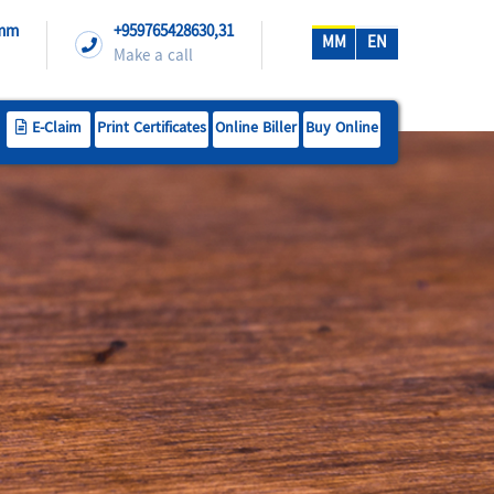
.mm
+959765428630,31
MM
EN
Make a call
E-Claim
Print Certificates
Online Biller
Buy Online