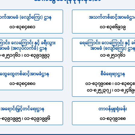
က်အာမခံ (လျော်ကြေး) ဌာန
အသက်တစ်ဆင့်အာမခံဌာ
၀၁-၈၃၈၄၈၈၁
၀၁-၈၃၈၆၉၁၉
ာင်း၊ လေကြောင်း နှင့် ခရီးသွား
ရေကြောင်း၊ လေကြောင်း နှင့် ခရ
ာမခံ (အလုပ်လက်ခံ) ဌာန
အာမခံ (လျော်ကြေး) ဌာ
-၈၂၅၁၇၆၁ ၊ ၀၁-၈၃၉၁၉၉၃
၀၁-၈၂၅၁၇၆၁
ထွေထွေတစ်ဆင့်အာမခံဌာန
စီမံရေးရာဌာန
၀၁-၈၃၈၄၈၈၀
၀၁-၈၃၇၉၀၈၈ ၊ ၀၁-၈၃၈၄
၀၁-၈၂၅၂၃၇၂ ၊ ၀၁-၈၂၄၆၉
အရောင်းမြှင့်တင်ရေးဌာန
တာဝန်မှူးရုံးခန်း
-၈၃၉၁၉၉၅ ၊ ၀၁-၈၃၉၁၉၉၆
၀၁-၈၃၇၉၁၈၈