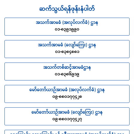
ဆက်သွယ်ရန်ဖုန်းနံပါတ်
အသက်အာမခံ (အလုပ်လက်ခံ) ဌာန
၀၁-၈၃၉၁၉၉၀
အသက်အာမခံ (လျော်ကြေး) ဌာန
၀၁-၈၃၈၄၈၈၁
အသက်တစ်ဆင့်အာမခံဌာန
၀၁-၈၃၈၆၉၁၉
မော်တော်ယာဉ်အာမခံ (အလုပ်လက်ခံ) ဌာန
၀၉-၈၈၀၁၇၇၄၂၈
မော်တော်ယာဉ်အာမခံ (လျော်ကြေး) ဌာန
၀၉-၈၈၀၁၇၇၄၂၇