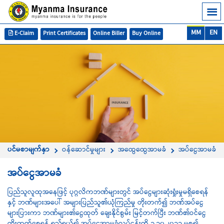
MM
EN
E-Claim
Print Certificates
Online Biller
Buy Online
ပင်မစာမျက်နှာ
ဝန်ဆောင်မှုများ
အထွေထွေအာမခံ
အပ်ငွေအာမခံ
အပ်ငွေအာမခံ
ပြည်သူလူထုအနေဖြင့် ပုဂ္ဂလိကဘဏ်များတွင် အပ်ငွေများဆုံးရှုံးမှုမရှိစေရန်
နှင့် ဘဏ်များအပေါ် အများပြည်သူ၏ယုံကြည်မှု တိုးတက်၍ ဘဏ်အပ်ငွေ
များပြားကာ ဘဏ်များ၏ငွေထုတ် ချေးနိုင်စွမ်း မြင့်တက်ပြီး ဘဏ်၏ဝင်ငွေ