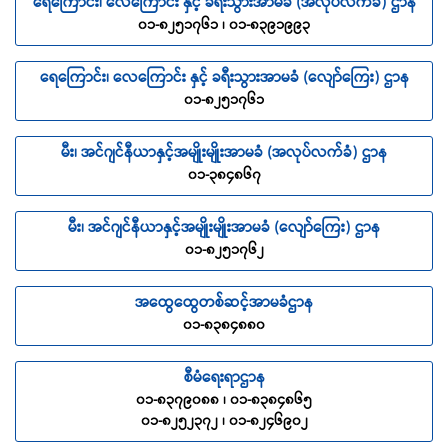
ရေကြောင်း၊ လေကြောင်း နှင့် ခရီးသွားအာမခံ (အလုပ်လက်ခံ) ဌာန
၀၁-၈၂၅၁၇၆၁ ၊ ၀၁-၈၃၉၁၉၉၃
ရေကြောင်း၊ လေကြောင်း နှင့် ခရီးသွားအာမခံ (လျော်ကြေး) ဌာန
၀၁-၈၂၅၁၇၆၁
မီး၊ အင်ဂျင်နီယာနှင့်အမျိုးမျိုးအာမခံ (အလုပ်လက်ခံ) ဌာန
၀၁-၃၈၄၈၆၇
မီး၊ အင်ဂျင်နီယာနှင့်အမျိုးမျိုးအာမခံ (လျော်ကြေး) ဌာန
၀၁-၈၂၅၁၇၆၂
အထွေထွေတစ်ဆင့်အာမခံဌာန
၀၁-၈၃၈၄၈၈၀
စီမံရေးရာဌာန
၀၁-၈၃၇၉၀၈၈ ၊ ၀၁-၈၃၈၄၈၆၅
၀၁-၈၂၅၂၃၇၂ ၊ ၀၁-၈၂၄၆၉၀၂