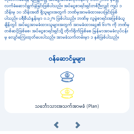
တိုးတက်စေရန် ရည်ရွယ်၍ အပ်ငွေအာမခံလုပ်ငန်းကို ၁.၁၀.၂၀၁၁ မှစ၍
လက်ခံဆောင်ရွက်ခဲ့ခြင်းဖြစ်ပါသည်။ အပ်ငွေစာရင်းရှင်တစ်ဉီးလျှင် ကျပ် ၁
သိန်းမှ ၁၀ သိန်းအထိ ရှိသူများအတွက် ဘဏ်မှအာမခံထားပေးခြင်းဖြစ်
ပါသည်။ ပရီမီယံနှုန်းမှာ ၀.၁၂% ဖြစ်ပါသည်။ ဘဏ်မှ လူမွဲစာရင်းအဖြစ်ခံယူ
ချိန်တွင် အပ်ငွေအာမခံထားသူများအတွက် အာမခံထားငွေ၏ ၆၀% ကို ဘဏ်မှ
တစ်ဆင့်ဖြစ်စေ၊ အပ်ငွေစာရင်းရှင်သို့ တိုက်ရိုက်ဖြစ်စေ မြန်မာအာမခံလုပ်ငန်း
မှ လျော်ကြေးထုတ်ပေးပါသည်။ အာမခံသက်တမ်းမှာ ၁ နှစ်ဖြစ်ပါသည်။
ဝန်ဆောင်မှုများ
သင်္ဘောသားအသက်အာမခံ (Plan)