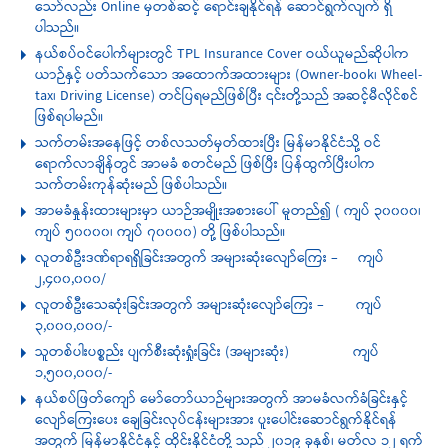
သော်လည်း Online မှတစ်ဆင့် ရောင်းချနိုင်ရန် ဆောင်ရွက်လျက် ရှိ
ပါသည်။
နယ်စပ်ဝင်ပေါက်များတွင် TPL Insurance Cover ဝယ်ယူမည်ဆိုပါက
ယာဉ်နှင့် ပတ်သက်သော အထောက်အထားများ (Owner-book၊ Wheel-
tax၊ Driving License) တင်ပြရမည်ဖြစ်ပြီး ၎င်းတို့သည် အဆင့်မီလိုင်စင်
ဖြစ်ရပါမည်။
သက်တမ်းအနေဖြင့် တစ်လသတ်မှတ်ထားပြီး မြန်မာနိုင်ငံသို့ ဝင်
ရောက်လာချိန်တွင် အာမခံ စတင်မည် ဖြစ်ပြီး ပြန်ထွက်ပြီးပါက
သက်တမ်းကုန်ဆုံးမည် ဖြစ်ပါသည်။
အာမခံနှုန်းထားများမှာ ယာဉ်အမျိုးအစားပေါ် မူတည်၍ ( ကျပ် ၃၀၀၀၀၊
ကျပ် ၅၀၀၀၀၊ ကျပ် ၇၀၀၀၀) တို့ ဖြစ်ပါသည်။
လူတစ်ဦးဒဏ်ရာရရှိခြင်းအတွက် အများဆုံးလျော်ကြေး – ကျပ်
၂,၄၀၀,၀၀၀/
လူတစ်ဦးသေဆုံးခြင်းအတွက် အများဆုံးလျော်ကြေး – ကျပ်
၃,၀၀၀,၀၀၀/-
သူတစ်ပါးပစ္စည်း ပျက်စီးဆုံးရှုံးခြင်း (အများဆုံး) ကျပ်
၁,၅၀၀,၀၀၀/-
နယ်စပ်ဖြတ်ကျော် မော်တော်ယာဉ်များအတွက် အာမခံလက်ခံခြင်းနှင့်
လျော်ကြေးပေး ချေခြင်းလုပ်ငန်းများအား ပူးပေါင်းဆောင်ရွက်နိုင်ရန်
အတွက် မြန်မာနိုင်ငံနှင့် ထိုင်းနိုင်ငံတို့ သည် ၂၀၁၉ ခုနှစ်၊ မတ်လ ၁၂ ရက်