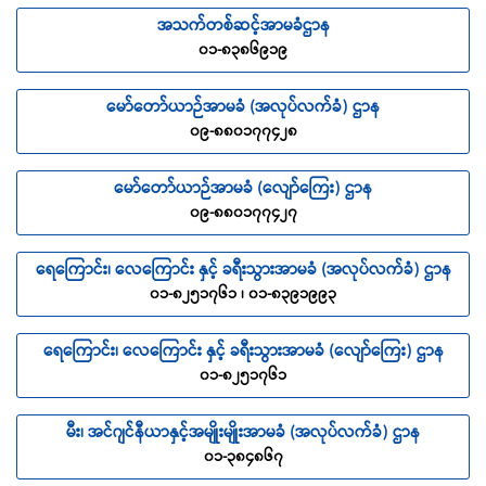
အသက်တစ်ဆင့်အာမခံဌာန
၀၁-၈၃၈၆၉၁၉
မော်တော်ယာဉ်အာမခံ (အလုပ်လက်ခံ) ဌာန
၀၉-၈၈၀၁၇၇၄၂၈
မော်တော်ယာဉ်အာမခံ (လျော်ကြေး) ဌာန
၀၉-၈၈၀၁၇၇၄၂၇
ရေကြောင်း၊ လေကြောင်း နှင့် ခရီးသွားအာမခံ (အလုပ်လက်ခံ) ဌာန
၀၁-၈၂၅၁၇၆၁ ၊ ၀၁-၈၃၉၁၉၉၃
ရေကြောင်း၊ လေကြောင်း နှင့် ခရီးသွားအာမခံ (လျော်ကြေး) ဌာန
၀၁-၈၂၅၁၇၆၁
မီး၊ အင်ဂျင်နီယာနှင့်အမျိုးမျိုးအာမခံ (အလုပ်လက်ခံ) ဌာန
၀၁-၃၈၄၈၆၇