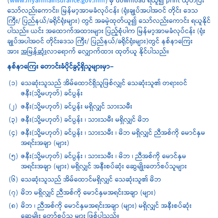
(
www.myanmainsurance.gov.mm
) မှ download ရယူ၍ print ထုတ်ပြီး
သော်လည်းကောင်း၊ မြန်မာ့အာမခံလုပ်ငန်း (ရုံးချုပ်အပါအဝင် တိုင်း ဒေသ
ကြီး/ ပြည်နယ်/ခရိုင်ရုံးများ) တွင် အခမဲ့ထုတ်ယူ၍ သော်လည်းကောင်း ရယူနိုင်
ပါသည်။ ယင်း အထောက်အထားများ ပြည့်စုံပါက မြန်မာ့အာမခံလုပ်ငန်း (ရုံး
ချုပ်အပါအဝင် တိုင်းဒေသ ကြီး/ ပြည်နယ်/ခရိုင်ရုံးများ)တွင် နစ်နာကြေး
အား
အမြန်ဆုံး
လာရောက် လျှောက်ထား ထုတ်ယူ နိုင်ပါသည်။
နစ်နာကြေး တောင်းခံပိုင်ခွင့်ရှိသူများမှာ−
(၁)
သေဆုံးသူသည် အိမ်ထောင်ရှိသူဖြစ်လျှင် သေဆုံးသူ၏ တရားဝင်
ဇနီး(သို့မဟုတ်) ခင်ပွန်း
(၂)
ဇနီး(သို့မဟုတ်) ခင်ပွန်း မရှိလျှင် သားသမီး
(၃)
ဇနီး(သို့မဟုတ်) ခင်ပွန်း ၊ သားသမီး မရှိလျှင် မိဘ
(၄)
ဇနီး(သို့မဟုတ်) ခင်ပွန်း ၊ သားသမီး ၊ မိဘ မရှိလျှင် ညီအစ်ကို မောင်နှမ
အရင်းအချာ (များ)
(၅)
ဇနီး(သို့မဟုတ်) ခင်ပွန်း ၊ သားသမီး ၊ မိဘ ၊ ညီအစ်ကို မောင်နှမ
အရင်းအချာ (များ) မရှိလျှင် အနီးစပ်ဆုံး ဆွေမျိုးတော်စပ်သူများ
(၆)
သေဆုံးသူသည် အိမ်ထောင်မရှိလျှင် သေဆုံးသူ၏ မိဘ
(၇)
မိဘ မရှိလျှင် ညီအစ်ကို မောင်နှမအရင်းအချာ (များ)
(၈)
မိဘ ၊ ညီအစ်ကို မောင်နှမအရင်းအချာ (များ) မရှိလျှင် အနီးစပ်ဆုံး
ဆွေမျိုး တော်စပ်သူ များ ဖြစ်ပါသည်။