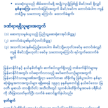
သေဆုံးသူသည် အိမ်ထောင်မရှိ အပျို/လူပျိုဖြစ်၍ မိခင်/ဖခင် ရှိလျှင်
နစ်နာကြေး
တောင်းခံခြင်းအတွက် မိခင်/ဖခင်က တောင်းခံပါက ကျန်
တစ်ဦးမှ သဘောတူ ကြောင်း
ထောက်ခံချက်
၊
ဒဏ်ရာရရှိသူများအတွက်
(၁)
ဆေးကုသမှုခံယူသည့် ပြည်သူ့ဆေးရုံစာအုပ်(မိတ္တူ)
(၂)
တောင်းခံသူ၏မှတ်ပုံတင်(မိတ္တူ)
(၃)
အသက်(၁၈)နှစ်မပြည့်သေးပါက မိခင်(သို့မဟုတ်)ဖခင်မှ တောင်းခံလျှင်
ကျန် မိခင်(သို့မဟုတ်)
ဖခင်မှ သဘောတူကြောင်း ရပ်ကွက်ထောက်ခံ
ချက်
မြန်မာနိုင်ငံနှင့် နယ်နမိတ်ချင်း ဆက်စပ်လျက်ရှိသည့် တစ်ဖက်နိုင်ငံများမှ
မြန်မာနိုင်ငံအတွင်း ဝင်ရောက်လာသည့် မော်တော်ယာဉ်များအတွက်
မြန်မာနိုင်ငံသားများ၏အကျိုးငှာ မတော်တဆ ထိခိုက်မှု ဖြစ်ပွားပါက နစ်နာ
ဆုံးရှုံးမှုအကာအကွယ်များ ရရှိစေရန် ၁၉၉၇ ခုနှစ်မှစတင်၍ နယ်စပ်ဒေသ (မြ
ဝတီ၊ မူဆယ်၊ တာချီလိတ်) အသီးသီးတွင် သူတစ်ပါးထိခိုက်မှုအာမခံ ပရီမီယံ
ကို သီးခြားသတ်မှတ်ပြီး လက်ခံ ဆောင်ရွက်ခဲ့ပါသည်။
မှတ်ချက်