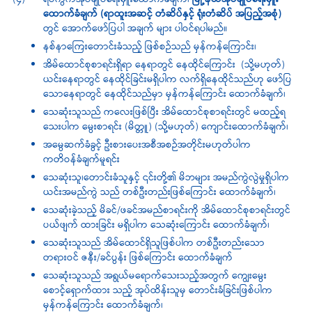
(၄)
ရပ်ကွက်အုပ်ချုပ်ရေးမှူးထောက်ခံချက်၊
မြို့နယ်အုပ်ချုပ်ရေးမှူး
ထောက်ခံချက် (ရာထူးအဆင့် တံဆိပ်နှင့် ရုံးတံဆိပ် အပြည့်အစုံ)
တွင် အောက်ဖော်ပြပါ အချက် များ ပါဝင်ရပါမည်။
နစ်နာကြေးတောင်းခံသည့် ဖြစ်စဉ်သည် မှန်ကန်ကြောင်း၊
အိမ်ထောင်စုစာရင်းရှိရာ နေရာတွင် နေထိုင်ကြောင်း (သို့မဟုတ်)
ယင်းနေရာတွင် နေထိုင်ခြင်းမရှိပါက လက်ရှိနေထိုင်သည်ဟု ဖော်ပြ
သောနေရာတွင် နေထိုင်သည်မှာ မှန်ကန်ကြောင်း ထောက်ခံချက်၊
သေဆုံးသူသည် ကလေးဖြစ်ပြီး အိမ်ထောင်စုစာရင်းတွင် မထည့်ရ
သေးပါက မွေးစာရင်း (မိတ္တူ) (သို့မဟုတ်) ကျောင်းထောက်ခံချက်၊
အမွေဆက်ခံခွင့် ဦးစားပေးအစီအစဉ်အတိုင်းမဟုတ်ပါက
ကတိဝန်ခံချက်မူရင်း
သေဆုံးသူ၊တောင်းခံသူနှင့် ၎င်းတို့၏ မိဘများ အမည်ကွဲလွဲမှုရှိပါက
ယင်းအမည်ကွဲ သည် တစ်ဦးတည်းဖြစ်ကြောင်း ထောက်ခံချက်၊
သေဆုံးခဲ့သည့် မိခင်/ဖခင်အမည်စာရင်းကို အိမ်ထောင်စုစာရင်းတွင်
ပယ်ဖျက် ထားခြင်း မရှိပါက သေဆုံးကြောင်း ထောက်ခံချက်၊
သေဆုံးသူသည် အိမ်ထောင်ရှိသူဖြစ်ပါက တစ်ဦးတည်းသော
တရားဝင် ဇနီး/ခင်ပွန်း ဖြစ်ကြောင်း ထောက်ခံချက်
သေဆုံးသူသည် အရွယ်မရောက်သေးသည့်အတွက် ကျွေးမွေး
စောင့်ရှောက်ထား သည့် အုပ်ထိန်းသူမှ တောင်းခံခြင်းဖြစ်ပါက
မှန်ကန်ကြောင်း ထောက်ခံချက်၊