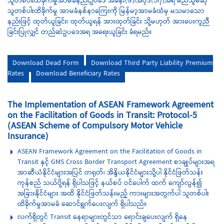
သူတစ်ပါးထိခိုက်မှုအာမခံနည်းဥပဒေ အခန်း(၆)၊အပိုဒ်(၁၇)အရ မည်သူမဆို
သူတစ်ပါးထိခိုက်မှု အာမခံနစ်နာကြေးကို မြန်မာ့အာမခံထံမှ မသမာသော
နည်းဖြင့် ထုတ်ယူခြင်း၊ ထုတ်ယူရန် အားထုတ်ခြင်း သို့မဟုတ် အားပေးကူညီ
ခြင်းပြုလျှင် တည်ဆဲဥပဒေအရ အရေးယူခြင်း ခံရမည်။
Download Dead Form
Download Third Party Liability Premium
Rates
Download Beneficiary Rates
The Implementation of ASEAN Framework Agreement
on the Facilitation of Goods in Transit: Protocol-5
(ASEAN Scheme of Compulsory Motor Vehicle
Insurance)
ASEAN Framework Agreement on the Facilitation of Goods in
Transit နှင့် GMS Cross Border Transport Agreement စာချုပ်များအရ
အာဆီယံနိုင်ငံများအပြင် တရုတ်၊ အိန္ဒိယနိုင်ငံများသို့ပါ နိုင်ငံဖြတ်သန်း
ကုန်စည် သယ်ပို့ရန် ရှိပါသဖြင့် နယ်စပ် ဝင်ပေါက် ထက် ကျော်လွန်၍
အခြားနိုင်ငံများ အထိ နိုင်ငံဖြတ်သန်းမည့် ကားများအတွက်ပါ သူတစ်ပါး
ထိခိုက်မှုအာမခံ ဆောင်ရွက်ပေးလျက် ရှိပါသည်။
လက်ရှိတွင် Transit ​နေရာများတွင်သာ ရောင်းချပေးလျက် ရှိနေ