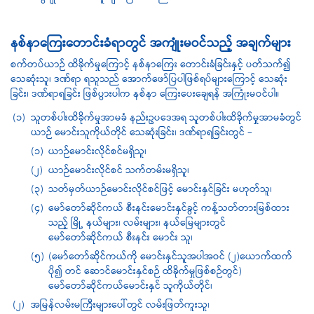
နစ်နာကြေးတောင်းခံရာတွင် အကျုံးမဝင်သည့် အချက်များ
စက်တပ်ယာဉ် ထိခိုက်မှုကြောင့် နစ်နာကြေး တောင်းခံခြင်းနှင့် ပတ်သက်၍
သေဆုံးသူ၊ ဒဏ်ရာ ရသူသည် အောက်ဖော်ပြပါဖြစ်ရပ်များကြောင့် သေဆုံး
ခြင်း၊ ဒဏ်ရာရခြင်း ဖြစ်ပွားပါက နစ်နာ ကြေးပေးချေရန် အကြုံးမဝင်ပါ။
(၁)
သူတစ်ပါးထိခိုက်မှုအာမခံ နည်းဥပဒေအရ သူတစ်ပါးထိခိုက်မှုအာမခံတွင်
ယာဉ် မောင်းသူကိုယ်တိုင် သေဆုံးခြင်း၊ ဒဏ်ရာရခြင်းတွင် –
(၁)
ယာဉ်မောင်းလိုင်စင်မရှိသူ၊
(၂)
ယာဉ်မောင်းလိုင်စင် သက်တမ်းမရှိသူ၊
(၃)
သတ်မှတ်ယာဉ်မောင်းလိုင်စင်ဖြင့် မောင်းနှင်ခြင်း မဟုတ်သူ၊
(၄)
မော်တော်ဆိုင်ကယ် စီးနင်းမောင်းနှင်ခွင့် ကန့်သတ်တားမြစ်ထား
သည့် မြို့ နယ်များ၊ လမ်းများ၊ နယ်မြေများတွင်
မော်တော်ဆိုင်ကယ် စီးနင်း မောင်း သူ၊
(၅)
(မော်တော်ဆိုင်ကယ်ကို မောင်းနှင်သူအပါအဝင် (၂)ယောက်ထက်
ပို၍ တင် ဆောင်မောင်းနှင်စဉ် ထိခိုက်မှုဖြစ်စဉ်တွင်)
မော်တော်ဆိုင်ကယ်မောင်းနှင် သူကိုယ်တိုင်၊
(၂)
အမြန်လမ်းမကြီးများပေါ်တွင် လမ်းဖြတ်ကူးသူ၊