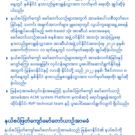
နေ့တွင် နှစ်နိုင်ငံ နားလည်မှုစာချွန်လွှာအား လက်မှတ်‌ ရေးထိုး ချုပ်ဆိုခဲ့
ပါသည်။
နယ်စပ်ဖြတ်ကျော် မော်တော်ယာဉ်များအတွက် အာမခံပေါ်လစီထုတ်ပေး
ခြင်းနှင့် သတင်း အချက်အလက်များ မျှဝေရာတွင် လွယ်ကူချောမွေ့စေရန်
ထိန်းချုပ်ပေးနိုင်မည့် web-based သုံး အာဆီယံ မထားမနေရ
မော်တော်ယာဉ်အာမခံ စနစ်အား အဖွဲ့ဝင်နိုင်ငံ အားလုံး အသုံးပြုရေး
နားလည်မှုစာချွန်လွှာအား အာဆီယံအဖွဲ့ဝင်နိုင်ငံအားလုံးမှ ၂၀၂၁ ခုနှစ်၊
အောက်တိုဘာလ ၁၁ ရက်နေ့တွင် လက်မှတ်‌ရေးထိုး ချုပ်ဆိုခဲ့ပါသည်။
နယ်စပ်ဖြတ်ကျော် မော်တော်ယာဉ်များအတွက် အာမခံလက်ခံခြင်းနှင့်
လျော်ကြေး ပေးချေခြင်း လုပ်ငန်းများအား ပူးပေါင်းဆောင်ရွက်နိုင်ရန်
အတွက် မြန်မာနိုင်ငံနှင့် လာအို နိုင်ငံတို့ သည် ၂၀၂၂ ခုနှစ်၊ ဒီဇင်ဘာလ ၈
ရက်နေ့တွင် နှစ်နိုင်ငံ နားလည်မှုစာချွန်လွှာအား လက်မှတ်‌ရေးထိုး ချုပ်ဆို
ခဲ့ပါသည်။
မြန်မာ့အာမခံလုပ်ငန်းအနေဖြင့် နယ်စပ်ဖြတ်ကျော် မော်တော်ယာဉ်
အာမခံအား ACMI system Platform မှတစ်ဆင့် ရောင်းချရန်အတွက်
ထိုင်းနိုင်ငံ၊ RVP technical team နှင့် ပူးပေါင်းဆောင်ရွက်လျက် ရှိပါသည်။
နယ်စပ်ဖြတ်ကျော်မော်တော်ယာဉ်အာမခံ
နယ်စပ်ဖြတ်ကျော်မော်တော်ယာဉ်အာမခံသည် မြန်မာနိုင်ငံ၏ နယ်စပ်ကို