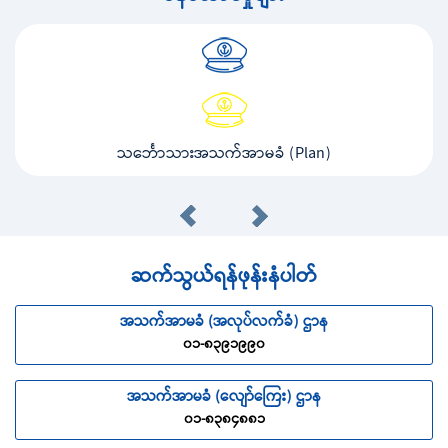
သင်္ဘောသားအသက်အာမခံ (Plan)
ဆက်သွယ်ရန်ဖုန်းနံပါတ်
အသက်အာမခံ (အလုပ်လက်ခံ) ဌာန
၀၁-၈၃၉၁၉၉၀
အသက်အာမခံ (လျော်ကြေး) ဌာန
၀၁-၈၃၈၄၈၈၁