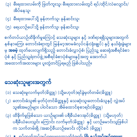
(၃)
မီးရထားလမ်းကို ဖြတ်ကူးသူ၊ မီးရထားလမ်းတွင် ရပ်/ထိုင်/လဲလျောင်း/
အိပ်နေသူ၊
(၄)
မီးရထားပေါ်သို့ ခုန်တက်သူ၊ ခုန်ဆင်းသူ၊
(၅)
ရေယာဉ်ပေါ်သို့ ခုန်တက်သူ၊ ခုန်ဆင်းသူ၊
စက်တပ်ယာဉ်ထိခိုက်မှုကြောင့် သေဆုံးသူများ နှင့် ဒဏ်ရာရရှိသူများအတွက်
နစ်နာကြေး တောင်းခံရာတွင် မြန်မာ့အာမခံလုပ်ငန်း(ရုံးချုပ်) နှင့် နယ်ရုံးခွဲများ
မှ
အခမဲ့
ထုတ်ပေးလျက်ရှိသည့် တောင်းခံလွှာပုံစံ၊ ပြည်သူ့ ဆေးရုံအစီရင်ခံစာ
ပုံစံ နှင့် ပြည်သူ့ရဲတပ်ဖွဲ့အစီရင်ခံစာပုံစံများနှင့်အတူ အောက်ပါ
အထောက်အထားများ ပူးတွဲတင်ပြရမည် ဖြစ်ပါသည်။
သေဆုံးသူများအတွက်
(၁)
သေဆုံးမှုလက်မှတ်(မိတ္တူ) (သို့မဟုတ်)ရင်ခွဲမှတ်တမ်း(မိတ္တူ)
(၂)
တောင်းခံသူ၏ မှတ်ပုံတင်မိတ္တူနှင့် သေဆုံးသူ၊တောင်းခံသူနှင့် လွှဲအပ်
သူ၏အမည်များ ပါဝင်သော အိမ်ထောင်စုစာရင်း(မိတ္တူ)
(၃)
ထိခိုက်မှုဖြစ်သော ယာဉ်များ၏ ပရီမီယံစာအုပ်(မိတ္တူ) (သို့မဟုတ်)
ပရီမီယံပေးသွင်း ကြောင်း လက်မှတ်(မိတ္တူ) နှင့် ယာဉ်မောင်းသူဖြစ်ပါ
က သက်တမ်းရှိ /အဆင့်မီယာဉ်မောင်း လိုင်စင် (မိတ္တူ)