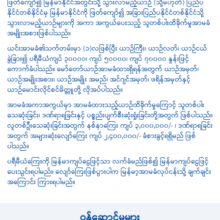
ဖြတ်ကျော်၍ မြန်မာနိုင်ငံအတွင်းသို့ သွားလာမည့်ယာဉ် (သို့မဟုတ်) ပြည်ပ
နိုင်ငံတစ်နိုင်ငံမှ မြန်မာနိုင်ငံကို ဖြတ်ကျော်၍ အခြားပြည်ပနိုင်ငံတစ်နိုင်ငံသို့
သွားလာမည့်ယာဉ်များကို အကာ အကွယ်ပေးသည့် သူတစ်ပါးထိခိုက်မှုအာမခံ
အမျိုးအစားဖြစ်ပါသည်။
ယင်းအာမခံ၏သက်တမ်းမှာ (၁)လဖြစ်ပြီး ယာဉ်ကြီး၊ ယာဉ်လတ်၊ ယာဉ်ငယ်
ခွဲခြား၍ ပရီမီယံကျပ် ၃၀၀၀၀၊ ကျပ် ၅၀၀၀၀၊ ကျပ် ၇၀၀၀၀ နှုန်းဖြင့်
ကောက်ခံပါသည်။ မော်တော်ယာဉ်အာမခံထားရှိရန်အတွက် ယာဉ်အမှတ်၊
ယာဉ်အမျိုးအစား၊ ယာဉ်အမျိုး အမည်၊ အင်ဂျင်အမှတ်၊ ဖရိန်အမှတ်နှင့်
ယာဉ်မောင်းလိုင်စင်မိတ္တူတို့ လိုအပ်ပါသည်။
အာမခံအကာအကွယ်မှာ အာမခံထားသည့်ယာဉ်ထိခိုက်မှုကြောင့် သူတစ်ပါး
သေဆုံးခြင်း၊ ဒဏ်ရာရခြင်းနှင့် ပစ္စည်းပျက်စီးဆုံးရှုံးခြင်းတို့အတွက် ဖြစ်ပါသည်။
လူတစ်ဦးသေဆုံးခြင်းအတွက် နစ်နာကြေး ကျပ် ၃,၀၀၀,၀၀၀/- ၊ ဒဏ်ရာရခြင်း
အတွက် အများဆုံးလျော်ကြေး ကျပ် ၂,၄၀၀,၀၀၀/- ခံစားခွင့်ရရှိမည် ဖြစ်
ပါသည်။
ပရီမီယံကြေးကို မြန်မာကျပ်ငွေဖြင့်သာ လက်ခံမည်ဖြစ်၍ မြန်မာကျပ်ငွေဖြင့်
ပေးသွင်းရပါမည်။ လျော်ကြေးဖြစ်ပွားပါက မြန်မာ့အာမခံလုပ်ငန်းသို့ ချက်ချင်း
အကြောင်း ကြားရပါမည်။
ဝန်ဆောင်မှုများ