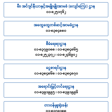
မီး၊ အင်ဂျင်နီယာနှင့်အမျိုးမျိုးအာမခံ (လျော်ကြေး) ဌာန
၀၁-၈၂၅၁၇၆၂
အထွေထွေတစ်ဆင့်အာမခံဌာန
၀၁-၈၃၈၄၈၈၀
စီမံရေးရာဌာန
၀၁-၈၃၇၉၀၈၈ ၊ ၀၁-၈၃၈၄၈၆၅
၀၁-၈၂၅၂၃၇၂ ၊ ၀၁-၈၂၄၆၉၀၂
ငွေစာရင်းဌာန
၀၁-၈၃၈၄၈၆၈ ၊ ၀၁-၈၃၈၄၈၇၀
အရောင်းမြှင့်တင်ရေးဌာန
၀၁-၈၃၉၁၉၉၅ ၊ ၀၁-၈၃၉၁၉၉၆
တာဝန်မှူးရုံးခန်း
၀၁-၈၃၇၉၁၈၈