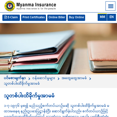
MM
EN
E-Claim
Print Certificates
Online Biller
Buy Online
ပင်မစာမျက်နှာ
ဝန်ဆောင်မှုများ
အထွေထွေအာမခံ
သူတစ်ပါးထိခိုက်မှုအာမခံ
သူတစ်ပါးထိခိုက်မှုအာမခံ
၁-၇-၁၉၇၆ မှစ၍ မည်သည့်စက်တပ်ယာဉ်မဆို သူတစ်ပါးထိခိုက်မှုအာမခံ မ
ထားမနေရ နည်းဥပဒေပြဋ္ဌာန်းပြီး ဆောင်ရွက်ခဲ့ပါသည်။ စက်တပ်ယာဉ်ဖြင့်