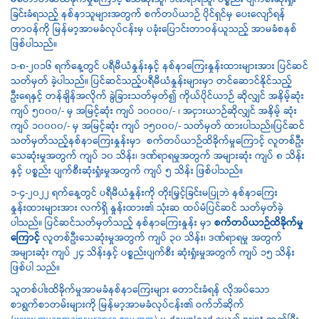
မတော်တဆထိခိုက်မှုကြောင့် သေဆုံးသူ၊ ဒဏ်ရာရသူ၊ ပစ္စည်း ပျက်စီးဆုံးရှုံး
ခြင်းခံရသည့် နစ်နာသူများအတွက် စက်တပ်ယာဉ် ပိုင်ရှင်မှ ပေးလျော်ရန်
တာဝန်ကို မြန်မာ့အာမခံလုပ်ငန်းမှ ပခုံးပြောင်းတာဝန်ယူသည့် အာမခံစနစ်
ဖြစ်ပါသည်။
၁-၈-၂၀၁၆ ရက်နေ့တွင် ပရီမီယံနှုန်းနှင့် နစ်နာကြေးနှုန်းထားများအား ပြင်ဆင်
သတ်မှတ် ခဲ့ပါသည်။ ပြင်ဆင်သည့်ပရီမီယံနှုန်းများမှာ တင်ဆောင်နိုင်သည့်
ဦးရေနှင့် တန်ချိန်အလိုက် ခွဲခြားသတ်မှတ်၍ ကိုယ်ပိုင်ယာဉ် ဆိုလျှင် အနိမ့်ဆုံး
ကျပ် ၅၀၀၀/- မှ အမြင့်ဆုံး ကျပ် ၁၀၀၀၀/- ၊ အငှားယာဉ်ဆိုလျှင် အနိမ့် ဆုံး
ကျပ် ၁၀၀၀၀/- မှ အမြင့်ဆုံး ကျပ် ၁၅၀၀၀/- သတ်မှတ် ထားပါသည်။ပြင်ဆင်
သတ်မှတ်သည့်နစ်နာကြေးနှုန်းမှာ စက်တပ်ယာဉ်ထိခိုက်မှုကြောင့် လူတစ်ဦး
သေဆုံးမှုအတွက် ကျပ် ၁၀ သိန်း၊ ဒဏ်ရာရမှုအတွက် အများဆုံး ကျပ် ၈ သိန်း
နှင့် ပစ္စည်း ပျက်စီးဆုံးရှုံးမှုအတွက် ကျပ် ၅ သိန်း ဖြစ်ပါသည်။
၁-၄-၂၀၂၂ ရက်နေ့တွင် ပရီမီယံနှုန်းကို တိုးမြှင့်ခြင်းမပြုဘဲ နစ်နာကြေး
နှုန်းထားများအား လက်ရှိ နှုန်းထား၏ သုံးဆ ထပ်မံပြင်ဆင် သတ်မှတ်ခဲ့
ပါသည်။ ပြင်ဆင်သတ်မှတ်သည့် နစ်နာကြေးနှုန်း မှာ
စက်တပ်ယာဉ်ထိခိုက်မှု
ကြောင့်
လူတစ်ဦးသေဆုံးမှုအတွက် ကျပ် ၃၀ သိန်း၊ ဒဏ်ရာရမှု အတွက်
အများဆုံး ကျပ် ၂၄ သိန်းနှင့် ပစ္စည်းပျက်စီး ဆုံးရှုံးမှုအတွက် ကျပ် ၁၅ သိန်း
ဖြစ်ပါ သည်။
သူတစ်ပါးထိခိုက်မှုအာမခံနစ်နာကြေးများ တောင်းခံရန် လိုအပ်သော
စာရွက်စာတမ်းများကို မြန်မာ့အာမခံလုပ်ငန်း၏ ဝက်ဘ်ဆိုက်