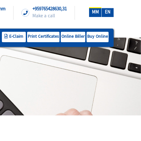
.mm
+959765428630,31
MM
EN
Make a call
E-Claim
Print Certificates
Online Biller
Buy Online