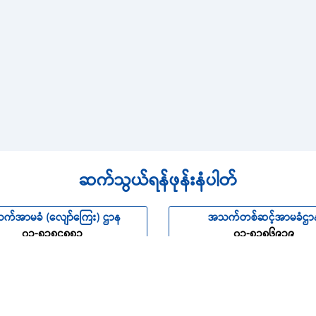
ဆက်သွယ်ရန်ဖုန်းနံပါတ်
က်အာမခံ (လျော်ကြေး) ဌာန
အသက်တစ်ဆင့်အာမခံဌာ
၀၁-၈၃၈၄၈၈၁
၀၁-၈၃၈၆၉၁၉
ာင်း၊ လေကြောင်း နှင့် ခရီးသွား
ရေကြောင်း၊ လေကြောင်း နှင့် ခရ
ာမခံ (အလုပ်လက်ခံ) ဌာန
အာမခံ (လျော်ကြေး) ဌာ
-၈၂၅၁၇၆၁ ၊ ၀၁-၈၃၉၁၉၉၃
၀၁-၈၂၅၁၇၆၁