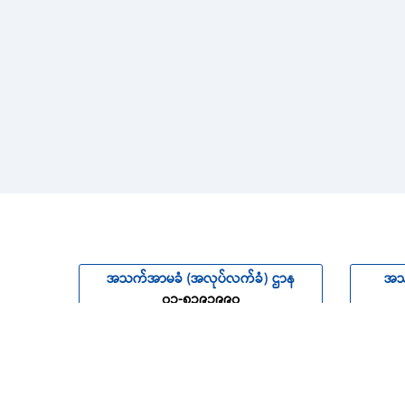
အသက်အာမခံ (အလုပ်လက်ခံ) ဌာန
အသ
၀၁-၈၃၉၁၉၉၀
မော်တော်ယာဉ်အာမခံ (လျော်ကြေး) ဌာန
ရေကြေ
အ
၀၉-၈၈၀၁၇၇၄၂၇
၀၁