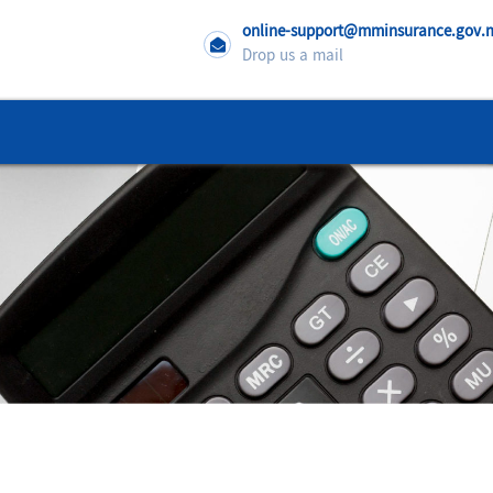
online-support@mminsurance.gov
Drop us a mail