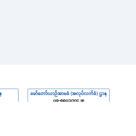
န
မော်တော်ယာဉ်အာမခံ (အလုပ်လက်ခံ) ဌာန
၀၉-၈၈၀၁၇၇၄၂၈
ီးသွား
မီး၊ အင်ဂျင်နီယာနှင့်အမျိုးမျိုးအာမခံ (အလုပ်
န
လက်ခံ) ဌာန
၀၁-၃၈၄၈၆၇