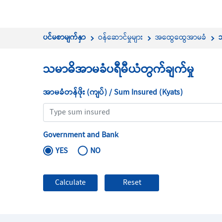
ပင်မစာမျက်နှာ
ဝန်ဆောင်မှုများ
အထွေထွေအာမခံ
သမာဓိအာမခံပရီမီယံတွက်ချက်မှု
အာမခံတန်ဖိုး (ကျပ်) / Sum Insured (Kyats)
Government and Bank
YES
NO