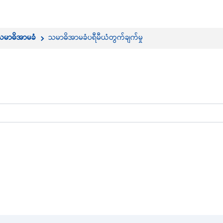
သမာဓိအာမခံ
သမာဓိအာမခံပရီမီယံတွက်ချက်မှု