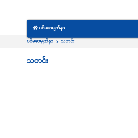
ပင်မစာမျက်နှာ
ပင်မစာမျက်နှာ
သတင်း
သတင်း