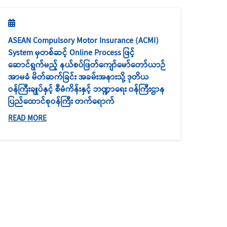
ASEAN Compulsory Motor Insurance (ACMI)
System မှတစ်ဆင့် Online Process ဖြင့်
ဆောင်ရွက်မည့် နယ်စပ်ဖြတ်ကျော်မော်တော်ယာဉ်
အာမခံ မိတ်ဆက်ခြင်း အခမ်းအနားသို့ ဒုတိယ
ဝန်ကြီးချုပ်နှင့် စီမံကိန်းနှင့် ဘဏ္ဍာရေး ဝန်ကြီးဌာန
ပြည်ထောင်စုဝန်ကြီး တက်ရောက်
READ MORE