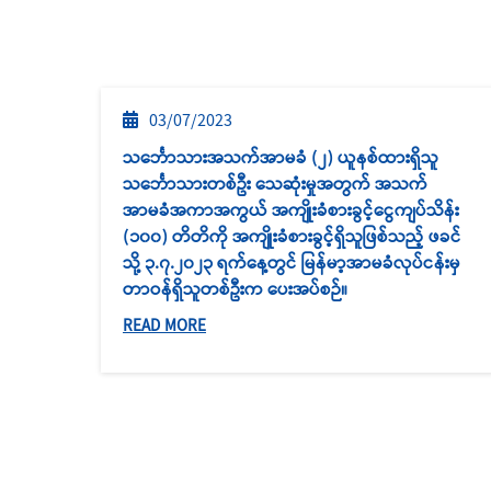
03/07/2023
သင်္ဘော‌သားအသက်အာမခံ (၂) ယူနစ်ထားရှိသူ
သင်္ဘောသားတစ်ဦး သေဆုံးမှုအတွက် အသက်
အာမခံအကာအကွယ် အကျိုးခံစားခွင့်ငွေကျပ်သိန်း
(၁၀၀) တိတိကို အကျိုးခံစားခွင့်ရှိသူဖြစ်သည့် ဖခင်
သို့ ၃.၇.၂၀၂၃ ရက်နေ့တွင် မြန်မာ့အာမခံလုပ်ငန်းမှ
တာဝန်ရှိသူတစ်ဦးက ပေးအပ်စဉ်။
READ MORE