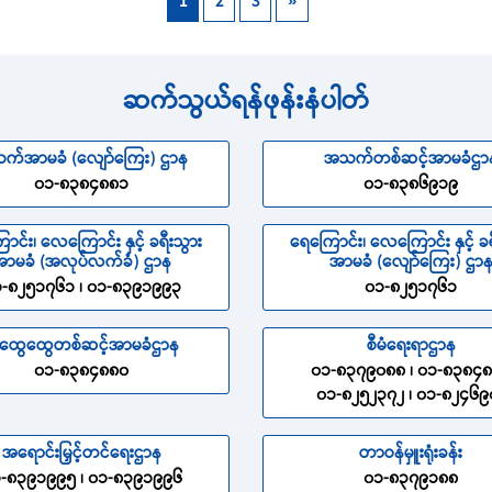
1
2
3
»
ဆက်သွယ်ရန်ဖုန်းနံပါတ်
က်အာမခံ (လျော်ကြေး) ဌာန
အသက်တစ်ဆင့်အာမခံဌာ
၀၁-၈၃၈၄၈၈၁
၀၁-၈၃၈၆၉၁၉
ာင်း၊ လေကြောင်း နှင့် ခရီးသွား
ရေကြောင်း၊ လေကြောင်း နှင့် ခရ
ာမခံ (အလုပ်လက်ခံ) ဌာန
အာမခံ (လျော်ကြေး) ဌာ
-၈၂၅၁၇၆၁ ၊ ၀၁-၈၃၉၁၉၉၃
၀၁-၈၂၅၁၇၆၁
ထွေထွေတစ်ဆင့်အာမခံဌာန
စီမံရေးရာဌာန
၀၁-၈၃၈၄၈၈၀
၀၁-၈၃၇၉၀၈၈ ၊ ၀၁-၈၃၈၄
၀၁-၈၂၅၂၃၇၂ ၊ ၀၁-၈၂၄၆၉
အရောင်းမြှင့်တင်ရေးဌာန
တာဝန်မှူးရုံးခန်း