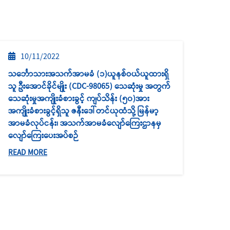
10/11/2022
သင်္ဘောသားအသက်အာမခံ (၁)ယူနစ်ဝယ်ယူထားရှိ
သူ ဦးအောင်ခိုင်မျိုး (CDC-98065) သေဆုံးမှု အတွက်
သေဆုံးမှုအကျိုးခံစားခွင့် ကျပ်သိန်း (၅၀)အား
အကျိုးခံစားခွင့်ရှိသူ ဇနီးဒေါ်တင်ယုထံသို့ မြန်မာ့
အာမခံလုပ်ငန်း၊ အသက်အာမခံလျော်ကြေးဌာနမှ
လျော်ကြေးပေးအပ်စဉ်
READ MORE