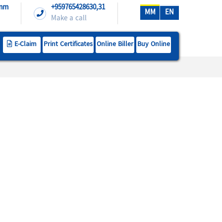
.mm
+959765428630,31
MM
EN
Make a call
E-Claim
Print Certificates
Online Biller
Buy Online