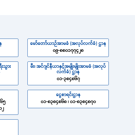
န
မော်တော်ယာဉ်အာမခံ (အလုပ်လက်ခံ) ဌာန
၀၉-၈၈၀၁၇၇၄၂၈
ီးသွား
မီး၊ အင်ဂျင်နီယာနှင့်အမျိုးမျိုးအာမခံ (အလုပ်
န
လက်ခံ) ဌာန
၀၁-၃၈၄၈၆၇
ငွေစာရင်းဌာန
၈၆၅
၀၁-၈၃၈၄၈၆၈ ၊ ၀၁-၈၃၈၄၈၇၀
၀၂