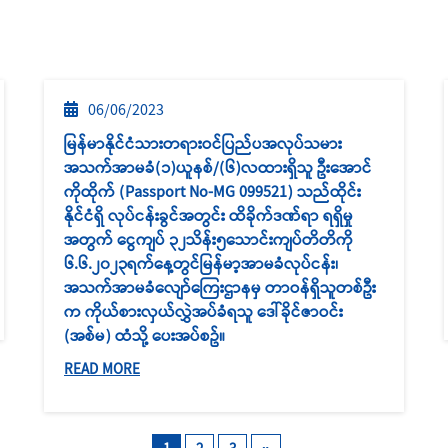
06/06/2023
မြန်မာနိုင်ငံသားတရားဝင်ပြည်ပအလုပ်သမား
အသက်အာမခံ(၁)ယူနစ်/(၆)လထားရှိသူ ဦးအောင်
ကိုထိုက် (Passport No-MG 099521) သည်ထိုင်း
နိုင်ငံရှိ လုပ်ငန်းခွင်အတွင်း ထိခိုက်ဒဏ်ရာ ရရှိမှု
အတွက် ငွေကျပ် ၃၂သိန်း၅သောင်းကျပ်တိတိကို
၆.၆.၂၀၂၃ရက်နေ့တွင်မြန်မာ့အာမခံလုပ်ငန်း၊
အသက်အာမခံလျော်ကြေးဌာနမှ တာဝန်ရှိသူတစ်ဦး
က ကိုယ်စားလှယ်လွှဲအပ်ခံရသူ ဒေါ်ခိုင်ဇာဝင်း
(အစ်မ) ထံသို့ ပေးအပ်စဥ်။
READ MORE