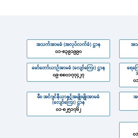
အသက်အာမခံ (အလုပ်လက်ခံ) ဌာန
အသ
၀၁-၈၃၉၁၉၉၀
မော်တော်ယာဉ်အာမခံ (လျော်ကြေး) ဌာန
ရေကြေ
အ
၀၉-၈၈၀၁၇၇၄၂၇
၀၁
မီး၊ အင်ဂျင်နီယာနှင့်အမျိုးမျိုးအာမခံ
အ
(လျော်ကြေး) ဌာန
၀၁-၈၂၅၁၇၆၂