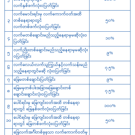
လက်နှစ်ဖက်လုံးဝပြတ်ခြင်း
လက်မောင်းရင်းမှ လက်ကောက်ဝတ်အထိ
၃
တစ်နေရာရာတွင်
၅၀%
လက်တစ်ဖက်လုံးဝပြတ်ခြင်း
လက်မတစ်ချောင်းမည်သည့်နေရာမှမဆိုလုံးဝ
၄
၁၀%
ပြတ်ခြင်း
လက်ညိုးတစ်ချောင်းမည်သည့်နေရာမှမဆိုလုံး
၅
၉%
ဝပြတ်ခြင်း
လက်ခလယ်၊လက်သူကြွယ်နှင့်လက်သန်းမည်
၆
၇.၅%
သည့်နေရာတွင်မဆို လုံးဝပြတ်ခြင်း
၇
ခြေမတစ်ချောင်းပြတ်ခြင်း
၉%
‌ခြေမမှတစ်ပါးအခြားခြေချောင်းတစ်
၈
၇.၅%
ချောင်းချောင်းလုံးဝပြတ်ခြင်း
‌ပေါင်ရင်းမှ ခြေကျင်းဝတ်အထိ တစ်နေရာ
၉
၁၀၀%
ရာတွင် ခြေနှစ်ဖက်လုံးဝပြတ်ခြင်း
‌ပေါင်ရင်းမှ ခြေကျင်းဝတ်အထိ တစ်နေရာ
၁၀
၅၀%
ရာတွင် ခြေတစ်ဖက်လုံးဝပြတ်ခြင်း
ခြေလက်အင်္ဂါတစ်ခုခုသာ လက်ကောက်ဝတ်မှ