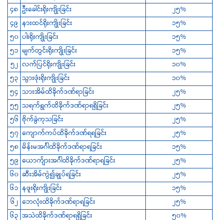
၄၈
ဦးခေါင်းရိုးကျိုးခြင်း
၂၅%
၄၉
နားထင်ရိုးကျိုးခြင်း
၁၅%
၅၀
ပါးရိုးကျိုးခြင်း
၁၅%
၅၁
မျက်တွင်းရိုးကျိုးခြင်း
၁၅%
၅၂
လက်ပြင်ရိုးကျိုးခြင်း
၁၀%
၅၃
သွားဖုံးရိုးကျိုးခြင်း
၁၀%
၅၄
သားအိမ်ထိခိုက်ဒဏ်ရာခြင်း
၂၅%
၅၅
သရက်ရွက်ထိခိုက်ဒဏ်ရာရရှိခြင်း
၂၅%
၅၆
ဗိုက်ခွဲကုသခြင်း
၂၅%
၅၇
ကျောက်ကပ်ထိခိုက်ဒဏ်ရရခြင်း
၂၅%
၅၈
မိန်းမအင်္ဂါထိခိုက်ဒဏ်ရာရခြင်း
၁၅%
၅၉
‌ယောက်ျားအင်္ဂါထိခိုက်ဒဏ်ရာရခြင်း
၂၅%
၆၀
ဆီးအိမ်ကွဲ၍ချုပ်ရခြင်း
၂၅%
၆၁
နဖူးရိုးကျိုးခြင်း
၁၅%
၆၂
‌ဘေလုံးထိခိုက်ဒဏ်ရာရခြင်း
၂၅%
၆၃
အသဲထိခိုက်ဒဏ်ရာရရှိခြင်း
၅၀%