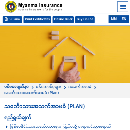
MM
EN
E-Claim
Print Certificates
Online Biller
Buy Online
ပင်မစာမျက်နှာ
ဝန်ဆောင်မှုများ
အသက်အာမခံ
သင်္ဘောသားအသက်အာမခံ (Plan)
သင်္ဘောသားအသက်အာမခံ (PLAN)
ရည်ရွယ်ချက်
မြန်မာနိုင်ငံသားသင်္ဘောသားများ ပြည်ပသို့ တရားဝင်သွားရောက်