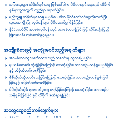
အခြားသူများ ထိခိုက်နစ်နာမှု ဖြစ်ပေါ်ပါက မိမိပေးသွင်းငွေသည် ထိခိုက်
နစ်နာသူအတွက် ကူညီရာ ရောက်ခြင်း။
မည်သူမျှ ထိခိုက်နစ်နာမှု မဖြစ်ပေါ်ပါက နိုင်ငံတော်ဝင်ငွေတိုးတက်ပြီး
လူထုအကျိုးပြု လုပ်ငန်းများ ပိုမို‌ဆောင်ရွက်နိုင်ခြင်း။
နိုင်ငံတော်ပိုင် အာမခံလုပ်ငန်းတွင် အာမခံထားရှိခြင်းဖြင့် တိုင်းကျိုးပြည်
ပြုလုပ်ငန်း လုပ်ဆာင်ခွင့်ရခြင်း။
အကျိုးခံစားခွင့် အကျုံးမဝင်သည့်အချက်များ
အာမခံထားသူသင်္ဘောသားသည် သင်္ဘောမှ ထွက်ပြေးခြင်း၊
မူးယစ်ဆေးဝါး သုံးစွဲခြင်းကြောင့် သေဆုံးခြင်း၊ ထာဝစဉ်မသန်စွမ်းဖြစ်ခြင်း
နှင့် ထိခိုက်ဒဏ်ရာရရှိခြင်း၊
မိမိကိုယ်ကိုသတ်သေခြင်းကြောင့် သေဆုံးခြင်း၊ ထာဝစဉ်မသန်စွမ်းဖြစ်
ခြင်းနှင့် ထိခိုက်ဒဏ်ရာရရှိခြင်း၊
မိမိကိုယ်တိုင် ရာဇဝတ်မှုကျူးလွန်ခြင်းကြောင့် သေဆုံးခြင်း၊ ထာဝစဉ်မ
သန်စွမ်းဖြစ်ခြင်းနှင့် ထိခိုက် ဒဏ်ရာရရှိခြင်း၊
အထွေထွေစည်းကမ်းချက်များ