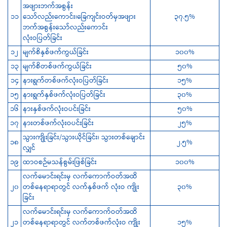
အဖျားဘက်အစွန်း
၁၁
သော်လည်းကောင်း၊ခြေကျင်းဝတ်မှအဖျား
၃၇.၅%
ဘက်အစွန်းသော်လည်းကောင်း
လုံးဝပြတ်ခြင်း
၁၂
မျက်စိနှစ်ဖက်ကွယ်ခြင်း
၁၀၀%
၁၃
မျက်စိတစ်ဖက်ကွယ်ခြင်း
၅၀%
၁၄
နားရွက်တစ်ဖက်လုံးဝပြတ်ခြင်း
၁၅%
၁၅
နားရွက်နှစ်ဖက်လုံးဝပြတ်ခြင်း
၃၀%
၁၆
နားနှစ်ဖက်လုံးဝပင်းခြင်း
၅၀%
၁၇
နားတစ်ဖက်လုံးဝပင်းခြင်း
၂၅%
သွားကျိုးခြင်း/သွားယိုင်ခြင်း၊ သွားတစ်ချောင်း
၁၈
၂.၅%
လျှင်
၁၉
ထာဝစဉ်မသန်စွမ်းဖြစ်ခြင်း
၁၀၀%
လက်မောင်းရင်းမှ လက်ကောက်ဝတ်အထိ
၂၀
တစ်နေရာရာတွင် လက်နှစ်ဖက် လုံးဝ ကျိုး
၃၀%
ခြင်း
လက်မောင်းရင်းမှ လက်ကောက်ဝတ်အထိ
၂၁
တစ်နေရာရာတွင် လက်တစ်ဖက်လုံးဝ ကျိုး
၁၅%