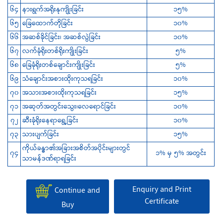
၆၄
နားရွက်အရိုးနုကျိုးခြင်း
၁၅%
၆၅
‌ခြေထောက်တိုခြင်း
၁၀%
၆၆
အဆစ်ခိုင်ခြင်း၊ အဆစ်လွဲခြင်း
၁၀%
၆၇
လက်ခုံရိုးတစ်ရိုးကျိုးခြင်း
၅%
၆၈
‌ခြေခုံရိုးတစ်ချောင်းကျိုးခြင်း
၅%
၆၉
သံချောင်းအစားထိုးကုသရခြင်း
၁၀%
၇၀
အသားအစားထိုးကုသရခြင်း
၁၅%
၇၁
အဆုတ်အတွင်းသွေး၊လေရောင်ခြင်း
၁၀%
၇၂
ဆီးခုံရိုးနေရာရွေ့ခြင်း
၁၀%
၇၃
သားပျက်ခြင်း
၁၅%
ကိုယ်ခန္ဓာ၏အခြားအစိတ်အပိုင်းများတွင်
၇၄
၁% မှ ၅% အတွင်း
သာမန်ဒဏ်ရာရခြင်း
Enquiry and Print
Continue and
Certificate
Buy