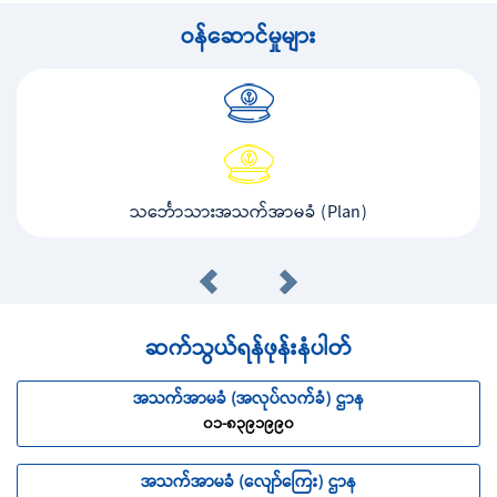
ဝန်ဆောင်မှုများ
သင်္ဘောသားအသက်အာမခံ (Plan)
ဆက်သွယ်ရန်ဖုန်းနံပါတ်
အသက်အာမခံ (အလုပ်လက်ခံ) ဌာန
၀၁-၈၃၉၁၉၉၀
အသက်အာမခံ (လျော်ကြေး) ဌာန