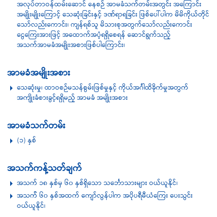
အလုပ်တာဝန်ထမ်းဆောင် နေစဉ် အာမခံသက်တမ်းအတွင်း အကြောင်း
အမျိုးမျိုး‌ကြောင့် သေဆုံးခြင်းနှင့် ဒဏ်ရာရခြင်း ဖြစ်ပေါ်ပါက မိမိကိုယ်တိုင်
သော်လည်းကောင်း၊ ကျန်ရစ်သူ မိသားစုအတွက်သော်လည်းကောင်း
ငွေကြေးအားဖြင့် အထောက်အပံ့ရရှိစေရန် ဆောင်ရွက်သည့်
အသက်အာမခံအမျိုးအစားဖြစ်ပါကြောင်း၊
အာမခံအမျိုးအစား
သေဆုံးမှု၊ ထာဝစဉ်မသန်စွမ်းဖြစ်မှုနှင့် ကိုယ်အင်္ဂါထိခိုက်မှုအတွက်
အကျိုးခံစားခွင့်ရရှိမည့် အာမခံ အမျိုးအစား
အာမခံသက်တမ်း
(၁) နှစ်
အသက်ကန့်သတ်ချက်
အသက် ၁၈ နှစ်မှ ၆၀ နှစ်ရှိသော သင်္ဘောသားများ ဝယ်ယူနိုင်၊
အသက်် ၆၀ နှစ်အထက် ကျော်လွန်ပါက အပိုပရီမီယံကြေး ပေးသွင်း
ဝယ်ယူနိုင်၊