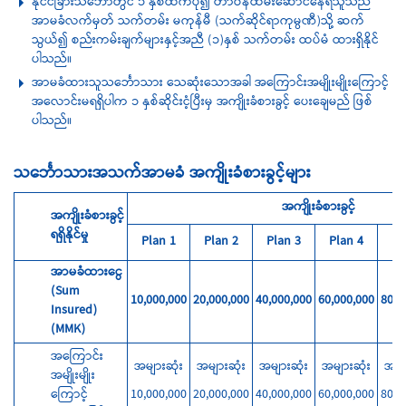
နိုင်ငံခြားသင်္ဘောတွင် ၁ နှစ်ထက်ပို၍ တာဝန်ထမ်းဆောင်နေရသူသည်
အာမခံလက်မှတ် သက်တမ်း မကုန်မီ (သက်ဆိုင်ရာကုမ္ပဏီ)သို့ ဆက်
သွယ်၍ စည်းကမ်းချက်များနှင့်အညီ (၁)နှစ် သက်တမ်း ထပ်မံ ထားရှိနိုင်
ပါသည်။
အာမခံထားသူသင်္ဘောသား သေဆုံးသောအခါ အကြောင်းအမျိုးမျိုးကြောင့်
အလောင်းမရရှိပါက ၁ နှစ်ဆိုင်းငံ့ပြီးမှ အကျိုးခံစားခွင့် ပေးချေမည် ဖြစ်
ပါသည်။
သင်္ဘောသားအသက်အာမခံ အကျိုးခံစားခွင့်များ
အကျိုးခံစားခွင့်
အကျိုးခံစားခွင့်
ရရှိနိုင်မှု
Plan 1
Plan 2
Plan 3
Plan 4
Pl
အာမခံထားငွေ
(Sum
10,000,000
20,000,000
40,000,000
60,000,000
80,0
Insured)
(MMK)
အကြောင်း
အများဆုံး
အများဆုံး
အများဆုံး
အများဆုံး
အမျာ
အမျိုးမျိုး
ကြောင့်
10,000,000
20,000,000
40,000,000
60,000,000
80,0