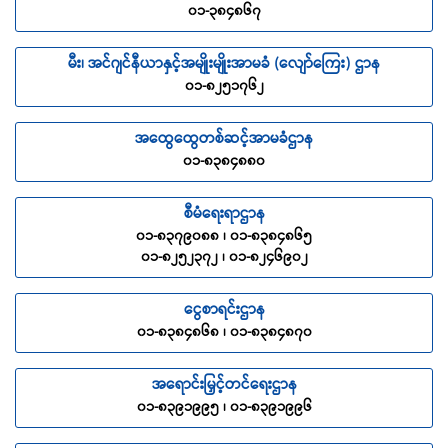
၀၁-၃၈၄၈၆၇
မီး၊ အင်ဂျင်နီယာနှင့်အမျိုးမျိုးအာမခံ (လျော်ကြေး) ဌာန
၀၁-၈၂၅၁၇၆၂
အထွေထွေတစ်ဆင့်အာမခံဌာန
၀၁-၈၃၈၄၈၈၀
စီမံရေးရာဌာန
၀၁-၈၃၇၉၀၈၈ ၊ ၀၁-၈၃၈၄၈၆၅
၀၁-၈၂၅၂၃၇၂ ၊ ၀၁-၈၂၄၆၉၀၂
ငွေစာရင်းဌာန
၀၁-၈၃၈၄၈၆၈ ၊ ၀၁-၈၃၈၄၈၇၀
အရောင်းမြှင့်တင်ရေးဌာန
၀၁-၈၃၉၁၉၉၅ ၊ ၀၁-၈၃၉၁၉၉၆