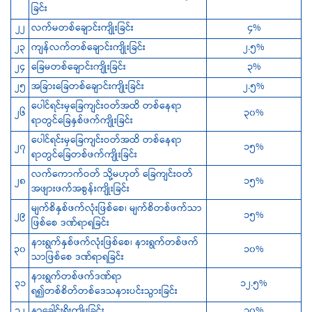
ခြင်း
၂၂
လက်မတစ်ချောင်းကျိုးခြင်း
၄%
၂၃
ကျန်လက်တစ်ချောင်းကျိုးခြင်း
၂.၅%
၂၄
‌ခြေမတစ်ချောင်းကျိုးခြင်း
၃%
၂၅
အခြားခြေတစ်ချောင်းကျိုးခြင်း
၂.၅%
‌ပေါင်ရင်းမှခြေကျင်းဝတ်အထိ တစ်နေရာ
၂၆
၃၀%
ရာတွင်ခြေနှစ်ဖက်ကျိုးခြင်း
‌ပေါင်ရင်းမှခြေကျင်းဝတ်အထိ တစ်နေရာ
၂၇
၁၅%
ရာတွင်ခြေတစ်ဖက်ကျိုးခြင်း
လက်ကောက်ဝတ် သို့မဟုတ် ခြေကျင်းဝတ်
၂၈
၁၅%
အဖျားဖက်အစွန်းကျိုးခြင်း
မျက်စိနှစ်ဖက်လုံးဖြစ်စေ၊ မျက်စိတစ်ဖက်သာ
၂၉
၁၅%
ဖြစ်စေ ဒဏ်ရာရခြင်း
နားရွက်နှစ်ဖက်လုံးဖြစ်စေ၊ နားရွက်တစ်ဖက်
၃၀
၁၀%
သာဖြစ်စေ ဒဏ်ရာရခြင်း
နားရွက်တစ်ဖက်ဒဏ်ရာ
၃၁
၁၂.၅%
ရ၍တစ်စိတ်တစ်ဒေသနားပင်းသွားခြင်း
၃၂
နှာခေါင်းရိုးကျိုးခြင်း
၁၀%