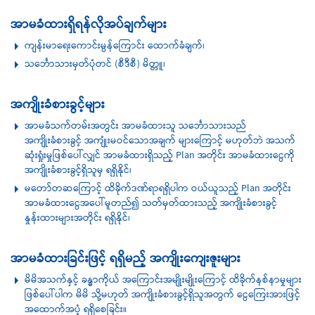
အာမခံထားရှိရန်လိုအပ်ချက်များ
ကျန်းမာရေးကောင်းမွန်ကြောင်း ထောက်ခံချက်၊
သင်္ဘောသားမှတ်ပုံတင် (စီဒီစီ) မိတ္တူ၊
အကျိုးခံစားခွင့်များ
အာမခံသက်တမ်းအတွင်း အာမခံထားသူ သင်္ဘောသားသည်
အကျိုးခံစားခွင့် အကျုံးမဝင်သောအချက် များကြောင့် မဟုတ်ဘဲ အသက်
ဆုံးရှုံးမှုဖြစ်ပေါ်လျှင် အာမခံထားရှိသည့် Plan အတိုင်း အာမခံထားငွေကို
အကျိုးခံစားခွင့်ရှိသူမှ ရရှိနိုင်၊
မတော်တဆကြောင့် ထိခိုက်ဒဏ်ရာရရှိပါက ဝယ်ယူသည့် Plan အတိုင်း
အာမခံထားငွေအပေါ်မူတည်၍ သတ်မှတ်ထားသည့် အကျိုးခံစားခွင့်
နှုန်းထားများအတိုင်း ရရှိနိုင်၊
အာမခံထားခြင်းဖြင့် ရရှိမည့် အကျိုးကျေးဇူးများ
မိမိအသက်နှင့် ခန္ဓာကိုယ် အကြောင်းအမျိုးမျိုးကြောင့် ထိခိုက်နစ်နာမှုများ
ဖြစ်‌ပေါ်ပါက မိမိ သို့မဟုတ် အကျိုးခံစားခွင့်ရှိသူအတွက် ငွေကြေးအားဖြင့်
အထောက်အပံ့ ရရှိစေခြင်း။