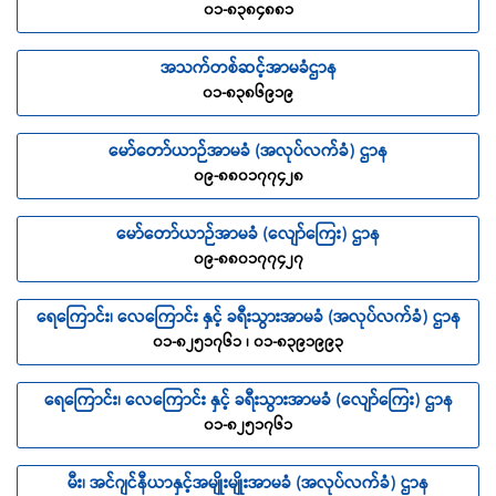
၀၁-၈၃၈၄၈၈၁
အသက်တစ်ဆင့်အာမခံဌာန
၀၁-၈၃၈၆၉၁၉
မော်တော်ယာဉ်အာမခံ (အလုပ်လက်ခံ) ဌာန
၀၉-၈၈၀၁၇၇၄၂၈
မော်တော်ယာဉ်အာမခံ (လျော်ကြေး) ဌာန
၀၉-၈၈၀၁၇၇၄၂၇
ရေကြောင်း၊ လေကြောင်း နှင့် ခရီးသွားအာမခံ (အလုပ်လက်ခံ) ဌာန
၀၁-၈၂၅၁၇၆၁ ၊ ၀၁-၈၃၉၁၉၉၃
ရေကြောင်း၊ လေကြောင်း နှင့် ခရီးသွားအာမခံ (လျော်ကြေး) ဌာန
၀၁-၈၂၅၁၇၆၁
မီး၊ အင်ဂျင်နီယာနှင့်အမျိုးမျိုးအာမခံ (အလုပ်လက်ခံ) ဌာန