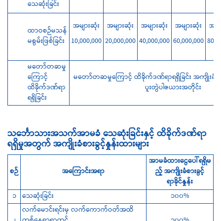
သေဆုံးခြင်း
အများဆုံး
အများဆုံး
အများဆုံး
အများဆုံး
အမျာ
ထာဝစဉ်မသန်
မစွမ်းဖြစ်ခြင်း
10,000,000
20,000,000
40,000,000
60,000,000
80,0
မတော်တဆမှု
ကြောင့်
မတော်တဆမှုကြောင့် ထိခိုက်ဒဏ်ရာရရှိခြင်း အကျိုးခံစားခ
ထိခိုက်ဒဏ်ရာ
ပူးတွဲပါဇယားအတိုင်း
ရရှိခြင်း
သင်္ဘောသားအသက်အာမခံ သေဆုံးခြင်းနှင့် ထိခိုက်ဒဏ်ရာ
ရရှိမှုအတွက် အကျိုးခံစားခွင့်နှုန်းထားများ
အာမခံထားငွေပေါ်ရရှိမ
စဉ်
အကြောင်းအရာ
ည့်
အကျိုးခံစားခွင့်
ရာခိုင်နှုန်း
၁
သေဆုံးခြင်း
၁၀၀%
လက်မောင်းရင်းမှ လက်ကောက်ဝတ်အထိ
၂
တစ်နေရာရာတွင်
၁၀၀%