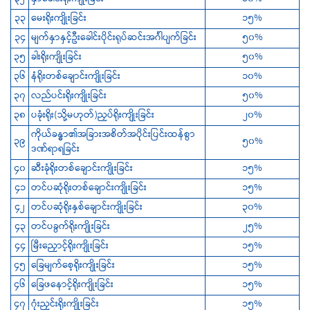
၃၃
‌မေးရိုးကျိုးခြင်း
၁၅%
၃၄
မျက်နှာနှင့်ဦးခေါင်းပိုင်းရုပ်ဆင်းအင်္ဂါပျက်ခြင်း
၅၀%
၃၅
ခါးရိုးကျိုးခြင်း
၅၀%
၃၆
နံရိုးတစ်ချောင်းကျိုးခြင်း
၁၀%
၃၇
လည်ပင်းရိုးကျိုးခြင်း
၅၀%
၃၈
ပခုံးရိုး(သို့မဟုတ်)ညှပ်ရိုးကျိုးခြင်း
၂၀%
ကိုယ်ခန္ဓာ၏အခြားအစိတ်အပိုင်းပြင်းထန်စွာ
၃၉
၅၀%
ဒဏ်ရာရခြင်း
၄၀
ဆီးခုံရိုးတစ်ချောင်းကျိုးခြင်း
၁၅%
၄၁
တင်ပဆုံရိုးတစ်ချောင်းကျိုးခြင်း
၁၅%
၄၂
တင်ပဆုံရိုးနှစ်ချောင်းကျိုးခြင်း
၃၀%
၄၃
တင်ပခွက်ရိုးကျိုးခြင်း
၂၅%
၄၄
မြီးညှောင့်ရိုးကျိုးခြင်း
၁၅%
၄၅
‌ခြေမျက်စေ့ရိုးကျိုးခြင်း
၁၅%
၄၆
‌ခြေဖနောင့်ရိုးကျိုးခြင်း
၁၅%
၄၇
ဂုံးညှင်းရိုးကျိုးခြင်း
၁၅%