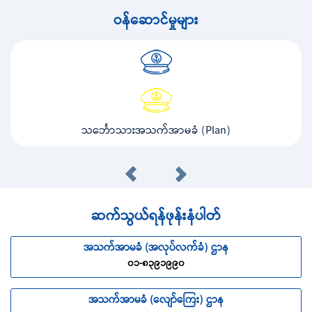
ဝန်ဆောင်မှုများ
သင်္ဘောသားအသက်အာမခံ (Plan)
ဆက်သွယ်ရန်ဖုန်းနံပါတ်
အသက်အာမခံ (အလုပ်လက်ခံ) ဌာန
၀၁-၈၃၉၁၉၉၀
အသက်အာမခံ (လျော်ကြေး) ဌာန