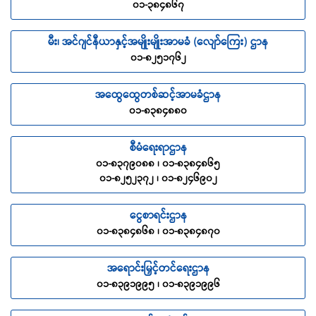
၀၁-၃၈၄၈၆၇
မီး၊ အင်ဂျင်နီယာနှင့်အမျိုးမျိုးအာမခံ (လျော်ကြေး) ဌာန
၀၁-၈၂၅၁၇၆၂
အထွေထွေတစ်ဆင့်အာမခံဌာန
၀၁-၈၃၈၄၈၈၀
စီမံရေးရာဌာန
၀၁-၈၃၇၉၀၈၈ ၊ ၀၁-၈၃၈၄၈၆၅
၀၁-၈၂၅၂၃၇၂ ၊ ၀၁-၈၂၄၆၉၀၂
ငွေစာရင်းဌာန
၀၁-၈၃၈၄၈၆၈ ၊ ၀၁-၈၃၈၄၈၇၀
အရောင်းမြှင့်တင်ရေးဌာန
၀၁-၈၃၉၁၉၉၅ ၊ ၀၁-၈၃၉၁၉၉၆