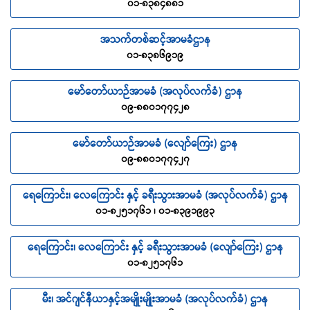
၀၁-၈၃၈၄၈၈၁
အသက်တစ်ဆင့်အာမခံဌာန
၀၁-၈၃၈၆၉၁၉
မော်တော်ယာဉ်အာမခံ (အလုပ်လက်ခံ) ဌာန
၀၉-၈၈၀၁၇၇၄၂၈
မော်တော်ယာဉ်အာမခံ (လျော်ကြေး) ဌာန
၀၉-၈၈၀၁၇၇၄၂၇
ရေကြောင်း၊ လေကြောင်း နှင့် ခရီးသွားအာမခံ (အလုပ်လက်ခံ) ဌာန
၀၁-၈၂၅၁၇၆၁ ၊ ၀၁-၈၃၉၁၉၉၃
ရေကြောင်း၊ လေကြောင်း နှင့် ခရီးသွားအာမခံ (လျော်ကြေး) ဌာန
၀၁-၈၂၅၁၇၆၁
မီး၊ အင်ဂျင်နီယာနှင့်အမျိုးမျိုးအာမခံ (အလုပ်လက်ခံ) ဌာန