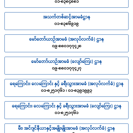
၀၁-၈၃၈၄၈၈၁
အသက်တစ်ဆင့်အာမခံဌာန
၀၁-၈၃၈၆၉၁၉
မော်တော်ယာဉ်အာမခံ (အလုပ်လက်ခံ) ဌာန
၀၉-၈၈၀၁၇၇၄၂၈
မော်တော်ယာဉ်အာမခံ (လျော်ကြေး) ဌာန
၀၉-၈၈၀၁၇၇၄၂၇
ရေကြောင်း၊ လေကြောင်း နှင့် ခရီးသွားအာမခံ (အလုပ်လက်ခံ) ဌာန
၀၁-၈၂၅၁၇၆၁ ၊ ၀၁-၈၃၉၁၉၉၃
ရေကြောင်း၊ လေကြောင်း နှင့် ခရီးသွားအာမခံ (လျော်ကြေး) ဌာန
၀၁-၈၂၅၁၇၆၁
မီး၊ အင်ဂျင်နီယာနှင့်အမျိုးမျိုးအာမခံ (အလုပ်လက်ခံ) ဌာန