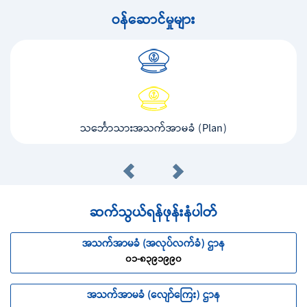
ဝန်ဆောင်မှုများ
သင်္ဘောသားအသက်အာမခံ (Plan)
ဆက်သွယ်ရန်ဖုန်းနံပါတ်
အသက်အာမခံ (အလုပ်လက်ခံ) ဌာန
၀၁-၈၃၉၁၉၉၀
အသက်အာမခံ (လျော်ကြေး) ဌာန