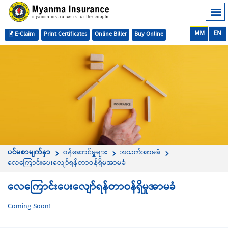
MM
EN
E-Claim
Print Certificates
Online Biller
Buy Online
ပင်မစာမျက်နှာ
ဝန်ဆောင်မှုများ
အသက်အာမခံ
လေကြောင်းပေးလျော်ရန်တာဝန်ရှိမှုအာမခံ
လေကြောင်းပေးလျော်ရန်တာဝန်ရှိမှုအာမခံ
Coming Soon!