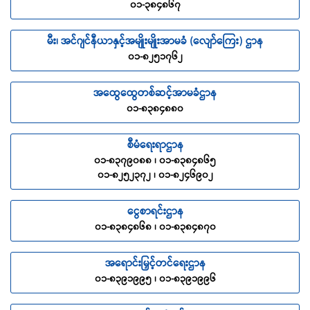
၀၁-၃၈၄၈၆၇
မီး၊ အင်ဂျင်နီယာနှင့်အမျိုးမျိုးအာမခံ (လျော်ကြေး) ဌာန
၀၁-၈၂၅၁၇၆၂
အထွေထွေတစ်ဆင့်အာမခံဌာန
၀၁-၈၃၈၄၈၈၀
စီမံရေးရာဌာန
၀၁-၈၃၇၉၀၈၈ ၊ ၀၁-၈၃၈၄၈၆၅
၀၁-၈၂၅၂၃၇၂ ၊ ၀၁-၈၂၄၆၉၀၂
ငွေစာရင်းဌာန
၀၁-၈၃၈၄၈၆၈ ၊ ၀၁-၈၃၈၄၈၇၀
အရောင်းမြှင့်တင်ရေးဌာန
၀၁-၈၃၉၁၉၉၅ ၊ ၀၁-၈၃၉၁၉၉၆