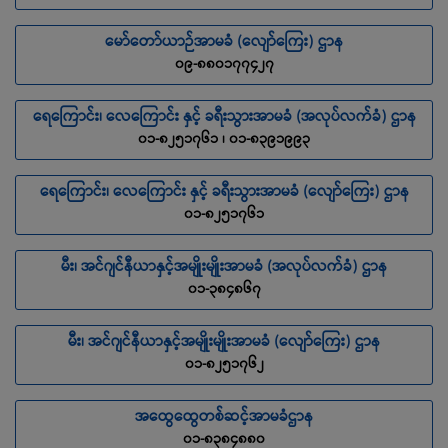
မော်တော်ယာဉ်အာမခံ (လျော်ကြေး) ဌာန
၀၉-၈၈၀၁၇၇၄၂၇
ရေကြောင်း၊ လေကြောင်း နှင့် ခရီးသွားအာမခံ (အလုပ်လက်ခံ) ဌာန
၀၁-၈၂၅၁၇၆၁ ၊ ၀၁-၈၃၉၁၉၉၃
ရေကြောင်း၊ လေကြောင်း နှင့် ခရီးသွားအာမခံ (လျော်ကြေး) ဌာန
၀၁-၈၂၅၁၇၆၁
မီး၊ အင်ဂျင်နီယာနှင့်အမျိုးမျိုးအာမခံ (အလုပ်လက်ခံ) ဌာန
၀၁-၃၈၄၈၆၇
မီး၊ အင်ဂျင်နီယာနှင့်အမျိုးမျိုးအာမခံ (လျော်ကြေး) ဌာန
၀၁-၈၂၅၁၇၆၂
အထွေထွေတစ်ဆင့်အာမခံဌာန
၀၁-၈၃၈၄၈၈၀