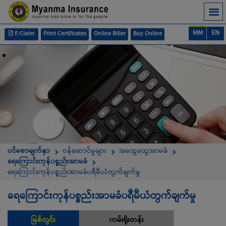
MM
EN
E-Claim
Print Certificates
Online Biller
Buy Online
ပင်မစာမျက်နှာ
ဝန်ဆောင်မှုများ
အထွေထွေအာမခံ
ရေကြောင်းကုန်ပစ္စည်းအာမခံ
ရေကြောင်းကုန်ပစ္စည်းအာမခံပရီမီယံတွက်ချက်မှု
ရေကြောင်းကုန်ပစ္စည်းအာမခံပရီမီယံတွက်ချက်မှု
မြစ်တွင်း
ကမ်းရိုးတန်း