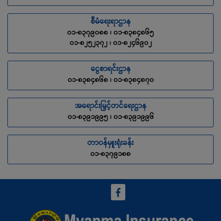
စီမံရေးရာဌာန
၀၁-၈၃၇၉၀၈၈ ၊ ၀၁-၈၃၈၄၈၆၅
၀၁-၈၂၅၂၃၇၂ ၊ ၀၁-၈၂၄၆၉၀၂
ငွေစာရင်းဌာန
၀၁-၈၃၈၄၈၆၈ ၊ ၀၁-၈၃၈၄၈၇၀
အရောင်းမြှင့်တင်ရေးဌာန
၀၁-၈၃၉၁၉၉၅ ၊ ၀၁-၈၃၉၁၉၉၆
တာဝန်မှူးရုံးခန်း
၀၁-၈၃၇၉၁၈၈