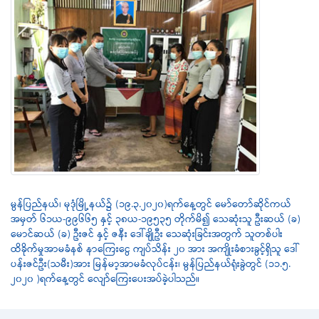
မွန်ပြည်နယ်၊ မုဒုံမြို့နယ်၌ (၁၉.၃.၂၀၂၀)ရက်နေ့တွင် မော်တော်ဆိုင်ကယ်
အမှတ် ၆၁ယ-၉၉၆၆၅ နှင့် ၃၈ယ-၁၉၅၃၅ တိုက်မိ၍ သေဆုံးသူ ဦးဆယ် (ခ)
မောင်ဆယ် (ခ) ဦးဇင် နှင့် ဇနီး ဒေါ်ချိုဦး သေဆုံးခြင်းအတွက် သူတစ်ပါး
ထိခိုက်မှုအာမခံနစ် နာကြေးငွေ ကျပ်သိန်း ၂၀ အား အကျိုးခံစားခွင့်ရှိသူ ဒေါ်
ပန်းဇင်ဦး(သမီး)အား မြန်မာ့အာမခံလုပ်ငန်း၊ မွန်ပြည်နယ်ရုံးခွဲတွင် (၁၁.၅.
၂၀၂၀ )ရက်နေ့တွင် လျော်ကြေးပေးအပ်ခဲ့ပါသည်။