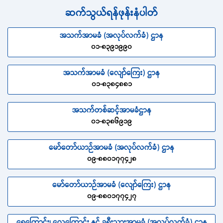
ဆက်သွယ်ရန်ဖုန်းနံပါတ်
အသက်အာမခံ (အလုပ်လက်ခံ) ဌာန
၀၁-၈၃၉၁၉၉၀
အသက်အာမခံ (လျော်ကြေး) ဌာန
၀၁-၈၃၈၄၈၈၁
အသက်တစ်ဆင့်အာမခံဌာန
၀၁-၈၃၈၆၉၁၉
မော်တော်ယာဉ်အာမခံ (အလုပ်လက်ခံ) ဌာန
၀၉-၈၈၀၁၇၇၄၂၈
မော်တော်ယာဉ်အာမခံ (လျော်ကြေး) ဌာန
၀၉-၈၈၀၁၇၇၄၂၇
ရေကြောင်း၊ လေကြောင်း နှင့် ခရီးသွားအာမခံ (အလုပ်လက်ခံ) ဌာန