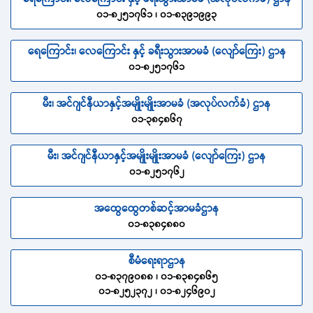
၀၁-၈၂၅၁၇၆၁ ၊ ၀၁-၈၃၉၁၉၉၃
ရေကြောင်း၊ လေကြောင်း နှင့် ခရီးသွားအာမခံ (လျော်ကြေး) ဌာန
၀၁-၈၂၅၁၇၆၁
မီး၊ အင်ဂျင်နီယာနှင့်အမျိုးမျိုးအာမခံ (အလုပ်လက်ခံ) ဌာန
၀၁-၃၈၄၈၆၇
မီး၊ အင်ဂျင်နီယာနှင့်အမျိုးမျိုးအာမခံ (လျော်ကြေး) ဌာန
၀၁-၈၂၅၁၇၆၂
အထွေထွေတစ်ဆင့်အာမခံဌာန
၀၁-၈၃၈၄၈၈၀
စီမံရေးရာဌာန
၀၁-၈၃၇၉၀၈၈ ၊ ၀၁-၈၃၈၄၈၆၅
၀၁-၈၂၅၂၃၇၂ ၊ ၀၁-၈၂၄၆၉၀၂