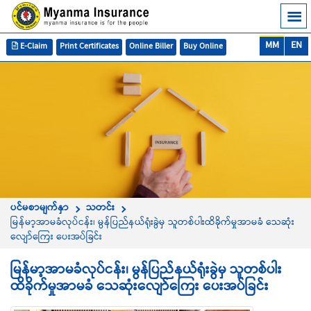
MM
EN
E-Claim
Print Certificates
Online Biller
Buy Online
ပင်မစာမျက်နှာ
သတင်း
မြန်မာ့အာမခံလုပ်ငန်း၊ မွန်ပြည်နယ်ရုံးခွဲမှ သူတစ်ပါးထိခိုက်မှုအာမခံ သေဆုံး
လျော်ကြေး ပေးအပ်ခြင်း
မြန်မာ့အာမခံလုပ်ငန်း၊ မွန်ပြည်နယ်ရုံးခွဲမှ သူတစ်ပါး
ထိခိုက်မှုအာမခံ သေဆုံးလျော်ကြေး ပေးအပ်ခြင်း