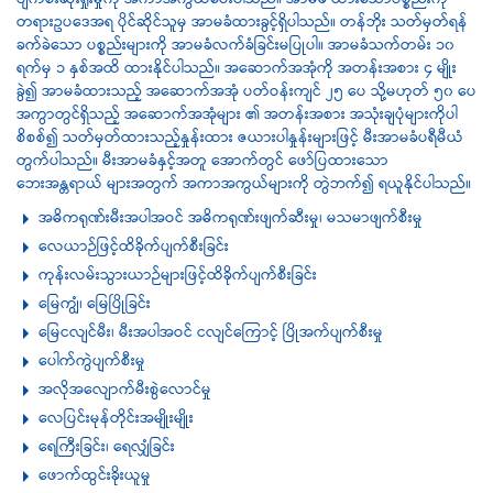
ပျက်စီးဆုံးရှုံးမှုကို အကာအကွယ်ပေးပါသည်။ အာမခံ ထားသောပစ္စည်းကို
တရားဥပဒေအရ ပိုင်ဆိုင်သူမှ အာမခံထားခွင့်ရှိပါသည်။ တန်ဘိုး သတ်မှတ်ရန်
ခက်ခဲသော ပစ္စည်းများကို အာမခံလက်ခံခြင်းမပြုပါ။ အာမခံသက်တမ်း ၁၀
ရက်မှ ၁ နှစ်အထိ ထားနိုင်ပါသည်။ အဆောက်အအုံကို အတန်းအစား ၄ မျိုး
ခွဲ၍ အာမခံထားသည့် အဆောက်အအုံ ပတ်ဝန်းကျင် ၂၅ ပေ သို့မဟုတ် ၅၀ ပေ
အကွာတွင်ရှိသည့် အဆောက်အအုံများ ၏ အတန်းအစား အသုံးချပုံများကိုပါ
စိစစ်၍ သတ်မှတ်ထားသည့်နှုန်းထား ဇယားပါနှုန်းများဖြင့် မီးအာမခံပရီမီယံ
တွက်ပါသည်။ မီးအာမခံနှင့်အတူ အောက်တွင် ဖော်ပြထားသော
ဘေးအန္တရာယ် များအတွက် အကာအကွယ်များကို တွဲဘက်၍ ရယူနိုင်ပါသည်။
အဓိကရုဏ်းမီးအပါအဝင် အဓိကရုဏ်းဖျက်ဆီးမှု၊ မသမာဖျက်စီးမှု
လေယာဉ်ဖြင့်ထိခိုက်ပျက်စီးခြင်း
ကုန်းလမ်းသွားယာဉ်များဖြင့်ထိခိုက်ပျက်စီးခြင်း
မြေကျွံ၊ မြေပြိုခြင်း
မြေငလျင်မီး၊ မီးအပါအဝင် ငလျင်ကြောင့် ပြိုအက်ပျက်စီးမှု
ပေါက်ကွဲပျက်စီးမှု
အလိုအလျောက်မီးစွဲလောင်မှု
လေပြင်းမုန်တိုင်းအမျိုးမျိုး
ရေကြီးခြင်း၊ ရေလျှံခြင်း
ဖောက်ထွင်းခိုးယူမှု