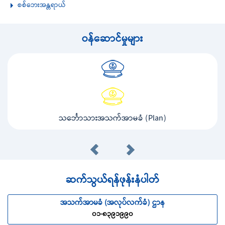
စစ်ဘေးအန္တရာယ်
ဝန်ဆောင်မှုများ
သင်္ဘောသားအသက်အာမခံ (Plan)
ဆက်သွယ်ရန်ဖုန်းနံပါတ်
အသက်အာမခံ (အလုပ်လက်ခံ) ဌာန
၀၁-၈၃၉၁၉၉၀