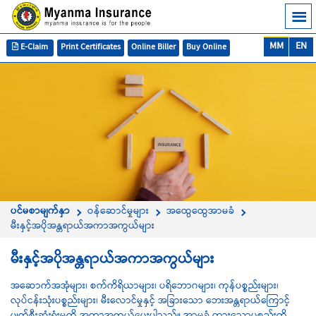
MM
EN
E-Claim
Print Certificates
Online Biller
Buy Online
ပင်မစာမျက်နှာ
ဝန်ဆောင်မှုများ
အထွေထွေအာမခံ
မီးနှင့်အပိုအန္တရာယ်အကာအကွယ်များ
မီးနှင့်အပိုအန္တရာယ်အကာအကွယ်များ
အဆောက်အအုံများ၊ စက်ကိရိယာများ၊ ပရိဘောဂများ၊ ကုန်ပစ္စည်းများ၊
လုပ်ငန်းသုံးပစ္စည်းများ၊ မီးလောင်မှုနှင့် အခြားသော ဘေးအန္တရာယ်ကြောင့်