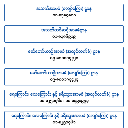
အသက်အာမခံ (လျော်ကြေး) ဌာန
၀၁-၈၃၈၄၈၈၁
အသက်တစ်ဆင့်အာမခံဌာန
၀၁-၈၃၈၆၉၁၉
မော်တော်ယာဉ်အာမခံ (အလုပ်လက်ခံ) ဌာန
၀၉-၈၈၀၁၇၇၄၂၈
မော်တော်ယာဉ်အာမခံ (လျော်ကြေး) ဌာန
၀၉-၈၈၀၁၇၇၄၂၇
ရေကြောင်း၊ လေကြောင်း နှင့် ခရီးသွားအာမခံ (အလုပ်လက်ခံ) ဌာန
၀၁-၈၂၅၁၇၆၁ ၊ ၀၁-၈၃၉၁၉၉၃
ရေကြောင်း၊ လေကြောင်း နှင့် ခရီးသွားအာမခံ (လျော်ကြေး) ဌာန
၀၁-၈၂၅၁၇၆၁