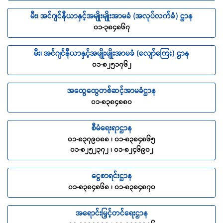
မီး၊ အင်ဂျင်နီယာနှင့်အမျိုးမျိုးအာမခံ (အလုပ်လက်ခံ) ဌာန
၀၁-၃၈၄၈၆၇
မီး၊ အင်ဂျင်နီယာနှင့်အမျိုးမျိုးအာမခံ (လျော်ကြေး) ဌာန
၀၁-၈၂၅၁၇၆၂
အထွေထွေတစ်ဆင့်အာမခံဌာန
၀၁-၈၃၈၄၈၈၀
စီမံရေးရာဌာန
၀၁-၈၃၇၉၀၈၈ ၊ ၀၁-၈၃၈၄၈၆၅
၀၁-၈၂၅၂၃၇၂ ၊ ၀၁-၈၂၄၆၉၀၂
ငွေစာရင်းဌာန
၀၁-၈၃၈၄၈၆၈ ၊ ၀၁-၈၃၈၄၈၇၀
အရောင်းမြှင့်တင်ရေးဌာန