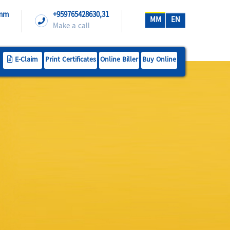
.mm
+959765428630,31
MM
EN
Make a call
E-Claim
Print Certificates
Online Biller
Buy Online