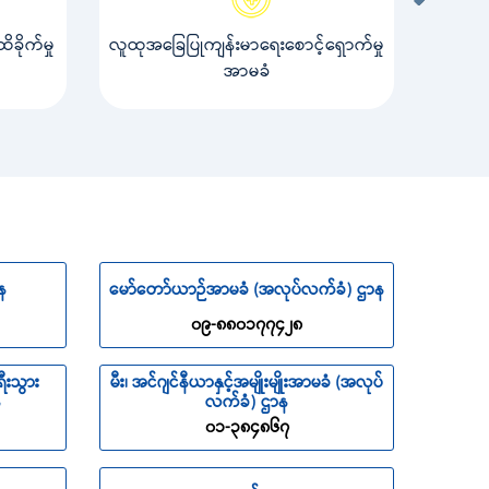
ခိုက်မှု
လူထုအခြေပြုကျန်းမာရေးစောင့်ရှောက်မှု
အာမခံ
န
မော်တော်ယာဉ်အာမခံ (အလုပ်လက်ခံ) ဌာန
၀၉-၈၈၀၁၇၇၄၂၈
ီးသွား
မီး၊ အင်ဂျင်နီယာနှင့်အမျိုးမျိုးအာမခံ (အလုပ်
န
လက်ခံ) ဌာန
၀၁-၃၈၄၈၆၇