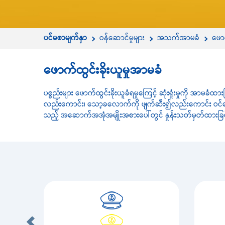
ပင်မစာမျက်နှာ
ဝန်ဆောင်မှုများ
အသက်အာမခံ
ဖောက
ဖောက်ထွင်းခိုးယူမှုအာမခံ
ပစ္စည်းများ ဖောက်ထွင်းခိုးယူခံရမှုကြေင့် ဆုံးရှုံးမှုကို အာ
လည်းကောင်း၊ သော့ခလောက်ကို ဖျက်ဆီး၍လည်းကောင်း ဝင်ရောက်၍ ခ
သည့် အဆောက်အအုံအမျိုးအစားပေါ်တွင် နှုန်းသတ်မှတ်ထားခြင်း