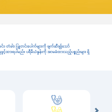
အခင်း၊ တံခါး၊ ပြူတင်းပေါက်များကို ဖျက်ဆီး၍သော်
်ထားရပါမည်။ ပရီမီယံနှုန်းကို အာမခံထားသည့်ပစ္စည်းများ ရှိ