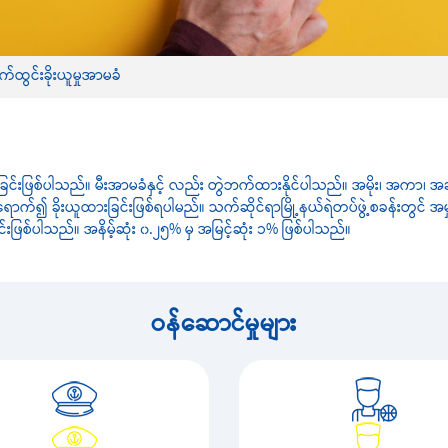
်ထွင်းခိုးယူမှုအာမခံ
မခံထားခြင်းဖြစ်ပါသည်။ မီးအာမခံနှင့် လည်း တွဲဘက်ထားနိုင်ပါသည်။ အမိုး၊ အကာ၊ 
ိုးယူထားခြင်းဖြစ်ရပါမည်။ သက်ဆိုင်ရာမြို့နယ်ရဲတပ်ဖွဲ့စခန်းတွင် အမှုဖွင့
ဖြစ်ပါသည်။ အနိမ့်ဆုံး ၀.၂၅% မှ အမြင့်ဆုံး ၁% ဖြစ်ပါသည်။
ဝန်ဆောင်မှုများ