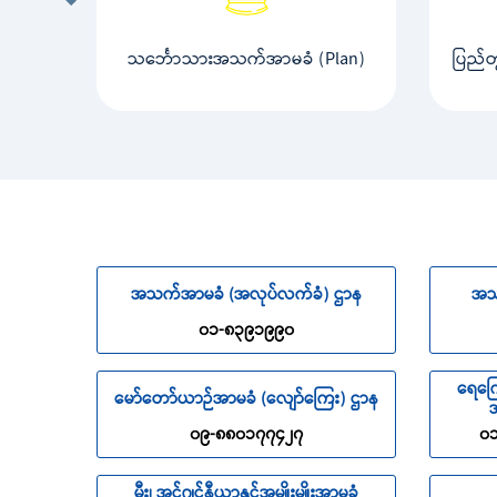
သင်္ဘောသားအသက်အာမခံ (Plan)
ပြည်
အသက်အာမခံ (အလုပ်လက်ခံ) ဌာန
အသ
၀၁-၈၃၉၁၉၉၀
ရေကြေ
မော်တော်ယာဉ်အာမခံ (လျော်ကြေး) ဌာန
အ
၀၉-၈၈၀၁၇၇၄၂၇
၀၁
မီး၊ အင်ဂျင်နီယာနှင့်အမျိုးမျိုးအာမခံ