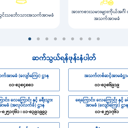
အားကစားသမားများကိုယ်အင်္ဂါ ထိ
တွင်းသင်္ဘောသားအသက်အာမခံ
အသက်အာမခံ
ဆက်သွယ်ရန်ဖုန်းနံပါတ်
က်အာမခံ (လျော်ကြေး) ဌာန
အသက်တစ်ဆင့်အာမခံဌာ
၀၁-၈၃၈၄၈၈၁
၀၁-၈၃၈၆၉၁၉
ာင်း၊ လေကြောင်း နှင့် ခရီးသွား
ရေကြောင်း၊ လေကြောင်း နှင့် ခရ
ာမခံ (အလုပ်လက်ခံ) ဌာန
အာမခံ (လျော်ကြေး) ဌာ
-၈၂၅၁၇၆၁ ၊ ၀၁-၈၃၉၁၉၉၃
၀၁-၈၂၅၁၇၆၁