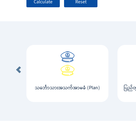
သင်္ဘောသားအသက်အာမခံ (Plan)
ပြည်