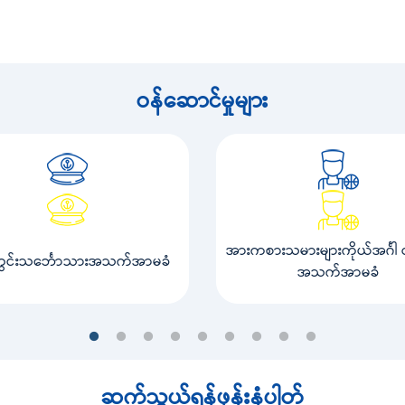
ဝန်ဆောင်မှုများ
အားကစားသမားများကိုယ်အင်္ဂါ ထိ
တွင်းသင်္ဘောသားအသက်အာမခံ
အသက်အာမခံ
ဆက်သွယ်ရန်ဖုန်းနံပါတ်