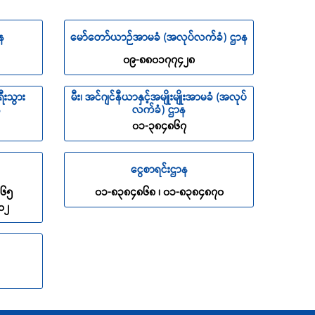
န
မော်တော်ယာဉ်အာမခံ (အလုပ်လက်ခံ) ဌာန
၀၉-၈၈၀၁၇၇၄၂၈
ီးသွား
မီး၊ အင်ဂျင်နီယာနှင့်အမျိုးမျိုးအာမခံ (အလုပ်
န
လက်ခံ) ဌာန
၀၁-၃၈၄၈၆၇
ငွေစာရင်းဌာန
၈၆၅
၀၁-၈၃၈၄၈၆၈ ၊ ၀၁-၈၃၈၄၈၇၀
၀၂