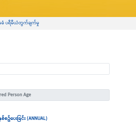
 ပရီမီယံတွက်ချက်မှု
နှစ်စဥ်ပေးခြင်း (ANNUAL)