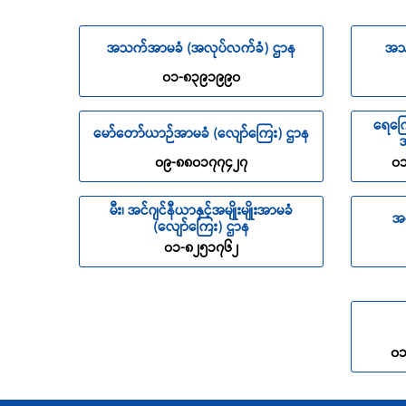
အသက်အာမခံ (အလုပ်လက်ခံ) ဌာန
အသ
၀၁-၈၃၉၁၉၉၀
ရေကြေ
မော်တော်ယာဉ်အာမခံ (လျော်ကြေး) ဌာန
အ
၀၉-၈၈၀၁၇၇၄၂၇
၀၁
မီး၊ အင်ဂျင်နီယာနှင့်အမျိုးမျိုးအာမခံ
အ
(လျော်ကြေး) ဌာန
၀၁-၈၂၅၁၇၆၂
၀၁