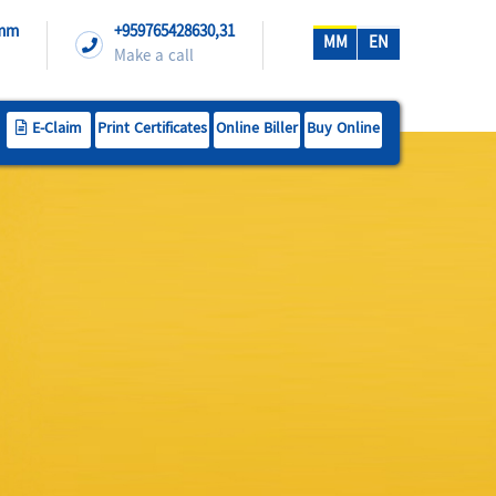
.mm
+959765428630,31
MM
EN
Make a call
E-Claim
Print Certificates
Online Biller
Buy Online