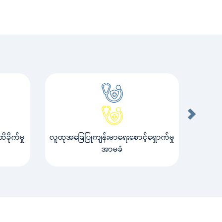
ခိုက်မှု
လူထုအခြေပြုကျန်းမာရေးစောင့်ရှောက်မှု
အာမခံ