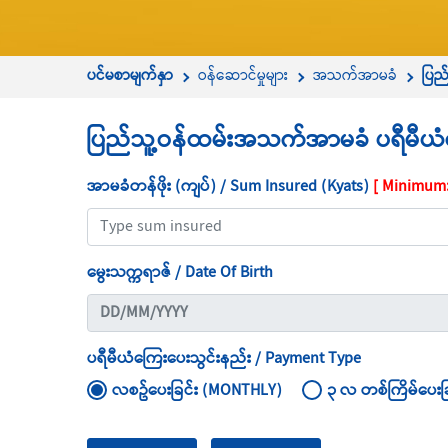
ပင်မစာမျက်နှာ
ဝန်ဆောင်မှုများ
အသက်အာမခံ
ပြည
ပြည်သူ့ဝန်ထမ်းအသက်အာမခံ ပရီမီယံတ
အာမခံတန်ဖိုး (ကျပ်) / Sum Insured (Kyats)
[ Minimum
မွေးသက္ကရာဇ် / Date Of Birth
ပရီမီယံကြေးပေးသွင်းနည်း / Payment Type
လစဥ်ပေးခြင်း (MONTHLY)
၃ လ တစ်ကြိမ်ပေးခ