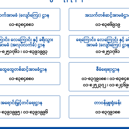
က်အာမခံ (လျော်ကြေး) ဌာန
အသက်တစ်ဆင့်အာမခံဌာ
၀၁-၈၃၈၄၈၈၁
၀၁-၈၃၈၆၉၁၉
ာင်း၊ လေကြောင်း နှင့် ခရီးသွား
ရေကြောင်း၊ လေကြောင်း နှင့် ခရ
ာမခံ (အလုပ်လက်ခံ) ဌာန
အာမခံ (လျော်ကြေး) ဌာ
-၈၂၅၁၇၆၁ ၊ ၀၁-၈၃၉၁၉၉၃
၀၁-၈၂၅၁၇၆၁
ထွေထွေတစ်ဆင့်အာမခံဌာန
စီမံရေးရာဌာန
၀၁-၈၃၈၄၈၈၀
၀၁-၈၃၇၉၀၈၈ ၊ ၀၁-၈၃၈၄
၀၁-၈၂၅၂၃၇၂ ၊ ၀၁-၈၂၄၆၉
အရောင်းမြှင့်တင်ရေးဌာန
တာဝန်မှူးရုံးခန်း
-၈၃၉၁၉၉၅ ၊ ၀၁-၈၃၉၁၉၉၆
၀၁-၈၃၇၉၁၈၈