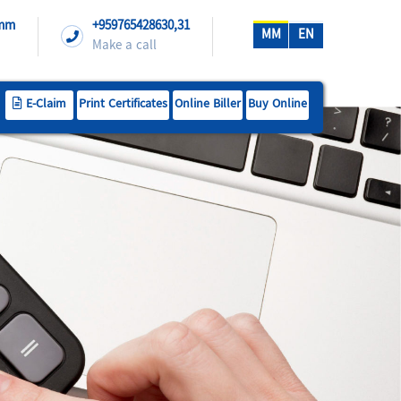
.mm
+959765428630,31
MM
EN
Make a call
E-Claim
Print Certificates
Online Biller
Buy Online