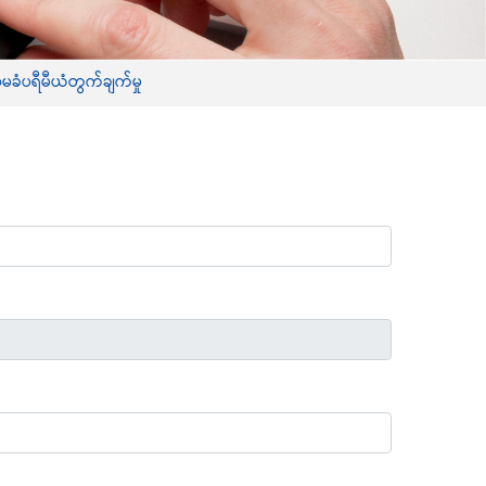
ံပရီမီယံတွက်ချက်မှု