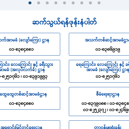
ဆက်သွယ်ရန်ဖုန်းနံပါတ်
က်အာမခံ (လျော်ကြေး) ဌာန
အသက်တစ်ဆင့်အာမခံဌာ
၀၁-၈၃၈၄၈၈၁
၀၁-၈၃၈၆၉၁၉
ာင်း၊ လေကြောင်း နှင့် ခရီးသွား
ရေကြောင်း၊ လေကြောင်း နှင့် ခရ
ာမခံ (အလုပ်လက်ခံ) ဌာန
အာမခံ (လျော်ကြေး) ဌာ
-၈၂၅၁၇၆၁ ၊ ၀၁-၈၃၉၁၉၉၃
၀၁-၈၂၅၁၇၆၁
ထွေထွေတစ်ဆင့်အာမခံဌာန
စီမံရေးရာဌာန
၀၁-၈၃၈၄၈၈၀
၀၁-၈၃၇၉၀၈၈ ၊ ၀၁-၈၃၈၄
၀၁-၈၂၅၂၃၇၂ ၊ ၀၁-၈၂၄၆၉
အရောင်းမြှင့်တင်ရေးဌာန
တာဝန်မှူးရုံးခန်း