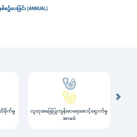
နှစ်စဥ်ပေးခြင်း (ANNUAL)
ခိုက်မှု
လူထုအခြေပြုကျန်းမာရေးစောင့်ရှောက်မှု
အာမခံ