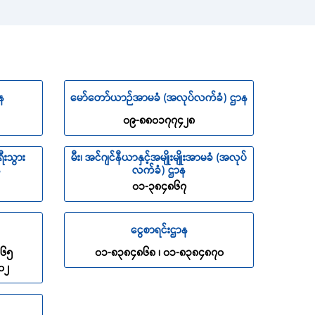
န
မော်တော်ယာဉ်အာမခံ (အလုပ်လက်ခံ) ဌာန
၀၉-၈၈၀၁၇၇၄၂၈
ီးသွား
မီး၊ အင်ဂျင်နီယာနှင့်အမျိုးမျိုးအာမခံ (အလုပ်
န
လက်ခံ) ဌာန
၀၁-၃၈၄၈၆၇
ငွေစာရင်းဌာန
၈၆၅
၀၁-၈၃၈၄၈၆၈ ၊ ၀၁-၈၃၈၄၈၇၀
၀၂