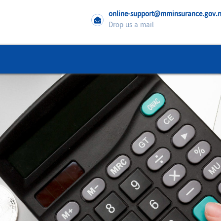
online-support@mminsurance.gov
Drop us a mail