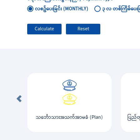
လစဥ်ပေးခြင်း (MONTHLY)
၃ လ တစ်ကြိမ်ပေးခ
သင်္ဘောသားအသက်အာမခံ (Plan)
ပြည်