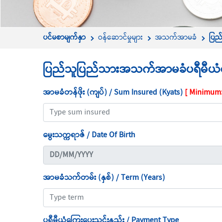
ပင်မစာမျက်နှာ
ဝန်ဆောင်မှုများ
အသက်အာမခံ
ပြည
ပြည်သူပြည်သားအသက်အာမခံပရီမီယံတ
အာမခံတန်ဖိုး (ကျပ်) / Sum Insured (Kyats)
[ Minimum:
မွေးသက္ကရာဇ် / Date Of Birth
အာမခံသက်တမ်း (နှစ်) / Term (Years)
ပရီမီယံကြေးပေးသွင်းနည်း / Payment Type