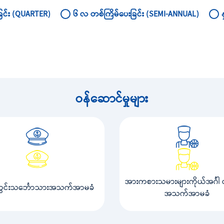
ြင်း (QUARTER)
၆ လ တစ်ကြိမ်ပေးခြင်း (SEMI-ANNUAL)
ဝန်ဆောင်မှုများ
အားကစားသမားများကိုယ်အင်္ဂါ ထိ
တွင်းသင်္ဘောသားအသက်အာမခံ
အသက်အာမခံ