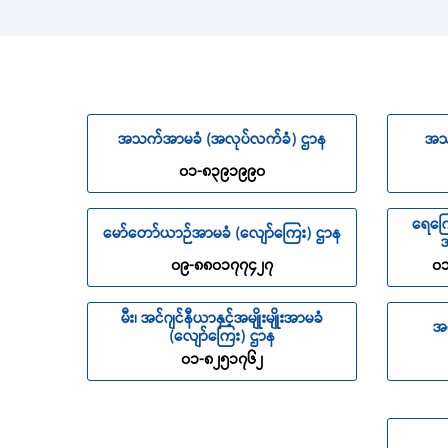
အသက်အာမခံ (အလုပ်လက်ခံ) ဌာန
အသ
၀၁-၈၃၉၁၉၉၀
ရေကြေ
မော်တော်ယာဉ်အာမခံ (လျော်ကြေး) ဌာန
အ
၀၉-၈၈၀၁၇၇၄၂၇
၀၁
မီး၊ အင်ဂျင်နီယာနှင့်အမျိုးမျိုးအာမခံ
အ
(လျော်ကြေး) ဌာန
၀၁-၈၂၅၁၇၆၂