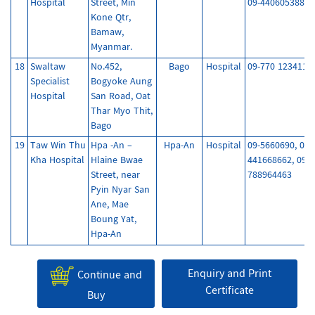
Hospital
Street, Min
09-440605388
Kone Qtr,
Bamaw,
Myanmar.
18
Swaltaw
No.452,
Bago
Hospital
09-770 123411
Specialist
Bogyoke Aung
Hospital
San Road, Oat
Thar Myo Thit,
Bago
19
Taw Win Thu
Hpa -An –
Hpa-An
Hospital
09-5660690, 09-
Kha Hospital
Hlaine Bwae
441668662, 09-
Street, near
788964463
Pyin Nyar San
Ane, Mae
Boung Yat,
Hpa-An
Enquiry and Print
Continue and
Certificate
Buy