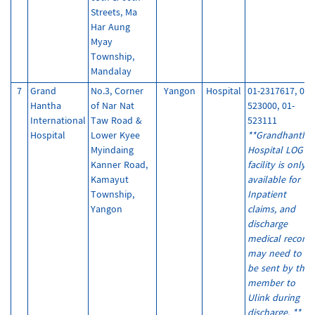
Streets, Ma
Har Aung
Myay
Township,
Mandalay
7
Grand
No.3, Corner
Yangon
Hospital
01-2317617, 01-
Hantha
of Nar Nat
523000, 01-
International
Taw Road &
523111
Hospital
Lower Kyee
**Grandhantha
Myindaing
Hospital LOG
Kanner Road,
facility is only
Kamayut
available for
Township,
Inpatient
Yangon
claims, and
discharge
medical record
may need to
be sent by the
member to
Ulink during
discharge. **