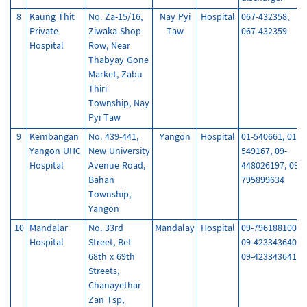
8
Kaung Thit
No. Za-15/16,
Nay Pyi
Hospital
067-432358,
Private
Ziwaka Shop
Taw
067-432359
Hospital
Row, Near
Thabyay Gone
Market, Zabu
Thiri
Township, Nay
Pyi Taw
9
Kembangan
No. 439-441,
Yangon
Hospital
01-540661, 01-
Yangon UHC
New University
549167, 09-
Hospital
Avenue Road,
448026197, 09-
Bahan
795899634
Township,
Yangon
10
Mandalar
No. 33rd
Mandalay
Hospital
09-796188100,
Hospital
Street, Bet
09-423343640,
68th x 69th
09-423343641
Streets,
Chanayethar
Zan Tsp,