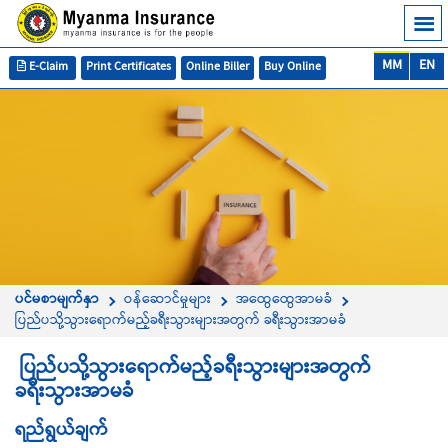
MM
EN
E-Claim
Print Certificates
Online Biller
Buy Online
ပင်မစာမျက်နှာ
ဝန်ဆောင်မှုများ
အထွေထွေအာမခံ
ပြည်ပသို့သွားရောက်မည့်ခရီးသွားများအတွက် ခရီးသွားအာမခံ
ပြည်ပသို့သွားရောက်မည့်ခရီးသွားများအတွက်
ခရီးသွားအာမခံ
ရည်ရွယ်ချက်