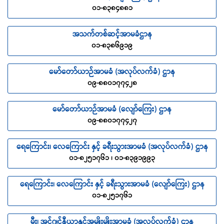
၀၁-၈၃၈၄၈၈၁
အသက်တစ်ဆင့်အာမခံဌာန
၀၁-၈၃၈၆၉၁၉
မော်တော်ယာဉ်အာမခံ (အလုပ်လက်ခံ) ဌာန
၀၉-၈၈၀၁၇၇၄၂၈
မော်တော်ယာဉ်အာမခံ (လျော်ကြေး) ဌာန
၀၉-၈၈၀၁၇၇၄၂၇
ရေကြောင်း၊ လေကြောင်း နှင့် ခရီးသွားအာမခံ (အလုပ်လက်ခံ) ဌာန
၀၁-၈၂၅၁၇၆၁ ၊ ၀၁-၈၃၉၁၉၉၃
ရေကြောင်း၊ လေကြောင်း နှင့် ခရီးသွားအာမခံ (လျော်ကြေး) ဌာန
၀၁-၈၂၅၁၇၆၁
မီး၊ အင်ဂျင်နီယာနှင့်အမျိုးမျိုးအာမခံ (အလုပ်လက်ခံ) ဌာန