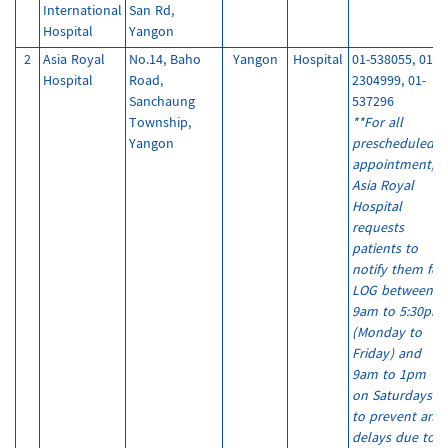
International
San Rd,
Hospital
Yangon
2
Asia Royal
No.14, Baho
Yangon
Hospital
01-538055, 01-
Hospital
Road,
2304999, 01-
Sanchaung
537296
Township,
**For all
Yangon
prescheduled
appointment,
Asia Royal
Hospital
requests
patients to
notify them for
LOG between
9am to 5:30pm
(Monday to
Friday) and
9am to 1pm
on Saturdays
to prevent any
delays due to