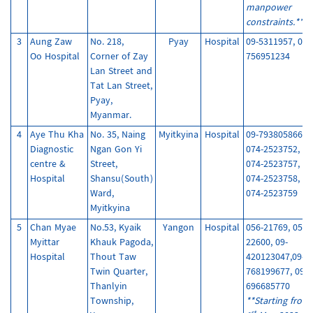
manpower
constraints.**
3
Aung Zaw
No. 218,
Pyay
Hospital
09-5311957, 09-
Oo Hospital
Corner of Zay
756951234
Lan Street and
Tat Lan Street,
Pyay,
Myanmar.
4
Aye Thu Kha
No. 35, Naing
Myitkyina
Hospital
09-793805866,
Diagnostic
Ngan Gon Yi
074-2523752,
centre &
Street,
074-2523757,
Hospital
Shansu(South)
074-2523758,
Ward,
074-2523759
Myitkyina
5
Chan Myae
No.53, Kyaik
Yangon
Hospital
056-21769, 056-
Myittar
Khauk Pagoda,
22600, 09-
Hospital
Thout Taw
420123047,09-
Twin Quarter,
768199677, 09-
Thanlyin
696685770
Township,
**Starting from