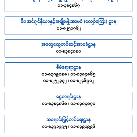
၀၁-၃၈၄၈၆၇
မီး၊ အင်ဂျင်နီယာနှင့်အမျိုးမျိုးအာမခံ (လျော်ကြေး) ဌာန
၀၁-၈၂၅၁၇၆၂
အထွေထွေတစ်ဆင့်အာမခံဌာန
၀၁-၈၃၈၄၈၈၀
စီမံရေးရာဌာန
၀၁-၈၃၇၉၀၈၈ ၊ ၀၁-၈၃၈၄၈၆၅
၀၁-၈၂၅၂၃၇၂ ၊ ၀၁-၈၂၄၆၉၀၂
ငွေစာရင်းဌာန
၀၁-၈၃၈၄၈၆၈ ၊ ၀၁-၈၃၈၄၈၇၀
အရောင်းမြှင့်တင်ရေးဌာန
၀၁-၈၃၉၁၉၉၅ ၊ ၀၁-၈၃၉၁၉၉၆