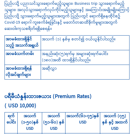
ပြည်ပသို့ ပညာသင်သွားရောက်မည့်သူများ၊ Business trip သွားရောက်မည့်
သူများ၊ အလုပ်သွားရောက်လုပ်ကိုင်မည့်သူများနှင့် အကြောင်းအမျိုးမျိုးကြောင့်
ပြည်ပသို့ သွားရောက်မည့်သူများအတွက် ပြည်ပတွင် ရောက်ရှိနေထိုင်စဥ်
Covid-19 ရောဂါ ကူးစက်ခံရခြင်းနှင့် မတော်တဆထိခိုက်မှုများအတွက်
ဆေးဝါးကုသစရိတ်ရရှိစေရန်။
အာမခံထားရှိနိုင်
အသက် (၁) နှစ်မှ စတင်၍ ဝယ်ယူနိုင်ပါသည်။
သည့် အသက်အရွယ်
အာမခံသက်တမ်း
အနည်းဆုံး(၅)ရက်မှ အများဆုံးရက်ပေါင်း
(၁၈၀)အထိ ထားရှိနိုင်ပါသည်။
အာမခံထားရှိရန်
အဆိုလွှာ
လိုအပ်ချက်များ
ပရီမီယံနှုန်းထားဇယား (Premium Rates)
( USD 10,000)
ရက်
အသက်
အသက်
အသက်(၆၁-၇၅)နှစ်
အသက် (၇၅)
ပေါင်း
(၁-၅၀)နှစ်
(၅၁-၆၀) နှစ်
USD
နှစ် နှင့် အထက်
USD
USD
USD