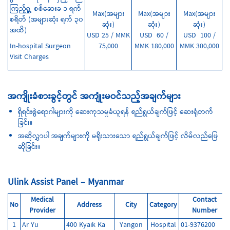
ကြည့်ရှု့ စစ်ဆေးခ ၁ ရက်
Max(အများ
Max(အများ
Max(အများ
စရိတ် (အများဆုံး ရက် ၃၀
ဆုံး)
ဆုံး)
ဆုံး)
အထိ)
USD 25 / MMK
USD 60 /
USD 100 /
In-hospital Surgeon
75,000
MMK 180,000
MMK 300,000
Visit Charges
အကျိုးခံစားခွင့်တွင် အကျုံးမဝင်သည့်အချက်များ
ရှိရင်းစွဲရောဂါများကို ဆေးကုသမှုခံယူရန် ရည်ရွယ်ချက်ဖြင့် ဆေးရုံတက်
ခြင်း။
အဆိုလွှာပါ အချက်များကို မရိုးသားသော ရည်ရွယ်ချက်ဖြင့် လိမ်လည်ဖြေ
ဆိုခြင်း။
Ulink Assist Panel – Myanmar
Medical
Contact
No
Address
City
Category
Provider
Number
1
Ar Yu
400 Kyaik Ka
Yangon
Hospital
01-9376200