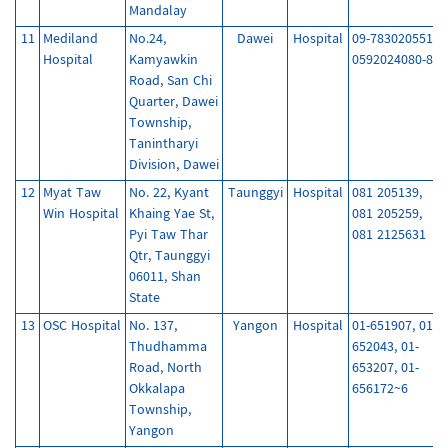
Mandalay
11
Mediland
No.24,
Dawei
Hospital
09-783020551,
Hospital
Kamyawkin
0592024080-85
Road, San Chi
Quarter, Dawei
Township,
Tanintharyi
Division, Dawei
12
Myat Taw
No. 22, Kyant
Taunggyi
Hospital
081 205139,
Win Hospital
Khaing Yae St,
081 205259,
Pyi Taw Thar
081 2125631
Qtr, Taunggyi
06011, Shan
State
13
OSC Hospital
No. 137,
Yangon
Hospital
01-651907, 01-
Thudhamma
652043, 01-
Road, North
653207, 01-
Okkalapa
656172~6
Township,
Yangon