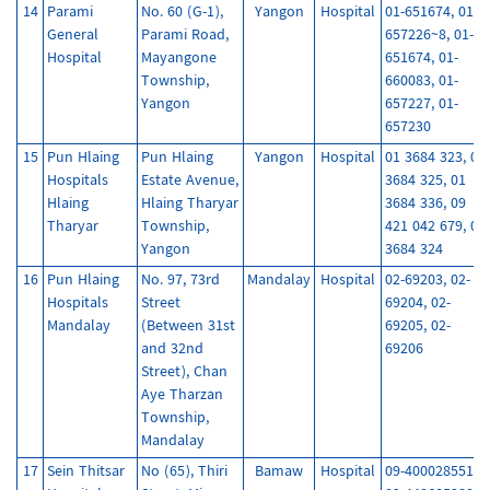
14
Parami
No. 60 (G-1),
Yangon
Hospital
01-651674, 01-
General
Parami Road,
657226~8, 01-
Hospital
Mayangone
651674, 01-
Township,
660083, 01-
Yangon
657227, 01-
657230
15
Pun Hlaing
Pun Hlaing
Yangon
Hospital
01 3684 323, 01
Hospitals
Estate Avenue,
3684 325, 01
Hlaing
Hlaing Tharyar
3684 336, 09
Tharyar
Township,
421 042 679, 01
Yangon
3684 324
16
Pun Hlaing
No. 97, 73rd
Mandalay
Hospital
02-69203, 02-
Hospitals
Street
69204, 02-
Mandalay
(Between 31st
69205, 02-
and 32nd
69206
Street), Chan
Aye Tharzan
Township,
Mandalay
17
Sein Thitsar
No (65), Thiri
Bamaw
Hospital
09-400028551,