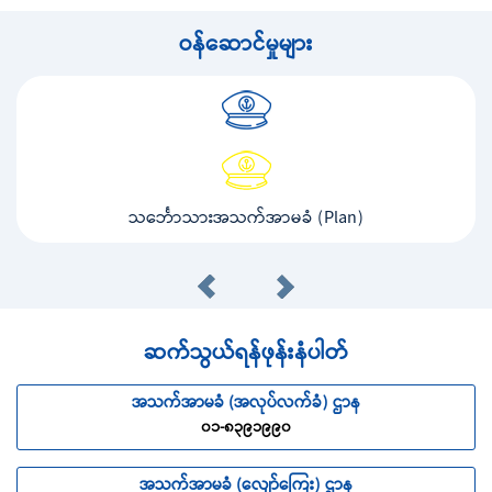
ဝန်ဆောင်မှုများ
သင်္ဘောသားအသက်အာမခံ (Plan)
ဆက်သွယ်ရန်ဖုန်းနံပါတ်
အသက်အာမခံ (အလုပ်လက်ခံ) ဌာန
၀၁-၈၃၉၁၉၉၀
အသက်အာမခံ (လျော်ကြေး) ဌာန