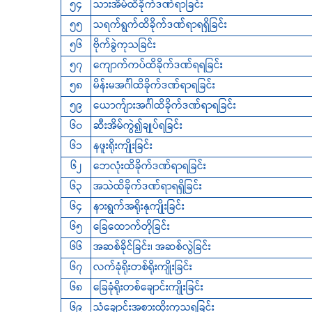
၅၄
သားအိမ်ထိခိုက်ဒဏ်ရာခြင်း
၅၅
သရက်ရွက်ထိခိုက်ဒဏ်ရာရရှိခြင်း
၅၆
ဗိုက်ခွဲကုသခြင်း
၅၇
ကျောက်ကပ်ထိခိုက်ဒဏ်ရရခြင်း
၅၈
မိန်းမအင်္ဂါထိခိုက်ဒဏ်ရာရခြင်း
၅၉
‌ယောက်ျားအင်္ဂါထိခိုက်ဒဏ်ရာရခြင်း
၆၀
ဆီးအိမ်ကွဲ၍ချုပ်ရခြင်း
၆၁
နဖူးရိုးကျိုးခြင်း
၆၂
‌ဘေလုံးထိခိုက်ဒဏ်ရာရခြင်း
၆၃
အသဲထိခိုက်ဒဏ်ရာရရှိခြင်း
၆၄
နားရွက်အရိုးနုကျိုးခြင်း
၆၅
‌ခြေထောက်တိုခြင်း
၆၆
အဆစ်ခိုင်ခြင်း၊ အဆစ်လွဲခြင်း
၆၇
လက်ခုံရိုးတစ်ရိုးကျိုးခြင်း
၆၈
‌ခြေခုံရိုးတစ်ချောင်းကျိုးခြင်း
၆၉
သံချောင်းအစားထိုးကုသရခြင်း