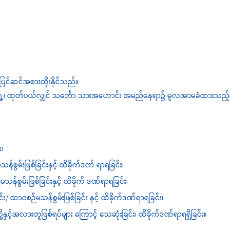
ြင်ဆင်အစားထိုးနိုင်သည်။
ရွှေ့၊ ထုတ်ပယ်လျှင် သင်္ဘော သား‌အဟောင်း အမည်နေရာ၌ မူလအာမခံထားသည့်
၊
စွမ်းဖြစ်ခြင်းနှင့် ထိခိုက်ဒဏ် ရာရခြင်း၊
စွမ်းဖြစ်ခြင်းနှင့် ထိခိုက် ဒဏ်ရာရခြင်း၊
း/ ထာဝစဉ်မသန်စွမ်းဖြစ်ခြင်း နှင့် ထိခိုက်ဒဏ်ရာရခြင်း၊
နှင့်အလားတူဖြစ်ရပ်များ ကြောင့် သေဆုံးခြင်း၊ ထိခိုက်ဒဏ်ရာရရှိခြင်း။