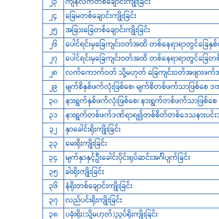
၂၃
ကျန်လက်တစ်ချောင်းကျိုးခြင်း
၂၄
‌ခြေမတစ်ချောင်းကျိုးခြင်း
၂၅
အခြားခြေတစ်ချောင်းကျိုးခြင်း
၂၆
‌ပေါင်ရင်းမှခြေကျင်းဝတ်အထိ တစ်နေရာရာတွင်ခြေနှစ်ဖ
၂၇
‌ပေါင်ရင်းမှခြေကျင်းဝတ်အထိ တစ်နေရာရာတွင်ခြေတစ်ဖ
၂၈
လက်ကောက်ဝတ် သို့မဟုတ် ခြေကျင်းဝတ်အဖျားဖက်အစွန
၂၉
မျက်စိနှစ်ဖက်လုံးဖြစ်စေ၊ မျက်စိတစ်ဖက်သာဖြစ်စေ ဒ
၃၀
နားရွက်နှစ်ဖက်လုံးဖြစ်စေ၊ နားရွက်တစ်ဖက်သာဖြစ်စေ
၃၁
နားရွက်တစ်ဖက်ဒဏ်ရာရ၍တစ်စိတ်တစ်ဒေသနားပင်းသွ
၃၂
နှာခေါင်းရိုးကျိုးခြင်း
၃၃
‌မေးရိုးကျိုးခြင်း
၃၄
မျက်နှာနှင့်ဦးခေါင်းပိုင်းရုပ်ဆင်းအင်္ဂါပျက်ခြင်း
၃၅
ခါးရိုးကျိုးခြင်း
၃၆
နံရိုးတစ်ချောင်းကျိုးခြင်း
၃၇
လည်ပင်းရိုးကျိုးခြင်း
၃၈
ပခုံးရိုး(သို့မဟုတ်)ညှပ်ရိုးကျိုးခြင်း