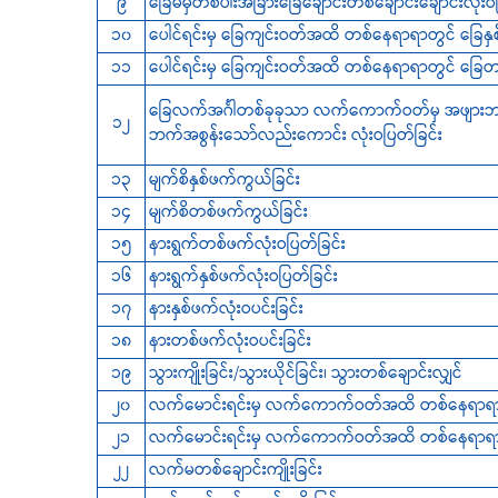
၉
‌ခြေမမှတစ်ပါးအခြားခြေချောင်းတစ်ချောင်းချောင်းလုံးဝ
၁၀
‌ပေါင်ရင်းမှ ခြေကျင်းဝတ်အထိ တစ်နေရာရာတွင် ခြေနှစ
၁၁
‌ပေါင်ရင်းမှ ခြေကျင်းဝတ်အထိ တစ်နေရာရာတွင် ခြေတစ
ခြေလက်အင်္ဂါတစ်ခုခုသာ လက်ကောက်ဝတ်မှ အဖျားဘက
၁၂
ဘက်အစွန်းသော်လည်းကောင်း လုံးဝပြတ်ခြင်း
၁၃
မျက်စိနှစ်ဖက်ကွယ်ခြင်း
၁၄
မျက်စိတစ်ဖက်ကွယ်ခြင်း
၁၅
နားရွက်တစ်ဖက်လုံးဝပြတ်ခြင်း
၁၆
နားရွက်နှစ်ဖက်လုံးဝပြတ်ခြင်း
၁၇
နားနှစ်ဖက်လုံးဝပင်းခြင်း
၁၈
နားတစ်ဖက်လုံးဝပင်းခြင်း
၁၉
သွားကျိုးခြင်း/သွားယိုင်ခြင်း၊ သွားတစ်ချောင်းလျှင်
၂၀
လက်မောင်းရင်းမှ လက်ကောက်ဝတ်အထိ တစ်နေရာရာတွင်
၂၁
လက်မောင်းရင်းမှ လက်ကောက်ဝတ်အထိ တစ်နေရာရာတွ
၂၂
လက်မတစ်ချောင်းကျိုးခြင်း