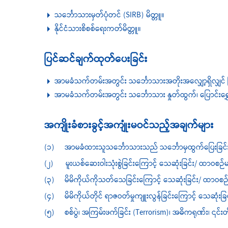
သင်္ဘောသားမှတ်ပုံတင် (SIRB) မိတ္တူ။
နိုင်ငံသားစိစစ်ရေးကတ်မိတ္တူ။
ပြင်ဆင်ချက်ထုတ်ပေးခြင်း
အာမခံသက်တမ်းအတွင်း သင်္ဘောသားအတိုးအလျှော့ရှိလျှင် ပ
အာမခံသက်တမ်းအတွင်း သင်္ဘောသား နှုတ်ထွက်၊ ပြောင်း
အကျိုးခံစားခွင့်အကျုံးမဝင်သည့်အချက်များ
(၁) အာမခံထားသူသင်္ဘောသားသည် သင်္ဘောမှထွက်ပြေးခြင်း
(၂) မူးယစ်ဆေးဝါးသုံးစွဲခြင်းကြောင့် သေဆုံးခြင်း/ ထာဝစဉ်မသန်
(၃) မိမိကိုယ်ကိုသတ်သေခြင်းကြောင့် သေဆုံးခြင်း/ ထာဝစဉ်မသန်
(၄) မိမိကိုယ်တိုင် ရာဇဝတ်မှုကျူးလွန်ခြင်းကြောင့် သေဆုံးခြင်
(၅) စစ်ပွဲ၊ အကြမ်းဖက်ခြင်း (Terrorism)၊ အဓိကရုဏ်း၊ ၎င်းတို့