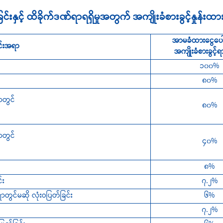
နှင့် ထိခိုက်ဒဏ်ရာရရှိမှုအတွက်
အကျိုးခံစားခွင့်နှုန်းထာ
အာမခံထားငွေပေါ်
်းအရာ
အကျိုးခံစားခွင့်ရာခိ
၁၀၀%
၈၀%
တွင်
၈၀%
တွင်
၄၀%
၈%
်း
၇.၂%
င်မဆို လုံးဝပြတ်ခြင်း
၆%
၇.၂%