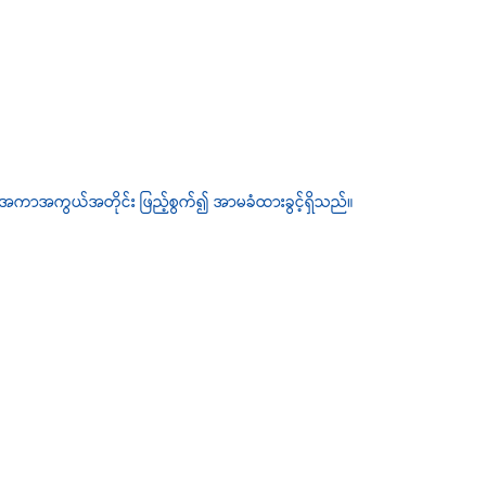
အကာအကွယ်အတိုင်း ဖြည့်စွက်၍ အာမခံထားခွင့်ရှိသည်။