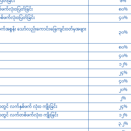
ပြတ်ခြင်း
၆%
်ဖက်လုံးဝပြတ်ခြင်း
၈၀%
်ဖက်လုံးဝပြတ်ခြင်း
၄၀%
်အစွန်း သော်လည်းကောင်း၊ခြေကျင်းဝတ်မှအဖျား
၃၀%
၈၀%
၄၀%
၁၂%
၂၄%
၄၀%
၂၀%
၂%
 လက်နှစ်ဖက် လုံးဝ ကျိုးခြင်း
၂၄%
င် လက်တစ်ဖက်လုံးဝ ကျိုးခြင်း
၁၂%
၃.၂%