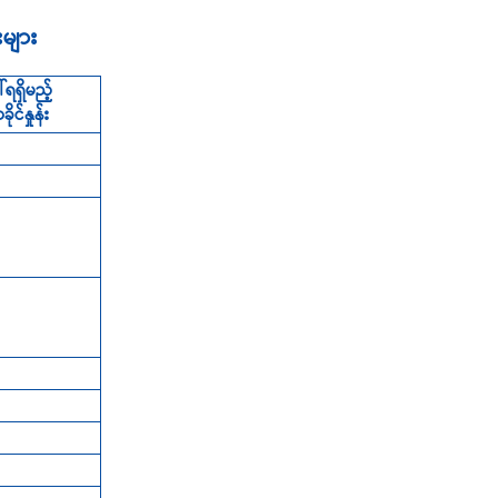
းများ
ရရှိမည့်
ုင်နှုန်း