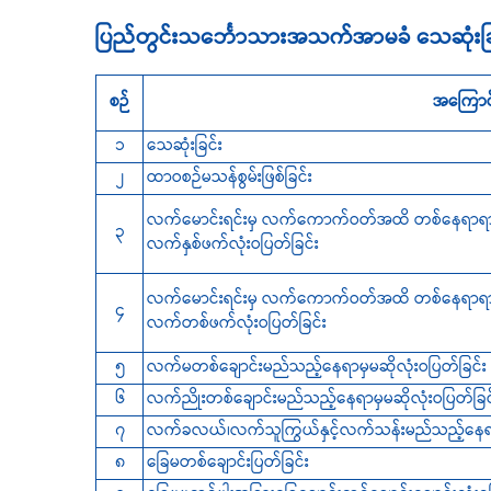
ပြည်တွင်းသင်္ဘောသားအသက်အာမခံ သေဆုံးခြင်း
စဉ်
အကြောင
၁
သေဆုံးခြင်း
၂
ထာဝစဉ်မသန်စွမ်းဖြစ်ခြင်း
လက်မောင်းရင်းမှ လက်ကောက်ဝတ်အထိ တစ်နေရာရာ
၃
လက်နှစ်ဖက်လုံးဝပြတ်ခြင်း
လက်မောင်းရင်းမှ လက်ကောက်ဝတ်အထိ တစ်နေရာရာ
၄
လက်တစ်ဖက်လုံးဝပြတ်ခြင်း
၅
လက်မတစ်ချောင်းမည်သည့်နေရာမှမဆိုလုံးဝပြတ်ခြင်း
၆
လက်ညိုးတစ်ချောင်းမည်သည့်နေရာမှမဆိုလုံးဝပြတ်ခြင
၇
လက်ခလယ်၊လက်သူကြွယ်နှင့်လက်သန်းမည်သည့်နေရာတွ
၈
ခြေမတစ်ချောင်းပြတ်ခြင်း