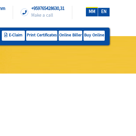
.mm
+959765428630,31
MM
EN
Make a call
E-Claim
Print Certificates
Online Biller
Buy Online