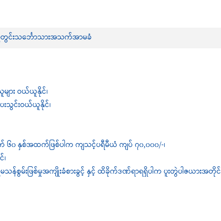
်တွင်းသင်္ဘောသားအသက်အာမခံ
များ ဝယ်ယူနိုင်၊
သွင်းဝယ်ယူနိုင်၊
သက် ၆၀ နှစ်အထက်ဖြစ်ပါက ကျသင့်ပရီမီယံ ကျပ် ၇၀,၀၀၀/-၊
င်၊
မ်းဖြစ်မှုအကျိုးခံစားခွင့် နှင့် ထိခိုက်ဒဏ်ရာရရှိပါက ပူးတွဲပါဇယားအတိုင်း အကျ