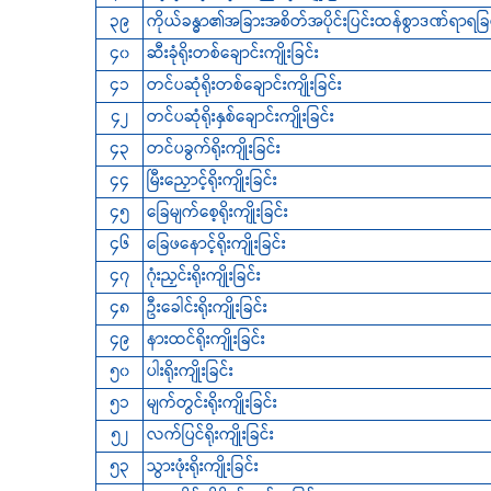
၃၉
ကိုယ်ခန္ဓာ၏အခြားအစိတ်အပိုင်းပြင်းထန်စွာဒဏ်ရာရခြင
၄၀
ဆီးခုံရိုးတစ်ချောင်းကျိုးခြင်း
၄၁
တင်ပဆုံရိုးတစ်ချောင်းကျိုးခြင်း
၄၂
တင်ပဆုံရိုးနှစ်ချောင်းကျိုးခြင်း
၄၃
တင်ပခွက်ရိုးကျိုးခြင်း
၄၄
မြီးညှောင့်ရိုးကျိုးခြင်း
၄၅
‌ခြေမျက်စေ့ရိုးကျိုးခြင်း
၄၆
‌ခြေဖနောင့်ရိုးကျိုးခြင်း
၄၇
ဂုံးညှင်းရိုးကျိုးခြင်း
၄၈
ဦးခေါင်းရိုးကျိုးခြင်း
၄၉
နားထင်ရိုးကျိုးခြင်း
၅၀
ပါးရိုးကျိုးခြင်း
၅၁
မျက်တွင်းရိုးကျိုးခြင်း
၅၂
လက်ပြင်ရိုးကျိုးခြင်း
၅၃
သွားဖုံးရိုးကျိုးခြင်း