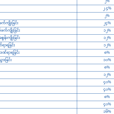
၂%
၂.၄%
၂%
က်ကျိုးခြင်း
၂၄%
က်ကျိုးခြင်း
၁၂%
်းကျိုးခြင်း
၁၂%
ဏ်ရာရခြင်း
၁၂%
 ဒဏ်ရာရခြင်း
၈%
ားခြင်း
၁၀%
၈%
၁၂%
၄၀%
၄၀%
၈%
၄၀%
၁၆%