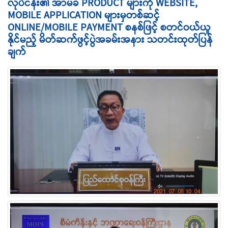
လုပ်ငန်း၏ အာမခံ PRODUCT များကို WEBSITE,
MOBILE APPLICATION များမှတစ်ဆင့်
ONLINE/MOBILE PAYMENT စနစ်ဖြင့် စတင်ဝယ်ယူ
နိုင်မည့် မိတ်ဆက်ဖွင့်ပွဲအခမ်းအနား သတင်းထုတ်ပြန်
ချက်