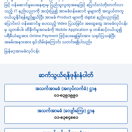
ဖြင့် ဝန်ဆောင်မှုပေးနေရာမှ ပြည်သူလူထုအနေဖြင့် ပြောင်းလဲတိုးတက်လာ
သည့် IT နည်းပညာကို အသုံးပြု၍ အာမခံဝန်ဆောင် မှုများကို အလွယ်တကူ
ဝယ်ယူနိုင်ရန်ရည်ရွယ်ပြီး အာမခံ Product များကို digital နည်းပညာဖြင့်
ပြောင်းလဲ ဝန်ဆောင်မှု ပေးသည့် Video ပြသခြင်း၊ အထွေထွေ အာမခံလုပ်ငန်း
မှ သူတစ်ပါး ထိခိုက်မှုအာမခံကို Mobile Application မှ တစ်ဆင့်ဝယ်ယူ၍
ပရီမီယံငွေအား Online Payment ဖြင့်ပေးချေခြင်းအား သရုပ်ပြသခဲ့ပြီး
အခမ်းအနားအား ရုပ်သိမ်းခဲ့ကြောင်း သတင်းရရှိပါသည်။
မြန်မာ့အာမခံလုပ်ငန်း
ဆက်သွယ်ရန်ဖုန်းနံပါတ်
အသက်အာမခံ (အလုပ်လက်ခံ) ဌာန
၀၁-၈၃၉၁၉၉၀
အသက်အာမခံ (လျော်ကြေး) ဌာန
၀၁-၈၃၈၄၈၈၁