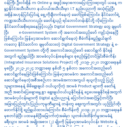
ဝန်ကြီး ဦးဝင်းရှိန် က Online မှ အဖွင့်အမှာစကားပြောကြားရာတွင် ယနေ့ က
မ္ဘာ့နိုင်ငံအသီးသီးဟာ နယ်ပယ်အသီးသီးမှာ I.T နည်းပညာကို အသုံးပြုပြီး
အရှိန်အဟုန်ပြင်းပြင်းနဲ့ ရှေ့ကိုချီတက်နေတဲ့ ခေတ်ဖြစ်ကြောင်း၊ နိုင်ငံတော်ရဲ့
ကဏ္ဍအသီးသီးဟာလည်း ခေတ်နဲ့ယှဉ် ရင်ဘောင်တန်းနိုင်ဘို့ လိုကြောင်း၊
နိုင်ငံတော်အစိုးရအနေဖြင့်လည်း Digital Government Strategy တွေ ချမှတ်
ပြီး e-Government System ကို အကောင်အထည်ဖော် ကျင့်သုံးနေပြီ
ဖြစ်ကြောင်း၊ မြန်မာ့အာမခံက ဆောင်ရွက်နေတဲ့ စီမံကိန်းရည်ရွယ်ချက်
ကတော့ နိုင်ငံတော်က ချမှတ်ထားတဲ့ Digital Government Strategy နဲ့ e-
Government System တို့ကို အကောင်အထည်ဖော် ဆောင်ရွက် နိုင်ရန်
အတွက် ရည်ရွယ်ပြီး အာမခံလုပ်ငန်းစနစ်များ စုစည်းမြှင့်တင်ခြင်းစီမံကိန်း
(Integrated Insurance Solutions Project) ကို ၂၀၁၉-၂၀၂၀ ဘဏ္ဍာရေးနှစ်
မှစပြီး ၂၀၂၃-၂၀၂၄ ဘဏ္ဍာရေး နှစ်ထိ ၅ နှစ်တာ အကောင်အထည်ဖော်
ဆောင်ရွက်နေခြင်းဖြစ်ကြောင်း၊ မြန်မာ့အာမခံက အကောင်အထည်ဖော်
ဆောင်ရွက်နေတဲ့အစီအစဉ်ဟာ အာမခံအကာအကွယ် ရယူလိုသည့် ပြည်
သူများအနေနဲ့ မိမိရွေးချယ် ဝယ်ယူလိုတဲ့ အာမခံ Product များကို ခေတ်နဲ့
အညီ အဆင်ပြေချောမွေ့စွာ ရွေးချယ်ဝယ်ယူနိုင်ရန်နဲ့ ငွေပေးချေနိုင်ရန်အတွက်
အာမခံလုပ်ငန်းများကို Digital နည်းပညာနဲ့ ပြောင်းလဲအဆင့်မြှင့်တင်ပြီး
အခြားပြည်တွင်း/ပြည်ပကုမ္ပဏီများနဲ့ တန်းတူ စျေးကွက်အတွင်း ယှဉ်ပြိုင်ထိုး
ဖောက်နိုင်ဖို့ ရည်ရွယ်ထားပါကြောင်း၊ စီမံကိန်းကို ၂၀၁၉-၂၀၂၀ ဘဏ္ဍာရေးနှစ်
မှစတင်ခဲ့ပြီး ပထမနှစ်ပြီးမြောက်တဲ့အခါမှာ သူတစ်ပါးထိခိုက်မှုအာမခံနဲ့
ခရီးသွား အာမခံ အမျိုးအစား (၂) မျိုးကို မြန်မာ့အာမခံလုပ်ငန်း Website နဲ့