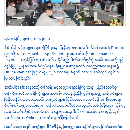
ရန်ကုန်မြို့ ရက်စွဲ၊ ၈.၇.၂၀၂၁
စီမံကိန်းနှင့်ဘဏ္ဍာရေးဝန်ကြီးဌာန၊ မြန်မာ့အာမခံလုပ်ငန်း၏ အာမခံ Product
များကို Website, Mobile Application များမှတစ်ဆင့် Online/Mobile
Payment စနစ်ဖြင့် စတင် ဝယ်ယူနိုင်မည့် မိတ်ဆက်ဖွင့်ပွဲအခမ်းအနားကို ရန်
ကုန်မြို့၊ မြန်မာ့အာမခံလုပ်ငန်း (ရုံးချုပ်)၊ ဆဌမထပ် အစည်းအဝေးခန်းမ၌
Online Webinar ဖြင့် ၈-၇-၂၀၂၁ ရက်နေ့၊ နံနက် ၁၀:၀၀ နာရီတွင် ကျင်းပ
ပြုလုပ်ခဲ့ပါသည်။
အဆိုပါအခမ်းအနားသို့ စီမံကိန်းနှင့်ဘဏ္ဍာရေးဝန်ကြီးဌာန၊ ပြည်ထောင်စု
ဝန်ကြီး၊ ဒုတိယ ဝန်ကြီးများ၊ အာမခံလုပ်ငန်းကြီးကြပ်ရေးအဖွဲ့ အဖွဲ့ဝင်များ၊
မြန်မာနိုင်ငံအာမခံအသင်း အဖွဲ့ဝင်များ၊ မြန်မာ့အာမခံလုပ်ငန်း၏ စီးပွားရေး
မိတ်ဖက်အဖွဲ့အစည်းများ၊ မြန်မာ့အာမခံကိုယ်စားလှယ်တော် ကြီးများ၊ မြန်မာ့
အာမခံလုပ်ငန်းရဲ့ အာမခံထားသူများ၊ အထူးဖိတ်ကြားထားသော ဧည့်သည်
တော် များက Online မှ တက်ရောက်ကြပါသည်။
အခမ်းအနားတွင် ရှေးဦးစွာ စီမံကိန်းနှင့်ဘဏ္ဍာရေးဝန်ကြီးဌာန ပြည်ထောင်စု