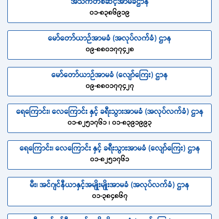
အသက်တစ်ဆင့်အာမခံဌာန
၀၁-၈၃၈၆၉၁၉
မော်တော်ယာဉ်အာမခံ (အလုပ်လက်ခံ) ဌာန
၀၉-၈၈၀၁၇၇၄၂၈
မော်တော်ယာဉ်အာမခံ (လျော်ကြေး) ဌာန
၀၉-၈၈၀၁၇၇၄၂၇
ရေကြောင်း၊ လေကြောင်း နှင့် ခရီးသွားအာမခံ (အလုပ်လက်ခံ) ဌာန
၀၁-၈၂၅၁၇၆၁ ၊ ၀၁-၈၃၉၁၉၉၃
ရေကြောင်း၊ လေကြောင်း နှင့် ခရီးသွားအာမခံ (လျော်ကြေး) ဌာန
၀၁-၈၂၅၁၇၆၁
မီး၊ အင်ဂျင်နီယာနှင့်အမျိုးမျိုးအာမခံ (အလုပ်လက်ခံ) ဌာန
၀၁-၃၈၄၈၆၇