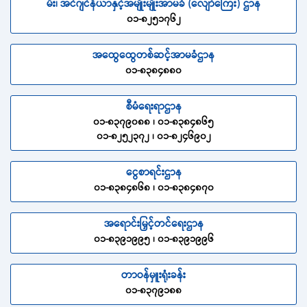
မီး၊ အင်ဂျင်နီယာနှင့်အမျိုးမျိုးအာမခံ (လျော်ကြေး) ဌာန
၀၁-၈၂၅၁၇၆၂
အထွေထွေတစ်ဆင့်အာမခံဌာန
၀၁-၈၃၈၄၈၈၀
စီမံရေးရာဌာန
၀၁-၈၃၇၉၀၈၈ ၊ ၀၁-၈၃၈၄၈၆၅
၀၁-၈၂၅၂၃၇၂ ၊ ၀၁-၈၂၄၆၉၀၂
ငွေစာရင်းဌာန
၀၁-၈၃၈၄၈၆၈ ၊ ၀၁-၈၃၈၄၈၇၀
အရောင်းမြှင့်တင်ရေးဌာန
၀၁-၈၃၉၁၉၉၅ ၊ ၀၁-၈၃၉၁၉၉၆
တာဝန်မှူးရုံးခန်း
၀၁-၈၃၇၉၁၈၈