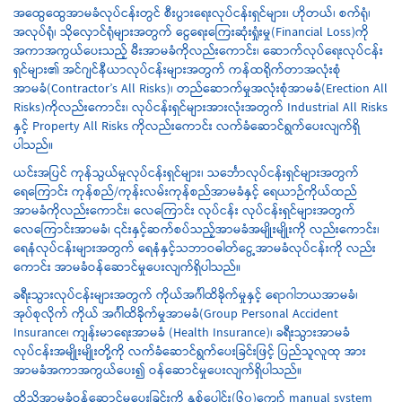
အထွေထွေအာမခံလုပ်ငန်းတွင် စီးပွားရေးလုပ်ငန်းရှင်များ၊ ဟိုတယ်၊ စက်ရုံ၊
အလုပ်ရုံ၊ သိုလှောင်ရုံများအတွက် ငွေရေးကြေးဆုံးရှုံးမှု(Financial Loss)ကို
အကာအကွယ်ပေးသည့် မီးအာမခံကိုလည်းကောင်း၊ ဆောက်လုပ်ရေးလုပ်ငန်း
ရှင်များ၏ အင်ဂျင်နီယာလုပ်ငန်းများအတွက် ကန်ထရိုက်တာအလုံးစုံ
အာမခံ(Contractor’s All Risks)၊ တည်ဆောက်မှုအလုံးစုံအာမခံ(Erection All
Risks)ကိုလည်းကောင်း၊ လုပ်ငန်းရှင်များအားလုံးအတွက် Industrial All Risks
နှင့် Property All Risks ကိုလည်းကောင်း လက်ခံဆောင်ရွက်ပေးလျက်ရှိ
ပါသည်။
ယင်းအပြင် ကုန်သွယ်မှုလုပ်ငန်းရှင်များ၊ သင်္ဘောလုပ်ငန်းရှင်များအတွက်
ရေကြောင်း ကုန်စည်/ကုန်းလမ်းကုန်စည်အာမခံနှင့် ရေယာဉ်ကိုယ်ထည်
အာမခံကိုလည်းကောင်း၊ လေကြောင်း လုပ်ငန်း လုပ်ငန်းရှင်များအတွက်
လေကြောင်းအာမခံ၊ ၎င်းနှင့်ဆက်စပ်သည့်အာမခံအမျိုးမျိုးကို လည်းကောင်း၊
ရေနံလုပ်ငန်းများအတွက် ရေနံနှင့်သဘာဝဓါတ်ငွေ့အာမခံလုပ်ငန်းကို လည်း
ကောင်း အာမခံဝန်ဆောင်မှုပေးလျက်ရှိပါသည်။
ခရီးသွားလုပ်ငန်းများအတွက် ကိုယ်အင်္ဂါထိခိုက်မှုနှင့် ရောဂါဘယအာမခံ၊
အုပ်စုလိုက် ကိုယ် အင်္ဂါထိခိုက်မှုအာမခံ(Group Personal Accident
Insurance၊ ကျန်းမာရေးအာမခံ (Health Insurance)၊ ခရီးသွားအာမခံ
လုပ်ငန်းအမျိုးမျိုးတို့ကို လက်ခံဆောင်ရွက်ပေးခြင်းဖြင့် ပြည်သူလူထု အား
အာမခံအကာအကွယ်ပေး၍ ဝန်ဆောင်မှုပေးလျက်ရှိပါသည်။
ထိုသို့အာမခံဝန်ဆောင်မှုပေးခြင်းကို နှစ်ပေါင်း(၆၀)ကျော် manual system