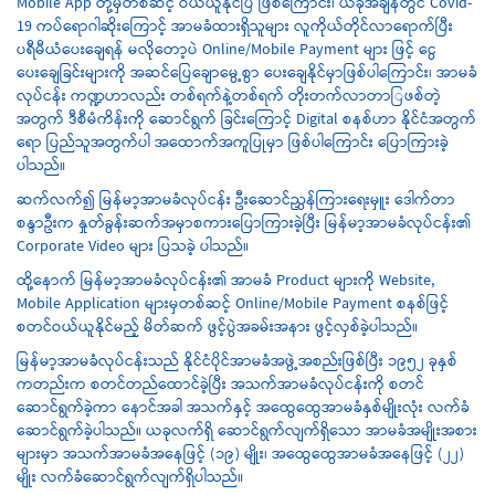
Mobile App တို့မှတစ်ဆင့် ဝယ်ယူနိုင်ပြီ ဖြစ်ကြောင်း၊ ယခုအချိန်တွင် Covid-
19 ကပ်ရောဂါဆိုးကြောင့် အာမခံထားရှိသူများ လူကိုယ်တိုင်လာရောက်ပြီး
ပရီမီယံပေးချေရန် မလိုတော့ပဲ Online/Mobile Payment များ ဖြင့် ငွေ
ပေးချေခြင်းများကို အဆင်ပြေချောမွေ့စွာ ပေးချေနိုင်မှာဖြစ်ပါကြောင်း၊ အာမခံ
လုပ်ငန်း ကဏ္ဍဟာလည်း တစ်ရက်နဲ့တစ်ရက် တိုးတက်လာတာြဖစ်တဲ့
အတွက် ဒီစီမံကိန်းကို ဆောင်ရွက် ခြင်းကြောင့် Digital စနစ်ဟာ နိုင်ငံအတွက်
ရော ပြည်သူအတွက်ပါ အထောက်အကူပြုမှာ ဖြစ်ပါကြောင်း ပြောကြားခဲ့
ပါသည်။
ဆက်လက်၍ မြန်မာ့အာမခံလုပ်ငန်း ဦးဆောင်ညွှန်ကြားရေးမှူး ဒေါက်တာ
စန္ဒာဦးက နှုတ်ခွန်းဆက်အမှာစကားပြောကြားခဲ့ပြီး မြန်မာ့အာမခံလုပ်ငန်း၏
Corporate Video များ ပြသခဲ့ ပါသည်။
ထို့နောက် မြန်မာ့အာမခံလုပ်ငန်း၏ အာမခံ Product များကို Website,
Mobile Application များမှတစ်ဆင့် Online/Mobile Payment စနစ်ဖြင့်
စတင်ဝယ်ယူနိုင်မည့် မိတ်ဆက် ဖွင့်ပွဲအခမ်းအနား ဖွင့်လှစ်ခဲ့ပါသည်။
မြန်မာ့အာမခံလုပ်ငန်းသည် နိုင်ငံပိုင်အာမခံအဖွဲ့အစည်းဖြစ်ပြီး ၁၉၅၂ ခုနှစ်
ကတည်းက စတင်တည်ထောင်ခဲ့ပြီး အသက်အာမခံလုပ်ငန်းကို စတင်
ဆောင်ရွက်ခဲ့ကာ နောင်အခါ အသက်နှင့် အထွေထွေအာမခံနှစ်မျိုးလုံး လက်ခံ
ဆောင်ရွက်ခဲ့ပါသည်။ ယခုလက်ရှိ ဆောင်ရွက်လျက်ရှိသော အာမခံအမျိုးအစား
များမှာ အသက်အာမခံအနေဖြင့် (၁၉) မျိုး၊ အထွေထွေအာမခံအနေဖြင့် (၂၂)
မျိုး လက်ခံဆောင်ရွက်လျက်ရှိပါသည်။