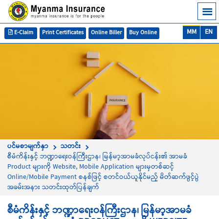
MM
EN
E-Claim
Print Certificates
Online Biller
Buy Online
ပင်မစာမျက်နှာ
သတင်း
စီမံကိန်းနှင့် ဘဏ္ဍာရေးဝန်ကြီးဌာန၊ မြန်မာ့အာမခံလုပ်ငန်း၏ အာမခံ
Product များကို Website, Mobile Application များမှတစ်ဆင့်
Online/Mobile Payment စနစ်ဖြင့် စတင်ဝယ်ယူနိုင်မည့် မိတ်ဆက်ဖွင့်ပွဲ
အခမ်းအနား သတင်းထုတ်ပြန်ချက်
စီမံကိန်းနှင့် ဘဏ္ဍာရေးဝန်ကြီးဌာန၊ မြန်မာ့အာမခံ