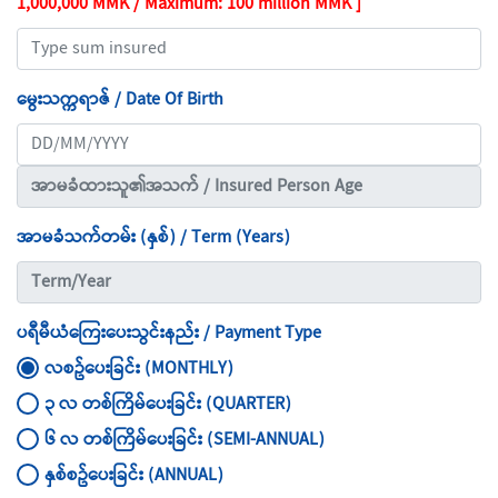
1,000,000 MMK / Maximum: 100 million MMK ]
မွေးသက္ကရာဇ် / Date Of Birth
အာမခံသက်တမ်း (နှစ်) / Term (Years)
ပရီမီယံကြေးပေးသွင်းနည်း / Payment Type
လစဥ်ပေးခြင်း (MONTHLY)
၃ လ တစ်ကြိမ်ပေးခြင်း (QUARTER)
၆ လ တစ်ကြိမ်ပေးခြင်း (SEMI-ANNUAL)
နှစ်စဥ်ပေးခြင်း (ANNUAL)