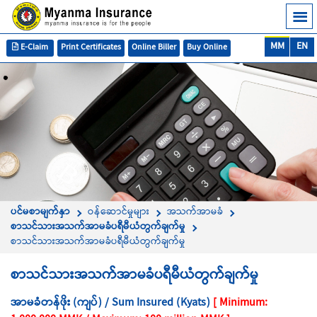
MM
EN
E-Claim
Print Certificates
Online Biller
Buy Online
ပင်မစာမျက်နှာ
ဝန်ဆောင်မှုများ
အသက်အာမခံ
စာသင်သားအသက်အာမခံပရီမီယံတွက်ချက်မှု
စာသင်သားအသက်အာမခံပရီမီယံတွက်ချက်မှု
စာသင်သားအသက်အာမခံပရီမီယံတွက်ချက်မှု
အာမခံတန်ဖိုး (ကျပ်) / Sum Insured (Kyats)
[ Minimum: