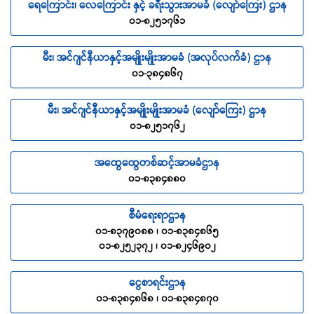
ရေကြောင်း၊ လေကြောင်း နှင့် ခရီးသွားအာမခံ (လျော်ကြေး) ဌာန
၀၁-၈၂၅၁၇၆၁
မီး၊ အင်ဂျင်နီယာနှင့်အမျိုးမျိုးအာမခံ (အလုပ်လက်ခံ) ဌာန
၀၁-၃၈၄၈၆၇
မီး၊ အင်ဂျင်နီယာနှင့်အမျိုးမျိုးအာမခံ (လျော်ကြေး) ဌာန
၀၁-၈၂၅၁၇၆၂
အထွေထွေတစ်ဆင့်အာမခံဌာန
၀၁-၈၃၈၄၈၈၀
စီမံရေးရာဌာန
၀၁-၈၃၇၉၀၈၈ ၊ ၀၁-၈၃၈၄၈၆၅
၀၁-၈၂၅၂၃၇၂ ၊ ၀၁-၈၂၄၆၉၀၂
ငွေစာရင်းဌာန
၀၁-၈၃၈၄၈၆၈ ၊ ၀၁-၈၃၈၄၈၇၀