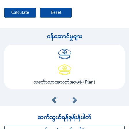
ဝန်ဆောင်မှုများ
သင်္ဘောသားအသက်အာမခံ (Plan)
ဆက်သွယ်ရန်ဖုန်းနံပါတ်