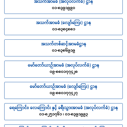
အသက်အာမခံ (အလုပ်လက်ခံ) ဌာန
၀၁-၈၃၉၁၉၉၀
အသက်အာမခံ (လျော်ကြေး) ဌာန
၀၁-၈၃၈၄၈၈၁
အသက်တစ်ဆင့်အာမခံဌာန
၀၁-၈၃၈၆၉၁၉
မော်တော်ယာဉ်အာမခံ (အလုပ်လက်ခံ) ဌာန
၀၉-၈၈၀၁၇၇၄၂၈
မော်တော်ယာဉ်အာမခံ (လျော်ကြေး) ဌာန
၀၉-၈၈၀၁၇၇၄၂၇
ရေကြောင်း၊ လေကြောင်း နှင့် ခရီးသွားအာမခံ (အလုပ်လက်ခံ) ဌာန
၀၁-၈၂၅၁၇၆၁ ၊ ၀၁-၈၃၉၁၉၉၃