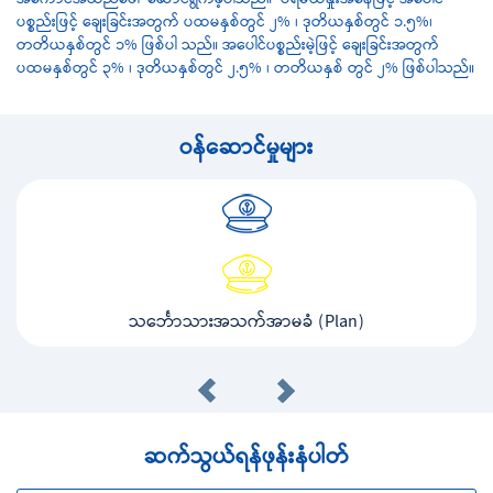
အကောင်အထည်ဖေါ် ဆောင်ရွက်ခဲ့ပါသည်။ ပရီမီယံနှုံးအနေဖြင့် အပေါင်
ပစ္စည်းဖြင့် ချေးခြင်းအတွက် ပထမနှစ်တွင် ၂% ၊ ဒုတိယနှစ်တွင် ၁.၅%၊
တတိယနှစ်တွင် ၁% ဖြစ်ပါ သည်။ အပေါင်ပစ္စည်းမဲ့ဖြင့် ချေးခြင်းအတွက်
ပထမနှစ်တွင် ၃% ၊ ဒုတိယနှစ်တွင် ၂.၅% ၊ တတိယနှစ် တွင် ၂% ဖြစ်ပါသည်။
ဝန်ဆောင်မှုများ
သင်္ဘောသားအသက်အာမခံ (Plan)
ဆက်သွယ်ရန်ဖုန်းနံပါတ်