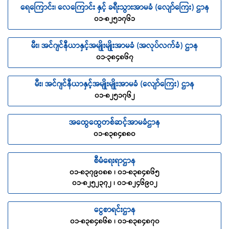
ရေကြောင်း၊ လေကြောင်း နှင့် ခရီးသွားအာမခံ (လျော်ကြေး) ဌာန
၀၁-၈၂၅၁၇၆၁
မီး၊ အင်ဂျင်နီယာနှင့်အမျိုးမျိုးအာမခံ (အလုပ်လက်ခံ) ဌာန
၀၁-၃၈၄၈၆၇
မီး၊ အင်ဂျင်နီယာနှင့်အမျိုးမျိုးအာမခံ (လျော်ကြေး) ဌာန
၀၁-၈၂၅၁၇၆၂
အထွေထွေတစ်ဆင့်အာမခံဌာန
၀၁-၈၃၈၄၈၈၀
စီမံရေးရာဌာန
၀၁-၈၃၇၉၀၈၈ ၊ ၀၁-၈၃၈၄၈၆၅
၀၁-၈၂၅၂၃၇၂ ၊ ၀၁-၈၂၄၆၉၀၂
ငွေစာရင်းဌာန
၀၁-၈၃၈၄၈၆၈ ၊ ၀၁-၈၃၈၄၈၇၀