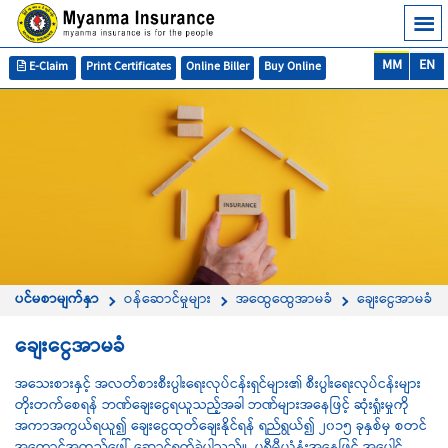
MM
EN
E-Claim
Print Certificates
Online Biller
Buy Online
ပင်မစာမျက်နှာ
ဝန်ဆောင်မှုများ
အထွေထွေအာမခံ
ချေးငွေအာမခံ
ချေးငွေအာမခံ
အသေးစားနှင့် အလတ်စားစီးပွါးရေးလုပ်ငန်းရှင်များ၏ စီးပွါးရေးလုပ်ငန်းများ
တိုးတက်စေရန် ဘဏ်ချေးငွေရယူသည့်အခါ ဘဏ်များအနေဖြင့် ဆုံးရှုံးမှုကို
အကာအကွယ်ရယူ၍ ချေးငွေထုတ်ချေးနိုင်ရန် ရည်ရွယ်၍ ၂၀၁၅ ခုနှစ်မှ စတင်