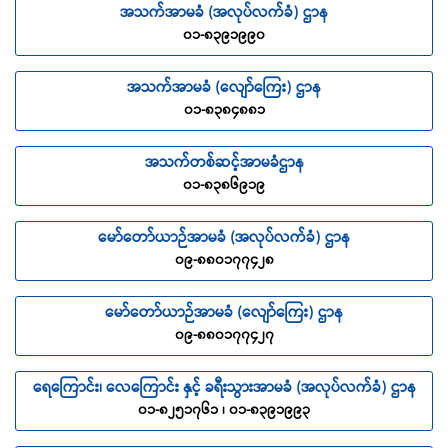
အသက်အာမခံ (အလုပ်လက်ခံ) ဌာန
၀၁-၈၃၉၁၉၉၀
အသက်အာမခံ (လျော်ကြေး) ဌာန
၀၁-၈၃၈၄၈၈၁
အသက်တစ်ဆင့်အာမခံဌာန
၀၁-၈၃၈၆၉၁၉
မော်တော်ယာဉ်အာမခံ (အလုပ်လက်ခံ) ဌာန
၀၉-၈၈၀၁၇၇၄၂၈
မော်တော်ယာဉ်အာမခံ (လျော်ကြေး) ဌာန
၀၉-၈၈၀၁၇၇၄၂၇
ရေကြောင်း၊ လေကြောင်း နှင့် ခရီးသွားအာမခံ (အလုပ်လက်ခံ) ဌာန
၀၁-၈၂၅၁၇၆၁ ၊ ၀၁-၈၃၉၁၉၉၃