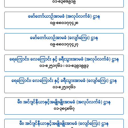
၀၁-၈၃၈၆၉၁၉
မော်တော်ယာဉ်အာမခံ (အလုပ်လက်ခံ) ဌာန
၀၉-၈၈၀၁၇၇၄၂၈
မော်တော်ယာဉ်အာမခံ (လျော်ကြေး) ဌာန
၀၉-၈၈၀၁၇၇၄၂၇
ရေကြောင်း၊ လေကြောင်း နှင့် ခရီးသွားအာမခံ (အလုပ်လက်ခံ) ဌာန
၀၁-၈၂၅၁၇၆၁ ၊ ၀၁-၈၃၉၁၉၉၃
ရေကြောင်း၊ လေကြောင်း နှင့် ခရီးသွားအာမခံ (လျော်ကြေး) ဌာန
၀၁-၈၂၅၁၇၆၁
မီး၊ အင်ဂျင်နီယာနှင့်အမျိုးမျိုးအာမခံ (အလုပ်လက်ခံ) ဌာန
၀၁-၃၈၄၈၆၇
မီး၊ အင်ဂျင်နီယာနှင့်အမျိုးမျိုးအာမခံ (လျော်ကြေး) ဌာန