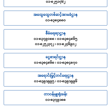
၀၁-၈၂၅၁၇၆၂
အထွေထွေတစ်ဆင့်အာမခံဌာန
၀၁-၈၃၈၄၈၈၀
စီမံရေးရာဌာန
၀၁-၈၃၇၉၀၈၈ ၊ ၀၁-၈၃၈၄၈၆၅
၀၁-၈၂၅၂၃၇၂ ၊ ၀၁-၈၂၄၆၉၀၂
ငွေစာရင်းဌာန
၀၁-၈၃၈၄၈၆၈ ၊ ၀၁-၈၃၈၄၈၇၀
အရောင်းမြှင့်တင်ရေးဌာန
၀၁-၈၃၉၁၉၉၅ ၊ ၀၁-၈၃၉၁၉၉၆
တာဝန်မှူးရုံးခန်း
၀၁-၈၃၇၉၁၈၈