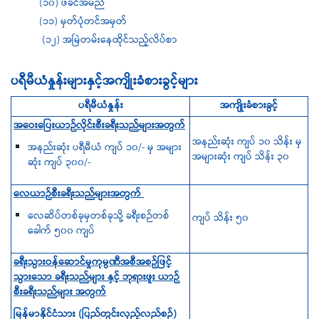
(၁၀) ဖခင်အမည်
(၁၁) မှတ်ပုံတင်အမှတ်
(၁၂) အမြဲတမ်းနေထိုင်သည့်လိပ်စာ
ပရီမီယံနှုန်းများနှင့်အကျိုးခံစားခွင့်များ
ပရီမီယံနှုန်း
အကျိုးခံစားခွင့်
အဝေးပြေးယာဉ်လိုင်းစီးခရီးသည်များအတွက်
အနည်းဆုံး ကျပ် ၁၀ သိန်း မှ
အနည်းဆုံး ပရီမီယံ ကျပ် ၁၀/- မှ အများ
အများဆုံး ကျပ် သိန်း ၃၀
ဆုံး ကျပ် ၃၀၀/-
လေယာဉ်စီးခရီးသည်များအတွက်
လေဆိပ်တစ်ခုမှတစ်ခုသို့ ခရီးစဉ်တစ်
ကျပ် သိန်း ၅၀
ခေါက် ၅၀၀ ကျပ်
ခရီးသွားဝန်​ဆောင်မှုကုမ္ပဏီအစီအစဉ်ဖြင့်
သွားသော ခရီးသည်များ နှင့်
ဘုရားဖူး ယာဉ်
စီးခရီးသည်များ အတွက်
မြန်မာနိုင်ငံသား (ပြည်တွင်းလှည့်လည်စဉ်)