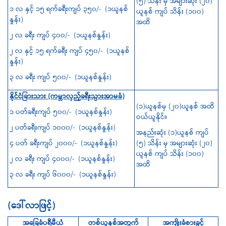
(၅) သိန်း မှ အများဆုံး (၂၀)
၁ လ နှင့် ၁၅ ရက်ခရီးကျပ် ၃၅၀/- (၁ယူနစ်
ယူနစ် ကျပ် သိန်း (၁၀၀)
နှုန်း)
အထိ
၂ လ ခရီး ကျပ် ၄၀၀/- (၁ယူနစ်နှုန်း)
၂ လ နှင့် ၁၅ ရက်ခရီး ကျပ် ၄၅၀/- (၁ယူနစ်
နှုန်း)
၃ လ ခရီး ကျပ် ၅၀၀/- (၁ယူနစ်နှုန်း)
နိုင်ငံခြားသား (ကမ္ဘာလှည့်ခရီးသွားအာမခံ)
(၁)ယူနစ်မှ (၂၀)ယူနစ် အထိ
၁ ပတ်ခရီးကျပ် ၅၀၀/- (၁ယူနစ်နှုန်း)
ဝယ်ယူနိုင်။
၂ ပတ်ခရီးကျပ် ၁၀၀၀/- (၁ယူနစ်နှုန်း)
အနည်းဆုံး (၁)ယူနစ် ကျပ်
၄ ပတ် ခရီးကျပ် ၂၀၀၀/- (၁ယူနစ်နှုန်း)
(၅) သိန်း မှ အများဆုံး (၂၀)
ယူနစ် ကျပ် သိန်း (၁၀၀)
၂ လ ခရီး ကျပ် ၄၀၀၀/- (၁ယူနစ်နှုန်း)
အထိ
၃ လ ခရီး ကျပ် ၆၀၀၀/- (၁ယူနစ်နှုန်း)
(
ဒေါ်လာဖြင့်
)
အခြေခံပရီမီယံ
တစ်ယူနစ်အတွက်
အကျိုးခံစားခွင့်