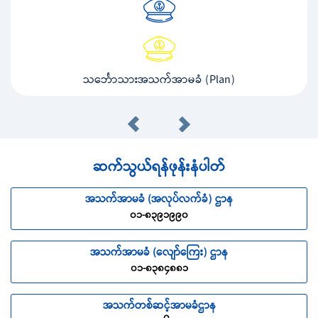
သင်္ဘောသားအသက်အာမခံ (Plan)
ဆက်သွယ်ရန်ဖုန်းနံပါတ်
အသက်အာမခံ (အလုပ်လက်ခံ) ဌာန
၀၁-၈၃၉၁၉၉၀
အသက်အာမခံ (လျော်ကြေး) ဌာန
၀၁-၈၃၈၄၈၈၁
အသက်တစ်ဆင့်အာမခံဌာန