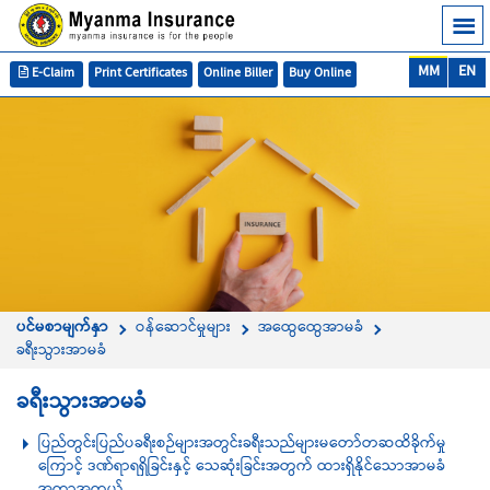
MM
EN
E-Claim
Print Certificates
Online Biller
Buy Online
ပင်မစာမျက်နှာ
ဝန်ဆောင်မှုများ
အထွေထွေအာမခံ
ခရီးသွားအာမခံ
ခရီးသွားအာမခံ
ပြည်တွင်းပြည်ပခရီးစဉ်များအတွင်းခရီးသည်များမတော်တဆထိခိုက်မှု
ကြောင့် ဒဏ်ရာရရှိခြင်းနှင့် သေဆုံးခြင်းအတွက် ထားရှိနိုင်သောအာမခံ