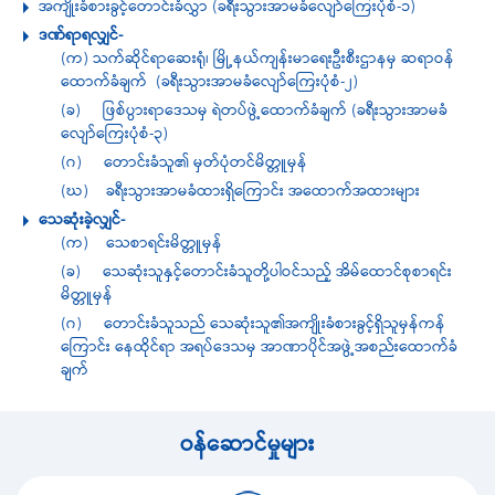
အကျိုးခံစားခွင့်တောင်းခံလွှာ (ခရီးသွားအာမခံလျော်ကြေးပုံစံ-၁)
ဒဏ်ရာရလျှင်-
(က) သက်ဆိုင်ရာဆေးရုံ၊ မြို့နယ်ကျန်းမာရေးဦးစီးဌာနမှ ဆရာဝန်
ထောက်ခံချက် (ခရီးသွားအာမခံလျော်ကြေးပုံစံ-၂)
(ခ) ဖြစ်ပွားရာဒေသမှ ရဲတပ်ဖွဲ့ထောက်ခံချက် (ခရီးသွားအာမခံ
လျော်ကြေးပုံစံ-၃)
(ဂ) တောင်းခံသူ၏ မှတ်ပုံတင်မိတ္တူမှန်
(ဃ) ခရီးသွားအာမခံထားရှိကြောင်း အထောက်အထားများ
သေဆုံးခဲ့လျှင်-
(က) သေစာရင်းမိတ္တူမှန်
(ခ) သေဆုံးသူနှင့်တောင်းခံသူတို့ပါဝင်သည့် အိမ်ထောင်စုစာရင်း
မိတ္တူမှန်
(ဂ) တောင်းခံသူသည် သေဆုံးသူ၏အကျိုးခံစားခွင့်ရှိသူမှန်ကန်
ကြောင်း နေထိုင်ရာ အရပ်ဒေသမှ အာဏာပိုင်အဖွဲ့အစည်းထောက်ခံ
ချက်
ဝန်ဆောင်မှုများ