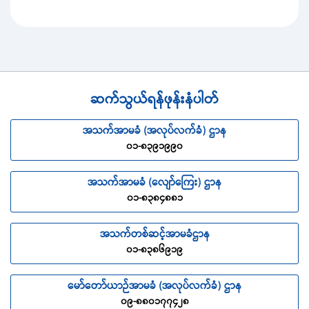
ဆက်သွယ်ရန်ဖုန်းနံပါတ်
အသက်အာမခံ (အလုပ်လက်ခံ) ဌာန
၀၁-၈၃၉၁၉၉၀
အသက်အာမခံ (လျော်ကြေး) ဌာန
၀၁-၈၃၈၄၈၈၁
အသက်တစ်ဆင့်အာမခံဌာန
၀၁-၈၃၈၆၉၁၉
မော်တော်ယာဉ်အာမခံ (အလုပ်လက်ခံ) ဌာန
၀၉-၈၈၀၁၇၇၄၂၈