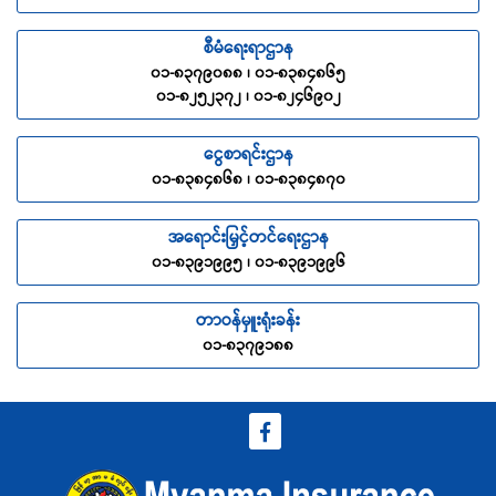
စီမံရေးရာဌာန
၀၁-၈၃၇၉၀၈၈ ၊ ၀၁-၈၃၈၄၈၆၅
၀၁-၈၂၅၂၃၇၂ ၊ ၀၁-၈၂၄၆၉၀၂
ငွေစာရင်းဌာန
၀၁-၈၃၈၄၈၆၈ ၊ ၀၁-၈၃၈၄၈၇၀
အရောင်းမြှင့်တင်ရေးဌာန
၀၁-၈၃၉၁၉၉၅ ၊ ၀၁-၈၃၉၁၉၉၆
တာဝန်မှူးရုံးခန်း
၀၁-၈၃၇၉၁၈၈