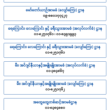
မော်တော်ယာဉ်အာမခံ (လျော်ကြေး) ဌာန
၀၉-၈၈၀၁၇၇၄၂၇
ရေကြောင်း၊ လေကြောင်း နှင့် ခရီးသွားအာမခံ (အလုပ်လက်ခံ) ဌာန
၀၁-၈၂၅၁၇၆၁ ၊ ၀၁-၈၃၉၁၉၉၃
ရေကြောင်း၊ လေကြောင်း နှင့် ခရီးသွားအာမခံ (လျော်ကြေး) ဌာန
၀၁-၈၂၅၁၇၆၁
မီး၊ အင်ဂျင်နီယာနှင့်အမျိုးမျိုးအာမခံ (အလုပ်လက်ခံ) ဌာန
၀၁-၃၈၄၈၆၇
မီး၊ အင်ဂျင်နီယာနှင့်အမျိုးမျိုးအာမခံ (လျော်ကြေး) ဌာန
၀၁-၈၂၅၁၇၆၂
အထွေထွေတစ်ဆင့်အာမခံဌာန
၀၁-၈၃၈၄၈၈၀