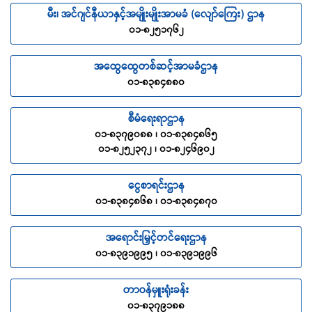
မီး၊ အင်ဂျင်နီယာနှင့်အမျိုးမျိုးအာမခံ (လျော်ကြေး) ဌာန
၀၁-၈၂၅၁၇၆၂
အထွေထွေတစ်ဆင့်အာမခံဌာန
၀၁-၈၃၈၄၈၈၀
စီမံရေးရာဌာန
၀၁-၈၃၇၉၀၈၈ ၊ ၀၁-၈၃၈၄၈၆၅
၀၁-၈၂၅၂၃၇၂ ၊ ၀၁-၈၂၄၆၉၀၂
ငွေစာရင်းဌာန
၀၁-၈၃၈၄၈၆၈ ၊ ၀၁-၈၃၈၄၈၇၀
အရောင်းမြှင့်တင်ရေးဌာန
၀၁-၈၃၉၁၉၉၅ ၊ ၀၁-၈၃၉၁၉၉၆
တာဝန်မှူးရုံးခန်း
၀၁-၈၃၇၉၁၈၈