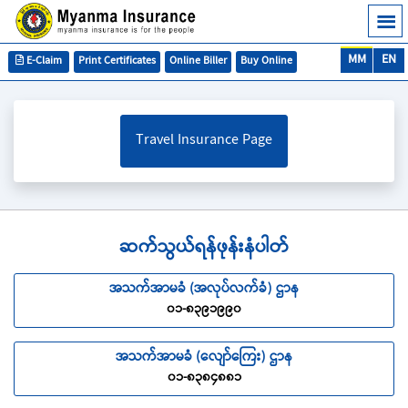
MM
EN
E-Claim
Print Certificates
Online Biller
Buy Online
Travel Insurance Page
ဆက်သွယ်ရန်ဖုန်းနံပါတ်
အသက်အာမခံ (အလုပ်လက်ခံ) ဌာန
၀၁-၈၃၉၁၉၉၀
အသက်အာမခံ (လျော်ကြေး) ဌာန
၀၁-၈၃၈၄၈၈၁