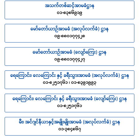
အသက်တစ်ဆင့်အာမခံဌာန
၀၁-၈၃၈၆၉၁၉
မော်တော်ယာဉ်အာမခံ (အလုပ်လက်ခံ) ဌာန
၀၉-၈၈၀၁၇၇၄၂၈
မော်တော်ယာဉ်အာမခံ (လျော်ကြေး) ဌာန
၀၉-၈၈၀၁၇၇၄၂၇
ရေကြောင်း၊ လေကြောင်း နှင့် ခရီးသွားအာမခံ (အလုပ်လက်ခံ) ဌာန
၀၁-၈၂၅၁၇၆၁ ၊ ၀၁-၈၃၉၁၉၉၃
ရေကြောင်း၊ လေကြောင်း နှင့် ခရီးသွားအာမခံ (လျော်ကြေး) ဌာန
၀၁-၈၂၅၁၇၆၁
မီး၊ အင်ဂျင်နီယာနှင့်အမျိုးမျိုးအာမခံ (အလုပ်လက်ခံ) ဌာန
၀၁-၃၈၄၈၆၇