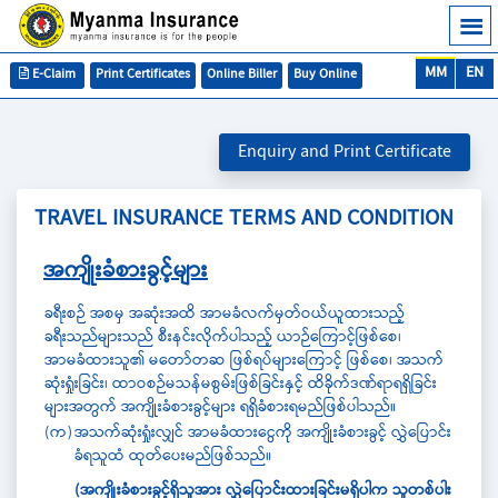
MM
EN
E-Claim
Print Certificates
Online Biller
Buy Online
Enquiry and Print Certificate
TRAVEL INSURANCE TERMS AND CONDITION
အကျိုးခံစားခွင့်များ
ခရီးစဉ် အစမှ အဆုံးအထိ အာမခံလက်မှတ်ဝယ်ယူထားသည့်
ခရီးသည်များသည် စီးနင်းလိုက်ပါသည့် ယာဉ်ကြောင့်ဖြစ်စေ၊
အာမခံထားသူ၏ မတော်တဆ ဖြစ်ရပ်များကြောင့် ဖြစ်စေ၊ အသက်
ဆုံးရှုံးခြင်း၊ ထာဝစဉ်မသန်မစွမ်းဖြစ်ခြင်းနှင့် ထိခိုက်ဒဏ်ရာရရှိခြင်း
များအတွက် အကျိုးခံစားခွင့်များ ရရှိခံစားရမည်ဖြစ်ပါသည်။
(က)
အသက်ဆုံးရှုံးလျှင် အာမခံထားငွေကို အကျိုးခံစားခွင့် လွှဲပြောင်း
ခံရသူထံ ထုတ်ပေးမည်ဖြစ်သည်။
(အကျိုးခံစားခွင့်ရှိသူအား လွှဲပြောင်းထားခြင်းမရှိပါက သူတစ်ပါး