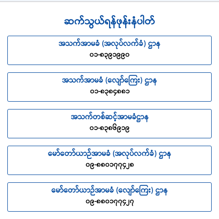
(စ)
အန္တရာယ်ဖြစ်စေနိုင်သည့် ဆောင်ရွက်မှုများတွင် ပါဝင်ပက်သက်
ခြင်း
ဆက်သွယ်ရန်ဖုန်းနံပါတ်
(ဆ)
ရာဇဝတ်မှုကျုးလွန်ရန် ရည်ရွယ်ချက်ဖြင့် ဥပဒေ ချိုးဖောက်ခြင်း
(ဇ)
မူးယစ်ဆေးဝါးသုံးစွဲခြင်း
အသက်အာမခံ (အလုပ်လက်ခံ) ဌာန
(ဈ)
စစ်၊ သပိတ်မှောက်ခြင်း၊ အဓိကရုဏ်းဖြစ်ခြင်း၊ အကြမ်းဖက်
၀၁-၈၃၉၁၉၉၀
ဖျက်ဆီးခြင်းနှင့် ပြည်တွင်း မငြိမ်မသက်ဖြစ်ခြင်း နှင့်
(ည)
ခရီးစဉ်အလိုက် ပျံသန်းနေသည့် အသိအမှတ်ပြု လေကြောင်း
လိုင်း၏ လိုင်စင်ရှိ လေယာဉ်တွင် ခရီးသည်အဖြစ် စီးနင်းခြင်း
အသက်အာမခံ (လျော်ကြေး) ဌာန
မဟုတ်ဘဲ အခြား မည်သည့် လေယာဉ်ဖြင့်မဆို ခရီးသွားခြင်း
၀၁-၈၃၈၄၈၈၁
(အမှတ်စဉ် (ည) သည် လေယာဉ်စီးခရီးသည်များအတွက်
ခရီးသွားအာမခံ လုပ်ငန်းနှင့်သာ သက်ဆိုင်ပါသည်။)
အသက်တစ်ဆင့်အာမခံဌာန
၀၁-၈၃၈၆၉၁၉
မော်တော်ယာဉ်အာမခံ (အလုပ်လက်ခံ) ဌာန
၀၉-၈၈၀၁၇၇၄၂၈
မော်တော်ယာဉ်အာမခံ (လျော်ကြေး) ဌာန
၀၉-၈၈၀၁၇၇၄၂၇