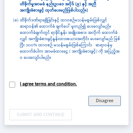
ထိခိုက်မှုအာမခံ နည်းဥပဒေ အပိုဒ် (၉) နှင့် အညီ
အကျိုးခံစားခွင့် ထုတ်ပေးမည်ဖြစ်ပါသည်။)
(ခ)
ထိခိုက်ဒဏ်ရာရရှိခြင်းနှင့် ထာဝစဉ်မသန်မစွမ်းဖြစ်လျှင်
ဆရာဝန်၏ ထောက်ခံ ချက်ပေါ် မူတည်၍ ပေးလျော်မည်။
ထောက်ခံချက်တွင် ရာခိုင်နှုန်း အချိုးအစား အလိုက် ထောက်ခံ
လျှင် အကျိုးခံစားခွင့်နှုန်းထားဇယားအတိုင်း ပေးလျော်မည် ဖြစ်
ပြီး ၁၀၀% ထာဝစဉ် မသန်မစွမ်းဖြစ်ကြောင်း ဆရာဝန်မှ
ထောက်ခံပါက အာမခံထားငွေ ( အကျိုးခံစားခွင့်) ကို အပြည့်အ
ဝ ပေးလျော်ပါမည်။
လျော်ကြေးပေးချေရန် အကျုံးမဝင်သည့်အချက်
များ
I agree terms and condition.
(က)
ရှိရင်းစွဲကိုယ်အင်္ဂါ ချို့တဲ့မှု နှင့် ရှိရင်းစွဲ ရောဂါဘယများကြောင့်
ဖြစ်ပွားခြင်း
Disagree
(ခ)
ရူးသွပ်ခြင်း
(ဂ)
မိမိကိုယ်မိမိ သေကြောင်းကြံစည်ခြင်း
(ဃ)
တမင်ရည်ရွယ်ချက်ဖြင့် မိမိကိုယ်ကို ထိခိုက်ဒဏ်ရာရရှိစေခြင်း
(င)
မီးဖွားခြင်း၊ ကိုယ်ဝန်ပျက်ကျခြင်း