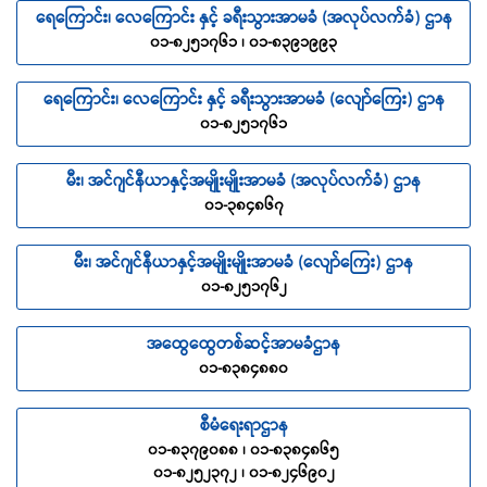
ရေကြောင်း၊ လေကြောင်း နှင့် ခရီးသွားအာမခံ (အလုပ်လက်ခံ) ဌာန
၀၁-၈၂၅၁၇၆၁ ၊ ၀၁-၈၃၉၁၉၉၃
ရေကြောင်း၊ လေကြောင်း နှင့် ခရီးသွားအာမခံ (လျော်ကြေး) ဌာန
၀၁-၈၂၅၁၇၆၁
မီး၊ အင်ဂျင်နီယာနှင့်အမျိုးမျိုးအာမခံ (အလုပ်လက်ခံ) ဌာန
၀၁-၃၈၄၈၆၇
မီး၊ အင်ဂျင်နီယာနှင့်အမျိုးမျိုးအာမခံ (လျော်ကြေး) ဌာန
၀၁-၈၂၅၁၇၆၂
အထွေထွေတစ်ဆင့်အာမခံဌာန
၀၁-၈၃၈၄၈၈၀
စီမံရေးရာဌာန
၀၁-၈၃၇၉၀၈၈ ၊ ၀၁-၈၃၈၄၈၆၅
၀၁-၈၂၅၂၃၇၂ ၊ ၀၁-၈၂၄၆၉၀၂