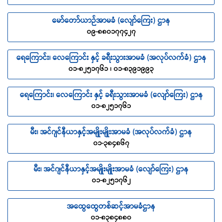
မော်တော်ယာဉ်အာမခံ (လျော်ကြေး) ဌာန
၀၉-၈၈၀၁၇၇၄၂၇
ရေကြောင်း၊ လေကြောင်း နှင့် ခရီးသွားအာမခံ (အလုပ်လက်ခံ) ဌာန
၀၁-၈၂၅၁၇၆၁ ၊ ၀၁-၈၃၉၁၉၉၃
ရေကြောင်း၊ လေကြောင်း နှင့် ခရီးသွားအာမခံ (လျော်ကြေး) ဌာန
၀၁-၈၂၅၁၇၆၁
မီး၊ အင်ဂျင်နီယာနှင့်အမျိုးမျိုးအာမခံ (အလုပ်လက်ခံ) ဌာန
၀၁-၃၈၄၈၆၇
မီး၊ အင်ဂျင်နီယာနှင့်အမျိုးမျိုးအာမခံ (လျော်ကြေး) ဌာန
၀၁-၈၂၅၁၇၆၂
အထွေထွေတစ်ဆင့်အာမခံဌာန
၀၁-၈၃၈၄၈၈၀