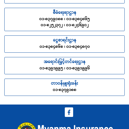
စီမံရေးရာဌာန
၀၁-၈၃၇၉၀၈၈ ၊ ၀၁-၈၃၈၄၈၆၅
၀၁-၈၂၅၂၃၇၂ ၊ ၀၁-၈၂၄၆၉၀၂
ငွေစာရင်းဌာန
၀၁-၈၃၈၄၈၆၈ ၊ ၀၁-၈၃၈၄၈၇၀
အရောင်းမြှင့်တင်ရေးဌာန
၀၁-၈၃၉၁၉၉၅ ၊ ၀၁-၈၃၉၁၉၉၆
တာဝန်မှူးရုံးခန်း
၀၁-၈၃၇၉၁၈၈