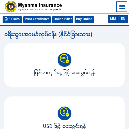
MM
EN
E-Claim
Print Certificates
Online Biller
Buy Online
ခရီးသွားအာမခံလုပ်ငန်း (နိုင်ငံခြားသား)
မြန်မာကျပ်ငွေဖြင့် ပေးသွင်းရန်
USD ဖြင့် ပေးသွင်းရန်