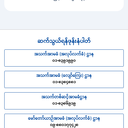
ဆက်သွယ်ရန်ဖုန်းနံပါတ်
အသက်အာမခံ (အလုပ်လက်ခံ) ဌာန
၀၁-၈၃၉၁၉၉၀
အသက်အာမခံ (လျော်ကြေး) ဌာန
၀၁-၈၃၈၄၈၈၁
အသက်တစ်ဆင့်အာမခံဌာန
၀၁-၈၃၈၆၉၁၉
မော်တော်ယာဉ်အာမခံ (အလုပ်လက်ခံ) ဌာန
၀၉-၈၈၀၁၇၇၄၂၈