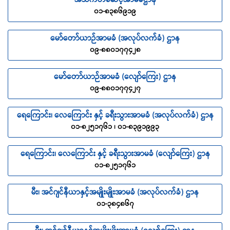
အသက်တစ်ဆင့်အာမခံဌာန
၀၁-၈၃၈၆၉၁၉
မော်တော်ယာဉ်အာမခံ (အလုပ်လက်ခံ) ဌာန
၀၉-၈၈၀၁၇၇၄၂၈
မော်တော်ယာဉ်အာမခံ (လျော်ကြေး) ဌာန
၀၉-၈၈၀၁၇၇၄၂၇
ရေကြောင်း၊ လေကြောင်း နှင့် ခရီးသွားအာမခံ (အလုပ်လက်ခံ) ဌာန
၀၁-၈၂၅၁၇၆၁ ၊ ၀၁-၈၃၉၁၉၉၃
ရေကြောင်း၊ လေကြောင်း နှင့် ခရီးသွားအာမခံ (လျော်ကြေး) ဌာန
၀၁-၈၂၅၁၇၆၁
မီး၊ အင်ဂျင်နီယာနှင့်အမျိုးမျိုးအာမခံ (အလုပ်လက်ခံ) ဌာန
၀၁-၃၈၄၈၆၇