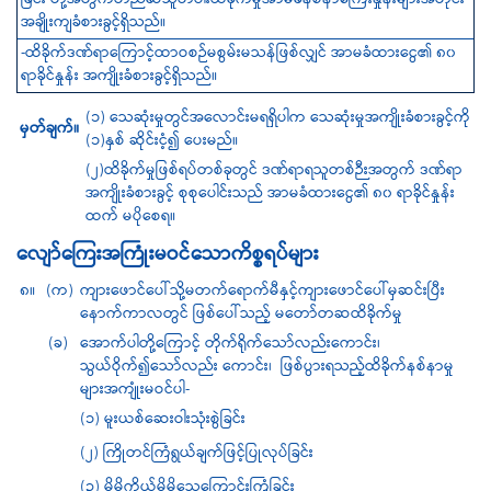
ခြင်း တို့အတွက်
တည်ဆဲသူတပါးထိခိုက်မှုအာမခံနစ်နာကြေးနှုန်းများအတိုင်း
အချိုးကျခံစားခွင့်ရှိသည်။
-ထိခိုက်ဒဏ်ရာကြောင့်ထာဝစဉ်မစွမ်းမသန်ဖြစ်လျှင် အာမခံထားငွေ၏ ၈၀
ရာခိုင်နှုန်း အကျိုးခံစားခွင့်ရှိသည်။
(၁) သေဆုံးမှုတွင်အလောင်းမရရှိပါက သေဆုံးမှုအကျိုးခံစားခွင့်ကို
မှတ်ချက်။
(၁)နှစ် ဆိုင်းငံ့၍ ပေးမည်။
(၂)ထိခိုက်မှုဖြစ်ရပ်တစ်ခုတွင် ဒဏ်ရာရသူတစ်ဉီးအတွက် ဒဏ်ရာ
အကျိုးခံစားခွင့် စုစုပေါင်းသည် အာမခံထားငွေ၏ ၈၀ ရာခိုင်နှုန်း
ထက် မပိုစေရ။
လျော်ကြေးအကြုံးမဝင်သောကိစ္စရပ်များ
၈။
(က)
ကျားဖောင်ပေါ်သို့မတက်ရောက်မီနှင့်ကျားဖောင်ပေါ်မှဆင်းပြီး
နောက်ကာလတွင် ဖြစ်ပေါ်သည့် မတော်တဆထိခိုက်မှု
(ခ)
အောက်ပါတို့ကြောင့် တိုက်ရိုက်သော်လည်းကောင်း၊
သွယ်ဝိုက်၍သော်လည်း ကောင်း၊ ဖြစ်ပွားရသည့်ထိခိုက်နစ်နာမှု
များအကျုံးမဝင်ပါ-
(၁) မူးယစ်ဆေးဝါးသုံးစွဲခြင်း
(၂) ကြိုတင်ကြံရွယ်ချက်ဖြင့်ပြုလုပ်ခြင်း
(၃) မိမိကိုယ်မိမိသေကြောင်းကြံခြင်း