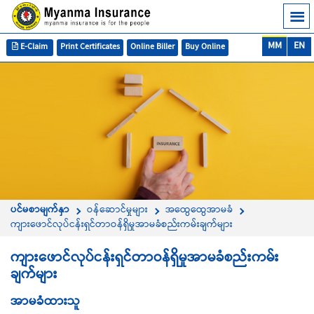
MM
EN
E-Claim
Print Certificates
Online Biller
Buy Online
ပင်မစာမျက်နှာ
ဝန်ဆောင်မှုများ
အထွေထွေအာမခံ
ကျားဖောင်လုပ်ငန်းရှင်တာဝန်ရှိမှုအာမခံစည်းကမ်းချက်များ
ကျားဖောင်လုပ်ငန်းရှင်တာဝန်ရှိမှုအာမခံစည်းကမ်း
ချက်များ
အာမခံထားသူ