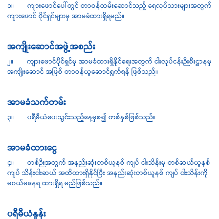
၁။ ကျားဖောင်ပေါ်တွင် တာဝန်ထမ်းဆောင်သည့် ရေလုပ်သားများအတွက်
ကျားဖောင် ပိုင်ရှင်များမှ အာမခံထားရှိရမည်။
အကျိုးဆောင်အဖွဲ့အစည်း
၂။ ကျားဖောင်ပိုင်ရှင်မှ အာမခံထားရှိနိုင်ရေးအတွက် ငါးလုပ်ငန်းဉီးစီးဌာနမှ
အကျိုးဆောင် အဖြစ် တာဝန်ယူဆောင်ရွက်ရန် ဖြစ်သည်။
အာမခံသက်တမ်း
၃။ ပရီမီယံပေးသွင်းသည့်နေ့မှစ၍ တစ်နှစ်ဖြစ်သည်။
အာမခံထားငွေ
၄။ တစ်ဉီးအတွက် အနည်းဆုံးတစ်ယူနစ် ကျပ် ငါးသိန်းမှ တစ်ဆယ်ယူနစ်
ကျပ် သိန်းငါးဆယ် အထိထားရှိနိုင်ပြီး အနည်းဆုံးတစ်ယူနစ် ကျပ် ငါးသိန်းကို
မဝယ်မနေရ ထားရှိရ မည်ဖြစ်သည်။
ပရီမီယံနှုန်း