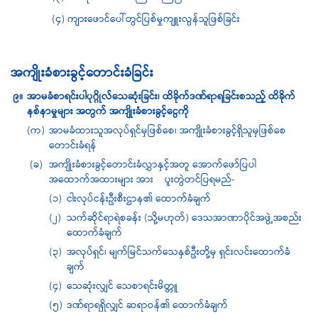
(၄) ကျားဖောင်ပေါ်တွင်ပြစ်မှုကျူးလွန်သူဖြစ်ခြင်း
အကျိုးခံစားခွင့်တောင်းခံခြင်း
၉။
အာမခံစာရင်းပါပုဂ္ဂိုလ်သေဆုံးခြင်း၊
ထိခိုက်ဒဏ်ရာရခြင်းစသည့်
ထိခိုက်
နစ်နာမှုများ
အတွက်
အကျိုးခံစားခွင့်ငွေကို
(က)
အာမခံထားသူအလုပ်ရှင်မှဖြစ်စေ၊ အကျိုးခံစားခွင့်ရှိသူမှဖြစ်စေ
တောင်းခံရန်
(ခ)
အကျိုးခံစားခွင့်တောင်းခံလွှာနှင့်အတူ အောက်ဖော်ပြပါ
အထောက်အထားများ အား​ ပူးတွဲတင်ပြရမည်-
(၁)
ငါးလုပ်ငန်းဦးစီးဌာန၏ ထောက်ခံချက်
(၂)
သက်ဆိုင်ရာရဲစခန်း (သို့မဟုတ်) ဒေသအာဏာပိုင်အဖွဲ့အစည်း
ထောက်ခံချက်
(၃)
အလုပ်ရှင်၊ မျက်မြင်သက်သေနှစ်ဦးတို့မှ ရှင်းလင်းထောက်ခံ
ချက်
(၄)
သေဆုံးလျှင် သေစာရင်းမိတ္တူ
(၅)
ဒဏ်ရာရရှိလျှင် ဆရာဝန်၏ ထောက်ခံချက်