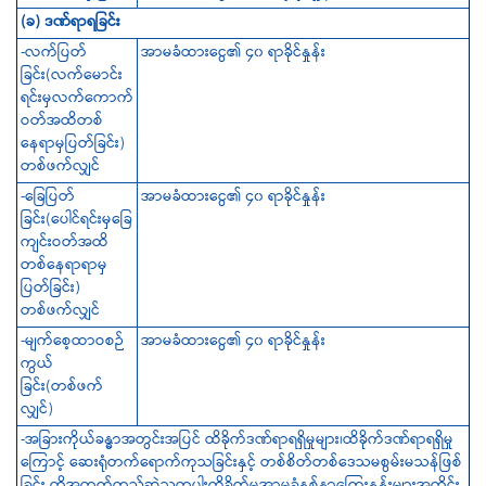
(ခ) ဒဏ်ရာရခြင်း
-လက်ပြတ်
အာမခံထားငွေ၏ ၄၀ ရာခိုင်နှုန်း
ခြင်း(လက်မောင်း
ရင်းမှလက်ကောက်
ဝတ်အထိတစ်
နေရာမှပြတ်ခြင်း)
တစ်ဖက်လျှင်
-ခြေပြတ်
အာမခံထားငွေ၏ ၄၀ ရာခိုင်နှုန်း
ခြင်း(ပေါင်ရင်းမှခြေ
ကျင်းဝတ်အထိ
တစ်နေရာရာမှ
ပြတ်ခြင်း)
တစ်ဖက်လျှင်
-မျက်စေ့ထာဝစဉ်
အာမခံထားငွေ၏ ၄၀ ရာခိုင်နှုန်း
ကွယ်
ခြင်း(တစ်ဖက်
လျှင်)
-အခြားကိုယ်ခန္ဓာအတွင်းအပြင် ထိခိုက်ဒဏ်ရာရရှိမှုများ၊ထိခိုက်ဒဏ်ရာရရှိမှု
ကြောင့် ဆေးရုံတက်ရောက်ကုသခြင်းနှင့် တစ်စိတ်တစ်ဒေသမစွမ်းမသန်ဖြစ်