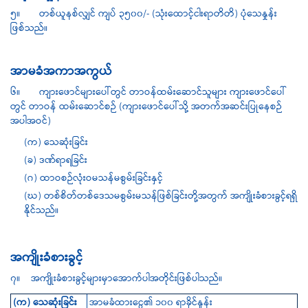
၅။ တစ်ယူနစ်လျှင် ကျပ် ၃၅၀၀/- (သုံးထောင့်ငါးရာတိတိ) ပုံသေနှုန်း
ဖြစ်သည်။
အာမခံအကာအကွယ်
၆။ ကျားဖောင်များပေါ်တွင် တာဝန်ထမ်းဆောင်သူများ ကျားဖောင်ပေါ်
တွင် တာဝန် ထမ်းဆောင်စဉ် (ကျားဖောင်ပေါ်သို့ အတက်အဆင်းပြုနေစဉ်
အပါအဝင်)
(က) သေဆုံးခြင်း
(ခ) ဒဏ်ရာရခြင်း
(ဂ) ထာဝစဉ်လုံးဝမသန်မစွမ်းခြင်းနှင့်
(ဃ) တစ်စိတ်တစ်ဒေသမစွမ်းမသန်ဖြစ်ခြင်းတို့အတွက် အကျိုးခံစားခွင့်ရရှိ
နိုင်သည်။
အကျိုးခံစားခွင့်
၇။ အကျိုးခံစားခွင့်များမှာအောက်ပါအတိုင်းဖြစ်ပါသည်။
(က) သေဆုံးခြင်း
အာမခံထားငွေ၏ ၁၀၀ ရာခိုင်နှုန်း