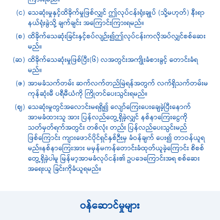
ကြားရမည်။
(င)
သေဆုံးမှုနှင့်ထိခိုက်မှုဖြစ်လျှင် ဤလုပ်ငန်းရုံးချုပ် (သို့မဟုတ်) နီးရာ
နယ်ရုံးခွဲသို့ ချက်ချင်း အကြောင်းကြားရမည်။
(စ)
ထိခိုက်သေဆုံးခြင်းနှင့်စပ်လျဉ်း၍ဤလုပ်ငန်းကလိုအပ်လျှင်စစ်ဆေး
မည်။
(ဆ)
ထိခိုက်သေဆုံးမှုဖြစ်ပြီး(၆) လအတွင်းအကျိုးခံစားခွင့် တောင်းခံရ
မည်။
(ဇ)
အာမခံသက်တမ်း ဆက်လက်တည်မြဲရန်အတွက် လက်ရှိသက်တမ်းမ
ကုန်ဆုံးမီ ပရီမီယံကို ကြိုတင်ပေးသွင်းရမည်။
(ဈ)
သေဆုံးမှုတွင်အလောင်းမရရှိ၍ လျော်ကြေးပေးချေခဲ့ပြီးနောက်
အာမခံထားသူ အား ပြန်လည်တွေ့ရှိခဲ့လျှင် နစ်နာကြေးငွေကို
သတ်မှတ်ရက်အတွင်း တစ်လုံး တည်း ပြန်လည်ပေးသွင်းမည်
ဖြစ်ကြောင်း ကျားဖောင်ပိုင်ရှင်နှစ်ဉီးမှ ခံဝန်ချက် ပေး၍ တာဝန်ယူရ
မည်။နစ်နာကြေးအား မမှန်မကန်တောင်းခံထုတ်ယူခဲ့ကြောင်း စိစစ်
တွေ့ရှိခဲ့ပါမူ မြန်မာ့အာမခံလုပ်ငန်း၏ ဥပဒေကြောင်းအရ စစ်ဆေး
အရေးယူ ခြင်းကိုခံယူရမည်။
ဝန်ဆောင်မှုများ