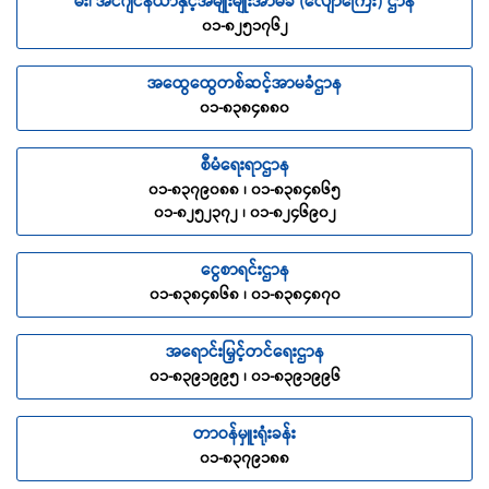
မီး၊ အင်ဂျင်နီယာနှင့်အမျိုးမျိုးအာမခံ (လျော်ကြေး) ဌာန
၀၁-၈၂၅၁၇၆၂
အထွေထွေတစ်ဆင့်အာမခံဌာန
၀၁-၈၃၈၄၈၈၀
စီမံရေးရာဌာန
၀၁-၈၃၇၉၀၈၈ ၊ ၀၁-၈၃၈၄၈၆၅
၀၁-၈၂၅၂၃၇၂ ၊ ၀၁-၈၂၄၆၉၀၂
ငွေစာရင်းဌာန
၀၁-၈၃၈၄၈၆၈ ၊ ၀၁-၈၃၈၄၈၇၀
အရောင်းမြှင့်တင်ရေးဌာန
၀၁-၈၃၉၁၉၉၅ ၊ ၀၁-၈၃၉၁၉၉၆
တာဝန်မှူးရုံးခန်း
၀၁-၈၃၇၉၁၈၈