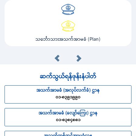
သင်္ဘောသားအသက်အာမခံ (Plan)
ဆက်သွယ်ရန်ဖုန်းနံပါတ်
အသက်အာမခံ (အလုပ်လက်ခံ) ဌာန
၀၁-၈၃၉၁၉၉၀
အသက်အာမခံ (လျော်ကြေး) ဌာန
၀၁-၈၃၈၄၈၈၁