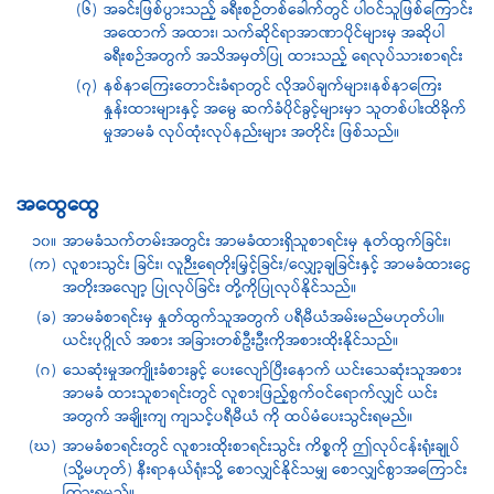
(၆)
အခင်းဖြစ်ပွားသည့် ခရီးစဉ်တစ်ခေါက်တွင် ပါဝင်သူဖြစ်ကြောင်း
အထောက် အထား၊ သက်ဆိုင်ရာအာဏာပိုင်များမှ အဆိုပါ
ခရီးစဉ်အတွက် အသိအမှတ်ပြု ထားသည့် ရေလုပ်သားစာရင်း
(၇)
နစ်နာကြေးတောင်းခံရာတွင် လိုအပ်ချက်များ၊နစ်နာကြေး
နှုန်းထားများနှင့် အမွေ ဆက်ခံပိုင်ခွင့်များမှာ သူတစ်ပါးထိခိုက်
မှုအာမခံ လုပ်ထုံးလုပ်နည်းများ အတိုင်း ဖြစ်သည်။
အထွေထွေ
၁၀။
အာမခံသက်တမ်းအတွင်း အာမခံထားရှိသူစာရင်းမှ နုတ်ထွက်ခြင်း၊
(က)
လူစားသွင်း ခြင်း၊ လူဉီးရေတိုးမြှင့်ခြင်း/လျှော့ချခြင်းနှင့် အာမခံထားငွေ
အတိုးအလျော့ ပြုလုပ်ခြင်း တို့ကိုပြုလုပ်နိုင်သည်။
(ခ)
အာမခံစာရင်းမှ နှုတ်ထွက်သူအတွက် ပရီမီယံအမ်းမည်မဟုတ်ပါ။
ယင်းပုဂ္ဂိုလ် အစား အခြားတစ်ဦးဦးကိုအစားထိုးနိုင်သည်။
(ဂ)
သေဆုံးမှုအကျိုးခံစားခွင့် ပေးလျော်ပြီးနောက် ယင်းသေဆုံးသူအစား
အာမခံ ထားသူစာရင်းတွင် လူစားဖြည့်စွက်ဝင်ရောက်လျှင် ယင်း
အတွက် အချိုးကျ ကျသင့်ပရီမီယံ ကို ထပ်မံပေးသွင်းရမည်။
(ဃ)
အာမခံစာရင်းတွင် လူစားထိုးစာရင်းသွင်း ကိစ္စကို ဤလုပ်ငန်းရုံးချုပ်
(သို့မဟုတ်) နီးရာနယ်ရုံးသို့ စောလျှင်နိုင်သမျှ စောလျှင်စွာအကြောင်း