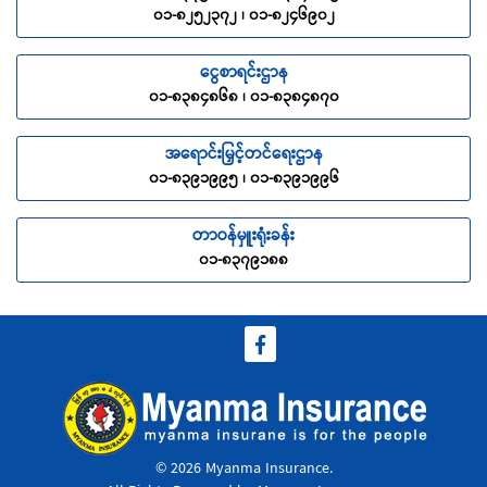
၀၁-၈၂၅၂၃၇၂ ၊ ၀၁-၈၂၄၆၉၀၂
ငွေစာရင်းဌာန
၀၁-၈၃၈၄၈၆၈ ၊ ၀၁-၈၃၈၄၈၇၀
အရောင်းမြှင့်တင်ရေးဌာန
၀၁-၈၃၉၁၉၉၅ ၊ ၀၁-၈၃၉၁၉၉၆
တာဝန်မှူးရုံးခန်း
၀၁-၈၃၇၉၁၈၈
© 2026 Myanma Insurance.