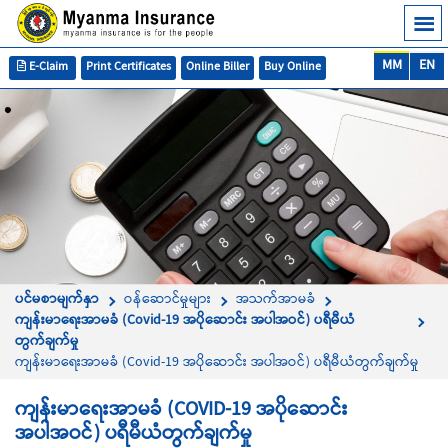
MM
EN
E-Claim
Print Certificates
Online Biller
Buy Online
ပင်မစာမျက်နှာ
ဝန်ဆောင်မှုများ
အသက်အာမခံ
ကျန်းမာရေးအာမခံ (Covid-19 အပိုဆောင်း အပါအဝင်) ပရီမီယံ
တွက်ချက်မှု
ကျန်းမာရေးအာမခံ (Covid-19 အပိုဆောင်း အပါအဝင်) ပရီမီယံတွက်ချက်မှု
ကျန်းမာရေးအာမခံ (COVID-19 အပိုဆောင်း
အပါအဝင်) ပရီမီယံတွက်ချက်မှု