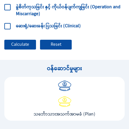
ခွဲစိတ်ကုသခြင်း နှင့် ကိုယ်ဝန်ပျက်ကျခြင်း (Operation and
Miscarriage)
ဆေးရုံ/ဆေးခန်း ပြသခြင်း (Clinical)
ဝန်ဆောင်မှုများ
သင်္ဘောသားအသက်အာမခံ (Plan)