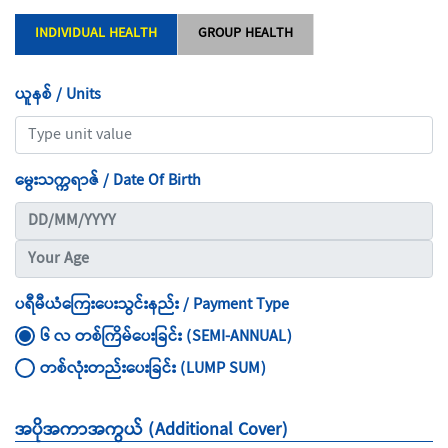
INDIVIDUAL HEALTH
GROUP HEALTH
ယူနစ် / Units
မွေးသက္ကရာဇ် / Date Of Birth
ပရီမီယံကြေးပေးသွင်းနည်း / Payment Type
၆ လ တစ်ကြိမ်ပေးခြင်း (SEMI-ANNUAL)
တစ်လုံးတည်းပေးခြင်း (LUMP SUM)
အပိုအကာအကွယ် (Additional Cover)