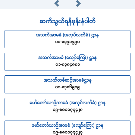
ဆက်သွယ်ရန်ဖုန်းနံပါတ်
အသက်အာမခံ (အလုပ်လက်ခံ) ဌာန
၀၁-၈၃၉၁၉၉၀
အသက်အာမခံ (လျော်ကြေး) ဌာန
၀၁-၈၃၈၄၈၈၁
အသက်တစ်ဆင့်အာမခံဌာန
၀၁-၈၃၈၆၉၁၉
မော်တော်ယာဉ်အာမခံ (အလုပ်လက်ခံ) ဌာန
၀၉-၈၈၀၁၇၇၄၂၈
မော်တော်ယာဉ်အာမခံ (လျော်ကြေး) ဌာန
၀၉-၈၈၀၁၇၇၄၂၇