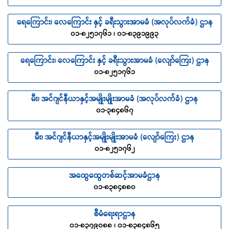
ရေကြောင်း၊ လေကြောင်း နှင့် ခရီးသွားအာမခံ (အလုပ်လက်ခံ) ဌာန
၀၁-၈၂၅၁၇၆၁ ၊ ၀၁-၈၃၉၁၉၉၃
ရေကြောင်း၊ လေကြောင်း နှင့် ခရီးသွားအာမခံ (လျော်ကြေး) ဌာန
၀၁-၈၂၅၁၇၆၁
မီး၊ အင်ဂျင်နီယာနှင့်အမျိုးမျိုးအာမခံ (အလုပ်လက်ခံ) ဌာန
၀၁-၃၈၄၈၆၇
မီး၊ အင်ဂျင်နီယာနှင့်အမျိုးမျိုးအာမခံ (လျော်ကြေး) ဌာန
၀၁-၈၂၅၁၇၆၂
အထွေထွေတစ်ဆင့်အာမခံဌာန
၀၁-၈၃၈၄၈၈၀
စီမံရေးရာဌာန
၀၁-၈၃၇၉၀၈၈ ၊ ၀၁-၈၃၈၄၈၆၅