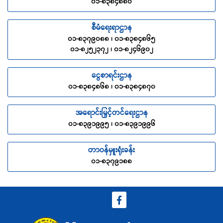
၀၁-၈၃၈၄၈၈၀
စီမံရေးရာဌာန
၀၁-၈၃၇၉၀၈၈ ၊ ၀၁-၈၃၈၄၈၆၅
၀၁-၈၂၅၂၃၇၂ ၊ ၀၁-၈၂၄၆၉၀၂
ငွေစာရင်းဌာန
၀၁-၈၃၈၄၈၆၈ ၊ ၀၁-၈၃၈၄၈၇၀
အရောင်းမြှင့်တင်ရေးဌာန
၀၁-၈၃၉၁၉၉၅ ၊ ၀၁-၈၃၉၁၉၉၆
တာဝန်မှူးရုံးခန်း
၀၁-၈၃၇၉၁၈၈