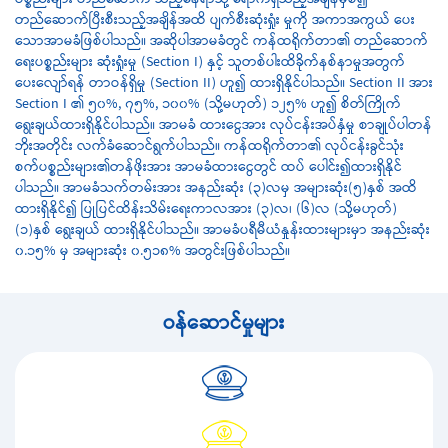
ပစ္စည်းများ တည်ဆောက် သည့်နေရာသို့ ရောက်ရှိသည့်အချိန်မှစ၍
တည်ဆောက်ပြီးစီးသည့်အချိန်အထိ ပျက်စီးဆုံးရှုံး မှုကို အကာအကွယ် ပေး
သောအာမခံဖြစ်ပါသည်။ အဆိုပါအာမခံတွင် ကန်ထရိုက်တာ၏ တည်ဆောက်
ရေးပစ္စည်းများ ဆုံးရှုံးမှု (Section I) နှင့် သူတစ်ပါးထိခိုက်နစ်နာမှုအတွက်
ပေးလျော်ရန် တာဝန်ရှိမှု (Section II) ဟူ၍ ထားရှိနိုင်ပါသည်။ Section II အား
Section I ၏ ၅၀%, ၇၅%, ၁၀၀% (သို့မဟုတ်) ၁၂၅% ဟူ၍ စိတ်ကြိုက်
ရွေးချယ်ထားရှိနိုင်ပါသည်။ အာမခံ ထားငွေအား လုပ်ငန်းအပ်နှံမှု စာချုပ်ပါတန်
ဘိုးအတိုင်း လက်ခံဆောင်ရွက်ပါသည်။ ကန်ထရိုက်တာ၏ လုပ်ငန်းခွင်သုံး
စက်ပစ္စည်းများ၏တန်ဖိုးအား အာမခံထားငွေတွင် ထပ် ပေါင်း၍ထားရှိနိုင်
ပါသည်။ အာမခံသက်တမ်းအား အနည်းဆုံး (၃)လမှ အများဆုံး(၅)နှစ် အထိ
ထားရှိနိုင်၍ ပြုပြင်ထိန်းသိမ်းရေးကာလအား (၃)လ၊ (၆)လ (သို့မဟုတ်)
(၁)နှစ် ရွေးချယ် ထားရှိနိုင်ပါသည်။ အာမခံပရီမီယံနှုန်းထားများမှာ အနည်းဆုံး
၀.၁၅% မှ အများဆုံး ၀.၅၁၈% အတွင်းဖြစ်ပါသည်။
ဝန်ဆောင်မှုများ