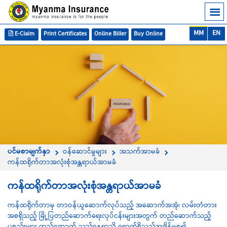
MM
EN
E-Claim
Print Certificates
Online Biller
Buy Online
ပင်မစာမျက်နှာ
ဝန်ဆောင်မှုများ
အသက်အာမခံ
ကန်ထရိုက်တာအလုံးစုံအန္တရာယ်အာမခံ
ကန်ထရိုက်တာအလုံးစုံအန္တရာယ်အာမခံ
ကန်ထရိုက်တာမှ တာဝန်ယူဆောက်လုပ်သည့် အဆောက်အအုံ၊ လမ်းတံတား
အစရှိသည့် မြို့ပြတည်ဆောက်ရေးလုပ်ငန်းများအတွက် တည်ဆောက်သည့်