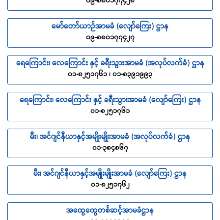
၀၉-၈၈၀၁၇၇၄၂၈
မော်တော်ယာဉ်အာမခံ (လျော်ကြေး) ဌာန
၀၉-၈၈၀၁၇၇၄၂၇
ရေကြောင်း၊ လေကြောင်း နှင့် ခရီးသွားအာမခံ (အလုပ်လက်ခံ) ဌာန
၀၁-၈၂၅၁၇၆၁ ၊ ၀၁-၈၃၉၁၉၉၃
ရေကြောင်း၊ လေကြောင်း နှင့် ခရီးသွားအာမခံ (လျော်ကြေး) ဌာန
၀၁-၈၂၅၁၇၆၁
မီး၊ အင်ဂျင်နီယာနှင့်အမျိုးမျိုးအာမခံ (အလုပ်လက်ခံ) ဌာန
၀၁-၃၈၄၈၆၇
မီး၊ အင်ဂျင်နီယာနှင့်အမျိုးမျိုးအာမခံ (လျော်ကြေး) ဌာန
၀၁-၈၂၅၁၇၆၂
အထွေထွေတစ်ဆင့်အာမခံဌာန