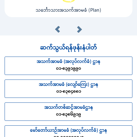
သင်္ဘောသားအသက်အာမခံ (Plan)
ဆက်သွယ်ရန်ဖုန်းနံပါတ်
အသက်အာမခံ (အလုပ်လက်ခံ) ဌာန
၀၁-၈၃၉၁၉၉၀
အသက်အာမခံ (လျော်ကြေး) ဌာန
၀၁-၈၃၈၄၈၈၁
အသက်တစ်ဆင့်အာမခံဌာန
၀၁-၈၃၈၆၉၁၉
မော်တော်ယာဉ်အာမခံ (အလုပ်လက်ခံ) ဌာန