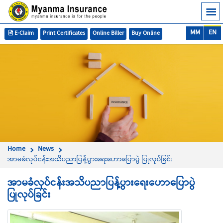
MM
EN
E-Claim
Print Certificates
Online Biller
Buy Online
Home
News
အာမခံလုပ်ငန်းအသိပညာပြန့်ပွားရေးဟောပြောပွဲ ပြုလုပ်ခြင်း
အာမခံလုပ်ငန်းအသိပညာပြန့်ပွားရေးဟောပြောပွဲ
ပြုလုပ်ခြင်း