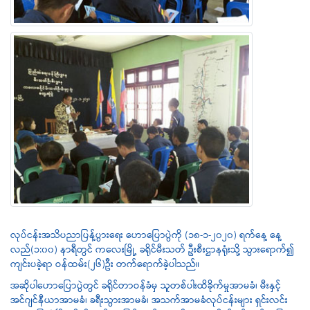
လုပ်ငန်းအသိပညာပြန့်ပွားရေး ဟောပြောပွဲကို (၁၈-၁-၂၀၂၀) ရက်နေ့ နေ့
လည်(၁:၀၀) နာရီတွင် ကလေးမြို့ ခရိုင်မီးသတ် ဦးစီးဌာနရုံးသို့ သွားရောက်၍
ကျင်းပခဲ့ရာ ဝန်ထမ်း(၂၆)ဦး တက်ရောက်ခဲ့ပါသည်။
အဆိုပါဟောပြောပွဲတွင် ခရိုင်တာဝန်ခံမှ သူတစ်ပါးထိခိုက်မှုအာမခံ၊ မီးနှင့်
အင်ဂျင်နီယာအာမခံ၊ ခရီးသွားအာမခံ၊ အသက်အာမခံလုပ်ငန်းများ ရှင်းလင်း