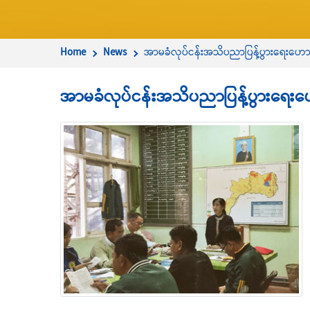
Home
News
အာမခံလုပ်ငန်းအသိပညာပြန့်ပွားရေးဟောပြေ
အာမခံလုပ်ငန်းအသိပညာပြန့်ပွားရေးဟော