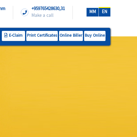
.mm
+959765428630,31
MM
EN
Make a call
E-Claim
Print Certificates
Online Biller
Buy Online