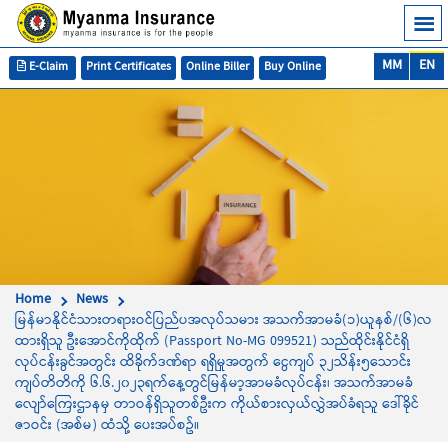
MM
EN
E-Claim
Print Certificates
Online Biller
Buy Online
Home
News
မြန်မာနိုင်ငံသားတရားဝင်ပြည်ပအလုပ်သမား အသက်အာမခံ(၁)ယူနစ်/(၆)လ
ထားရှိသူ ဦးအောင်ကိုထိုက် (Passport No-MG 099521) သည်ထိုင်းနိုင်ငံရှိ
လုပ်ငန်းခွင်အတွင်း ထိခိုက်ဒဏ်ရာ ရရှိမှုအတွက် ငွေကျပ် ၃၂သိန်း၅သောင်း
ကျပ်တိတိကို ၆.၆.၂၀၂၃ရက်နေ့တွင်မြန်မာ့အာမခံလုပ်ငန်း၊ အသက်အာမခံ
လျော်ကြေးဌာနမှ တာဝန်ရှိသူတစ်ဦးက ကိုယ်စားလှယ်လွှဲအပ်ခံရသူ ဒေါ်ခိုင်
ဇာဝင်း (အစ်မ) ထံသို့ ပေးအပ်စဥ်။