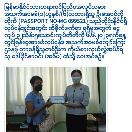
မြန်မာနိုင်ငံသားတရားဝင်ပြည်ပအလုပ်သမား
အသက်အာမခံ(၁)ယူနစ်/(၆)လထားရှိသူ ဦးအောင်ကို
ထိုက် (PASSPORT NO-MG 099521) သည်ထိုင်းနိုင်ငံရှိ
လုပ်ငန်းခွင်အတွင်း ထိခိုက်ဒဏ်ရာ ရရှိမှုအတွက် ငွေ
ကျပ် ၃၂သိန်း၅သောင်းကျပ်တိတိကို ၆.၆.၂၀၂၃ရက်နေ့
တွင်မြန်မာ့အာမခံလုပ်ငန်း၊ အသက်အာမခံလျော်ကြေး
ဌာနမှ တာဝန်ရှိသူတစ်ဦးက ကိုယ်စားလှယ်လွှဲအပ်ခံရ
သူ ဒေါ်ခိုင်ဇာဝင်း (အစ်မ) ထံသို့ ပေးအပ်စဥ်။